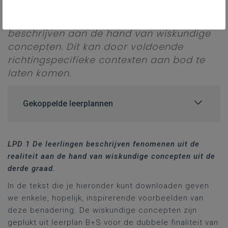
derde graad. De leerlingen moeten
volgens dit doel fenomenen uit de realiteit
beschrijven aan de hand van wiskundige
concepten. Dit kan door voldoende
richtingspecifieke contexten aan bod te
laten komen.
Gekoppelde leerplannen
LPD 1 De leerlingen beschrijven fenomenen uit de
realiteit aan de hand van wiskundige concepten uit de
derde graad.
In de tekst die je hieronder kunt downloaden geven
we enkele, hopelijk, inspirerende voorbeelden van
deze benadering. De wiskundige concepten zijn
geplukt uit leerplan B+S voor de dubbele finaliteit van