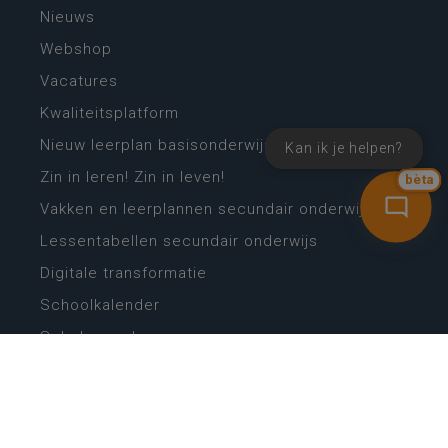
Nieuws
Webshop
Vacatures
Kwaliteitsplatform
Nieuw leerplan basisonderwijs
Kan ik je helpen?
Zin in leren! Zin in leven!
bèta
Vakken en leerplannen secundair onderwijs
Lessentabellen secundair onderwijs
Digitale transformatie
Schoolkalender
Scholenzoeker
Algemene website
CONTACT