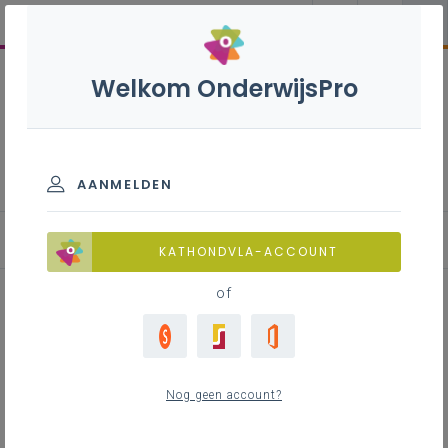
Welkom OnderwijsPro
Wiskunde B+S - 3de graad
- D/A-finaliteit
AANMELDEN
KATHONDVLA-ACCOUNT
of
Voorbeeld - Afstemming
leerplan B+S met STEMmige
Nog geen account?
contexten