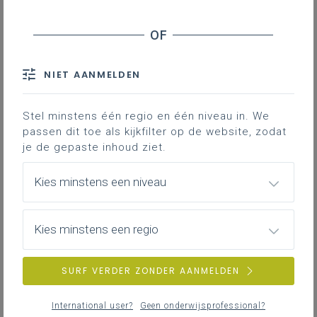
Inhoudstafel
NIET AANMELDEN
Downloads
Stel minstens één regio en één niveau in. We
Om in de derde graad van de dubbele
passen dit toe als kijkfilter op de website, zodat
finaliteit meer betekenis te geven aan de
je de gepaste inhoud ziet.
wiskundige concepten kunnen we best op
regelmatige basis verbanden leggen met
Kies minstens een niveau
de inhouden van de specifieke
studierichtingsleerplannen. Bovendien
Kies minstens een regio
kunnen we op die manier wellicht de
motivatie van de leerlingen voor het vak
wiskunde verhogen. Overigens werken we
SURF VERDER ZONDER AANMELDEN
zo aan leerplandoel 1 van het leerplan
wiskunde voor de dubbele finaliteit van de
International user?
Geen onderwijsprofessional?