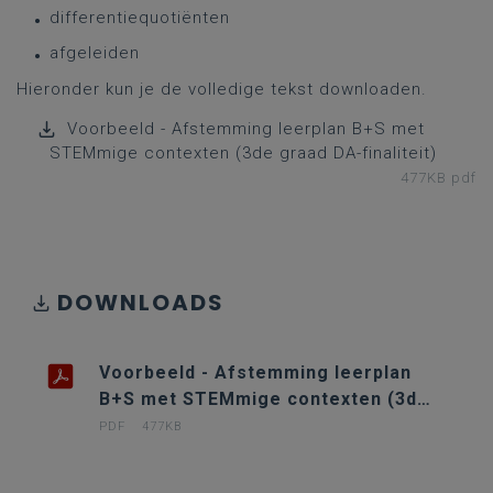
differentiequotiënten
afgeleiden
Hieronder kun je de volledige tekst downloaden.
Voorbeeld - Afstemming leerplan B+S met
STEMmige contexten (3de graad DA-finaliteit)
477KB pdf
DOWNLOADS
Voorbeeld - Afstemming leerplan
B+S met STEMmige contexten (3de
graad DA-finaliteit)
PDF
477KB