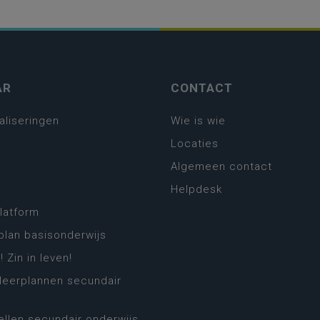
AR
CONTACT
aliseringen
Wie is wie
Locaties
Algemeen contact
Helpdesk
platform
plan basisonderwijs
! Zin in leven!
leerplannen secundair
llen secundair onderwijs