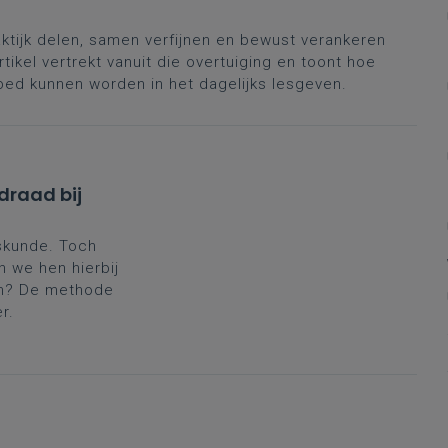
aktijk delen, samen verfijnen en bewust verankeren
tikel vertrekt vanuit die overtuiging en toont hoe
ebed kunnen worden in het dagelijks lesgeven.
draad bij
skunde. Toch
n we hen hierbij
en? De methode
r.