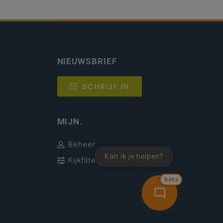
NIEUWSBRIEF
SCHRIJF IN
MIJN.
Beheer
Kan ik je helpen?
Kijkfilter
bèta