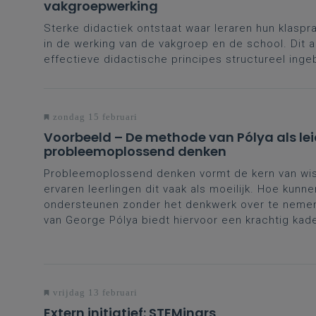
vakgroepwerking
Sterke didactiek ontstaat waar leraren hun klaspr
in de werking van de vakgroep en de school. Dit ar
effectieve didactische principes structureel ing
zondag 15 februari
Voorbeeld – De methode van Pólya als lei
probleemoplossend denken
Probleemoplossend denken vormt de kern van wi
ervaren leerlingen dit vaak als moeilijk. Hoe kunne
ondersteunen zonder het denkwerk over te nem
van George Pólya biedt hiervoor een krachtig kade
vrijdag 13 februari
Extern initiatief: STEMinars