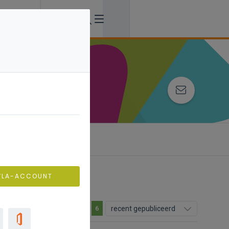
VLA-ACCOUNT
recent gepubliceerd
6