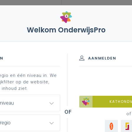
Welkom OnderwijsPro
leerplannen
vakken en leerplannen 7de leerjaar
EN
AANMELDEN
egio en één niveau in. We
d materiaal
professionalisering
jkfilter op de website,
 inhoud ziet.
KATHOND
 niveau
of
regio