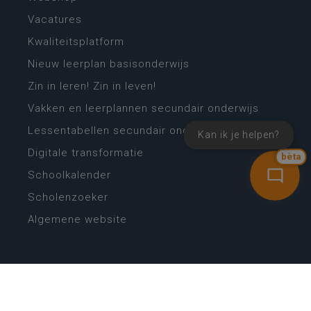
Vacatures
Kwaliteitsplatform
Nieuw leerplan basisonderwijs
Zin in leren! Zin in leven!
Vakken en leerplannen secundair onderwijs
Lessentabellen secundair onderwijs
Kan ik je helpen?
Digitale transformatie
bèta
Schoolkalender
Scholenzoeker
Algemene website
CONTACT
Wie is wie