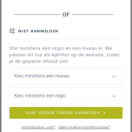
Basisinformatie
Basisinformatie over het leerplan
NIET AANMELDEN
Stel minstens één regio en één niveau in. We
Professionalisering
passen dit toe als kijkfilter op de website, zodat
Overzicht van nascholingen, vormingen,
je de gepaste inhoud ziet.
netwerken …
Kies minstens een niveau
Kies minstens een regio
SURF VERDER ZONDER AANMELDEN
CONTACT
International user?
Geen onderwijsprofessional?