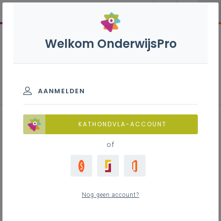
Welkom OnderwijsPro
Tandartsassistent - 7de leerjaar
AANMELDEN
KATHONDVLA-ACCOUNT
of
Leerplan
Download het leerplan
LEERPLANTOOL
Nog geen account?