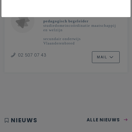
Erik
Hellinck
pedagogisch begeleider
studiedomeincoördinatie maatschappij
en welzijn
secundair onderwijs
Vlaanderenbreed
02 507 07 43
MAIL
NIEUWS
ALLE NIEUWS