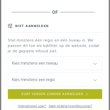
dinsdag 3 februari 2026
Neem deel aan de Dag van de Zorg!
NIET AANMELDEN
Stel minstens één regio en één niveau in. We
passen dit toe als kijkfilter op de website, zodat
je de gepaste inhoud ziet.
Kies minstens een niveau
Kies minstens een regio
SURF VERDER ZONDER AANMELDEN
International user?
Geen onderwijsprofessional?