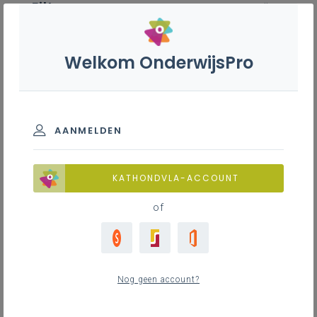
Filter
wis alle
ZOEK TOT 12 MAANDEN TERUG
Welkom OnderwijsPro
Tandartsassistent - 7de leerjaar
AANMELDEN
TOON RESULTATEN
KATHONDVLA-ACCOUNT
of
Nieuws
7
nieuwste
Nog geen account?