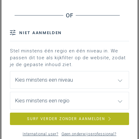
Stage en werkplekleren
Inspiratie krachtlijn Zinrijk en geïnspireerd
Laat je via bronnen en voorbeelden inspireren om
Veiligheid
met de leerplandoelen uit deze krachtlijn (LPD 1+
en 2+) aan de slag te gaan.
NIET AANMELDEN
ZOEKEN
Stel minstens één regio en één niveau in. We
MEER INSPIRATIE OVER LEERPLANNEN HEEN
passen dit toe als kijkfilter op de website, zodat
Veiligheid bij werken aan elektrisch
aangedreven voertuigen
je de gepaste inhoud ziet.
Omdat werken aan elektrisch aangedreven
Kies minstens een niveau
voertuigen risico's inhoudt, moet je hiervoor
maatregelen nemen. Deze pagina gaat in
op
procedures, regels en aanbevelingen
voor
Kies minstens een regio
interventies aan elektrisch aangedreven
voertuigen op school en tijdens werkplekleren.
VEILIGHEID
SURF VERDER ZONDER AANMELDEN
International user?
Geen onderwijsprofessional?