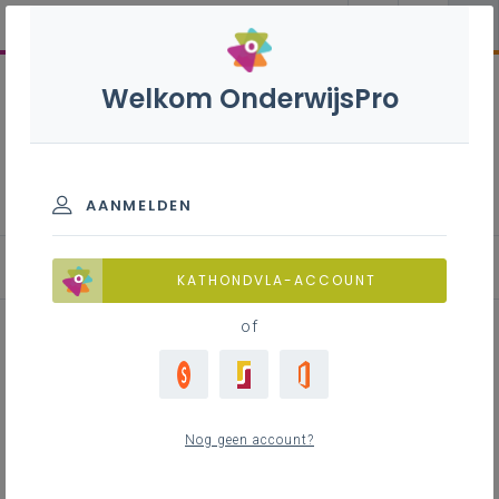
Welkom OnderwijsPro
Spuiter carrosserie - 7de
leerjaar
AANMELDEN
KATHONDVLA-ACCOUNT
of
Veiligheid bij werken aan
elektrisch aangedreven
Nog geen account?
voertuigen