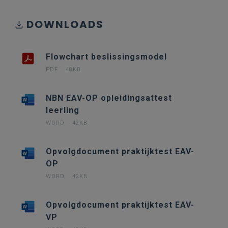
DOWNLOADS
Flowchart beslissingsmodel
PDF
48KB
NBN EAV-OP opleidingsattest
leerling
WORD
42KB
Opvolgdocument praktijktest EAV-
OP
WORD
42KB
Opvolgdocument praktijktest EAV-
VP