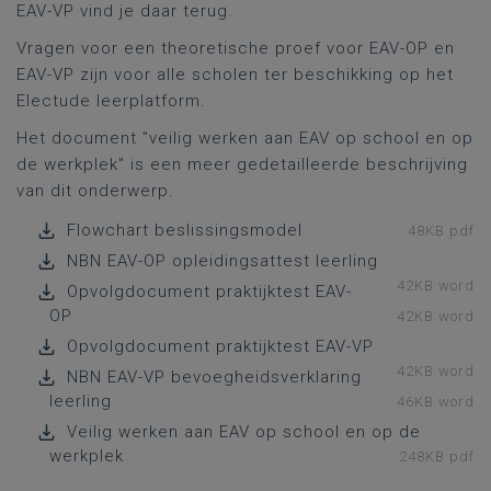
EAV-VP vind je daar terug.
Vragen voor een theoretische proef voor EAV-OP en
EAV-VP zijn voor alle scholen ter beschikking op het
Electude leerplatform.
Het document "veilig werken aan EAV op school en op
de werkplek" is een meer gedetailleerde beschrijving
van dit onderwerp.
Flowchart beslissingsmodel
48KB pdf
NBN EAV-OP opleidingsattest leerling
42KB word
Opvolgdocument praktijktest EAV-
OP
42KB word
Opvolgdocument praktijktest EAV-VP
42KB word
NBN EAV-VP bevoegheidsverklaring
leerling
46KB word
Veilig werken aan EAV op school en op de
werkplek
248KB pdf