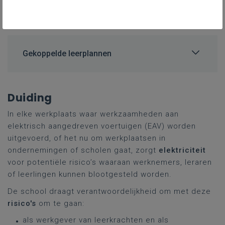
voertuigen op school en tijdens
werkplekleren.
Gekoppelde leerplannen
Duiding
In elke werkplaats waar werkzaamheden aan
elektrisch aangedreven voertuigen (EAV) worden
uitgevoerd, of het nu om werkplaatsen in
ondernemingen of scholen gaat, zorgt
elektriciteit
voor potentiële risico’s waaraan werknemers, leraren
of leerlingen kunnen blootgesteld worden.
De school draagt verantwoordelijkheid om met deze
risico's
om te gaan:
als werkgever van leerkrachten en als