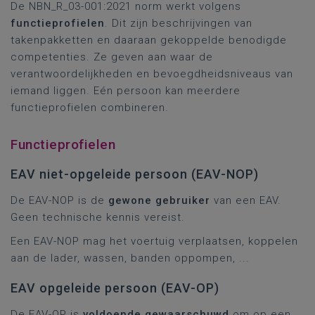
De NBN_R_03-001:2021 norm werkt volgens
functieprofielen
. Dit zijn beschrijvingen van
takenpakketten en daaraan gekoppelde benodigde
competenties. Ze geven aan waar de
verantwoordelijkheden en bevoegdheidsniveaus van
iemand liggen. Eén persoon kan meerdere
functieprofielen combineren.
Functieprofielen
EAV niet-opgeleide persoon (EAV-NOP)
De EAV-NOP is de
gewone gebruiker
van een EAV.
Geen technische kennis vereist.
Een EAV-NOP mag het voertuig verplaatsen, koppelen
aan de lader, wassen, banden oppompen, ...
EAV opgeleide persoon (EAV-OP)
De EAV-OP is
voldoende gewaarschuwd
om op een