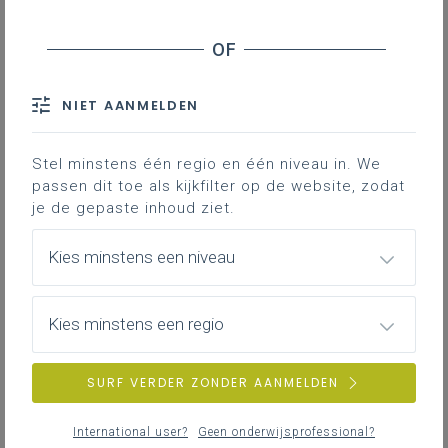
Inhoudstafel
Duiding
NIET AANMELDEN
Achtergrond
Beheersen van risico's
Stel minstens één regio en één niveau in. We
Werkzaamheden aan EAV tijdens stage en
passen dit toe als kijkfilter op de website, zodat
werkplekleren
je de gepaste inhoud ziet.
Downloads
Kies minstens een niveau
Omdat werken aan elektrisch
Kies minstens een regio
aangedreven voertuigen risico's inhoudt,
moet je hiervoor maatregelen nemen.
SURF VERDER ZONDER AANMELDEN
Deze pagina gaat in op
procedures,
regels en aanbevelingen
voor
International user?
Geen onderwijsprofessional?
interventies aan elektrisch aangedreven