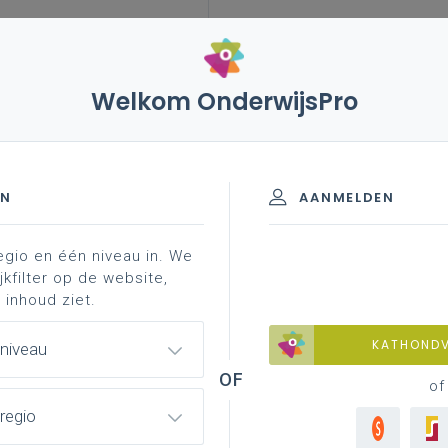
Welkom OnderwijsPro
leerplannen
vakken en leerplannen 7de leerjaar
eerjaar
EN
AANMELDEN
egio en één niveau in. We
d materiaal
professionalisering
jkfilter op de website,
 inhoud ziet.
KATHOND
 niveau
of
regio