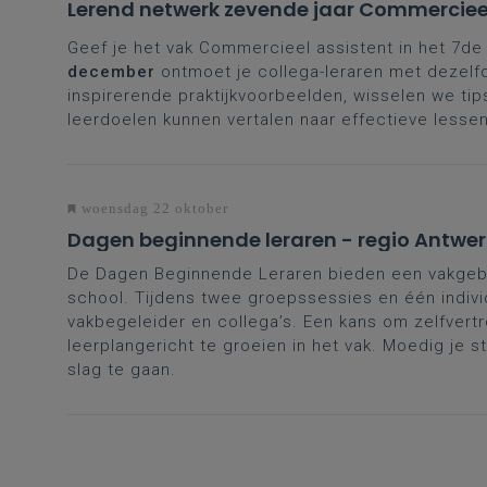
Lerend netwerk zevende jaar Commercieel
Geef je het vak Commercieel assistent in het 7de 
december
ontmoet je collega-leraren met dezel
inspirerende praktijkvoorbeelden, wisselen we ti
leerdoelen kunnen vertalen naar effectieve lessen
woensdag 22 oktober
Dagen beginnende leraren - regio Antwe
De Dagen Beginnende Leraren bieden een vakgeb
school. Tijdens twee groepssessies en één indivi
vakbegeleider en collega’s. Een kans om zelfvertr
leerplangericht te groeien in het vak. Moedig je s
slag te gaan.