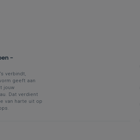
ste contactmoment.Contactmoment 2 organiseren we in de
ester, meer info ontvang je van je vakbegeleider. Je zal d
en kunnen voorleggen aan de vakbegeleider. Inschrijven d
ber 2026.
pen -
’s verbindt,
 vorm geeft aan
t jouw
au. Dat verdient
 van harte uit op
ops.