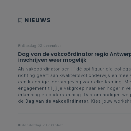
eer
trim
vrag
NIEUWS
okto
dinsdag 02 december
Dag van de vakcoördinator regio Antwer
inschrijven weer mogelijk
Als vakcoördinator ben jij dé spilfiguur die collega
richting geeft aan kwaliteitsvol onderwijs en mee
een krachtige leeromgeving voor elke leerling. Me
engagement til jij je vakgroep naar een hoger nive
erkenning én ondersteuning. Daarom nodigen we je
de
Dag van de vakcoördinator.
Kies jouw worksh
donderdag 23 oktober