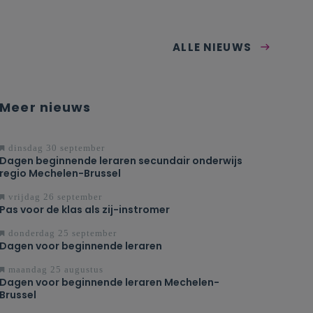
 loop van het 2de
an je vakspecifieke
aarvoor kan vanaf
ALLE NIEUWS
Meer nieuws
dinsdag 30 september
Dagen beginnende leraren secundair onderwijs
regio Mechelen-Brussel
vrijdag 26 september
Pas voor de klas als zij-instromer
donderdag 25 september
Dagen voor beginnende leraren
maandag 25 augustus
Dagen voor beginnende leraren Mechelen-
Brussel