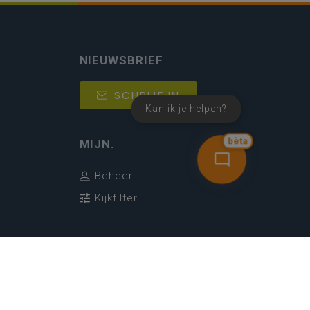
NIEUWSBRIEF
SCHRIJF IN
Kan ik je helpen?
bèta
MIJN.
Beheer
Kijkfilter