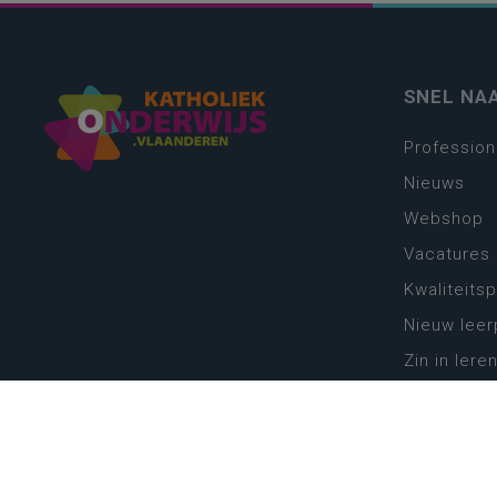
SNEL NA
Profession
Nieuws
Webshop
Vacatures
Kwaliteits
Nieuw leer
Zin in leren
Vakken en 
onderwijs
Lessentabe
Digitale tr