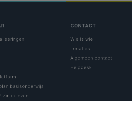
AR
CONTACT
aliseringen
Wie is wie
Locaties
Algemeen contact
Helpdesk
platform
plan basisonderwijs
! Zin in leven!
leerplannen secundair
llen secundair onderwijs
ansformatie