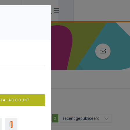
VLA-ACCOUNT
recent gepubliceerd
2