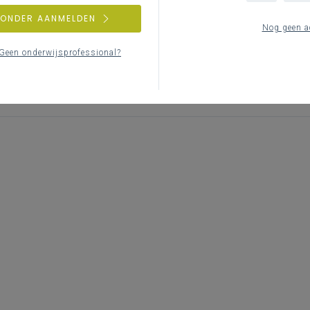
ZONDER AANMELDEN
Nog geen a
Leerplantoelichting Ondernemerschap
In deze presentatie worden de krachtlijnen en le
Geen onderwijsprofessional?
Ondernemerschap toegelicht. Je vindt er (online)
beschikking stellen en heel wat didactische tips