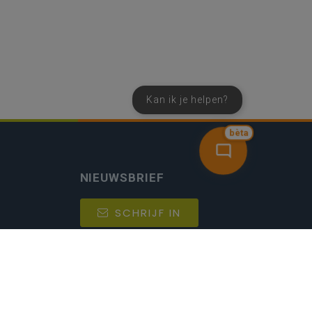
Kan ik je helpen?
bèta
NIEUWSBRIEF
SCHRIJF IN
MIJN.
Beheer