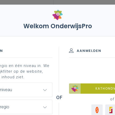
Welkom OnderwijsPro
leerplannen
vakken en leerplannen 7de leerjaar
eerjaar
EN
AANMELDEN
egio en één niveau in. We
materiaal
professionalisering
jkfilter op de website,
 inhoud ziet.
KATHOND
 niveau
of
regio