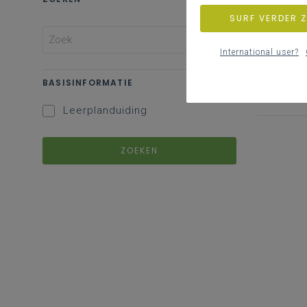
SURF VERDER 
International user?
BASISINFORMATIE
Leerplanduiding
ZOEKEN