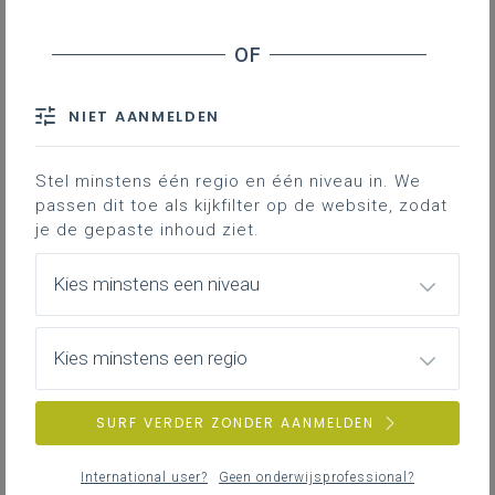
vrijdag 13 februari 2026
Extern initiatief: STEMinars
NIET AANMELDEN
donderdag 12 februari 2026
Beheer en risicoanalyse van chemicaliën op school:
Stel minstens één regio en één niveau in. We
professionalisering
passen dit toe als kijkfilter op de website, zodat
je de gepaste inhoud ziet.
Kies minstens een niveau
woensdag 4 februari 2026
AI: de nieuwe copilot voor onze lessen
wetenschappen
Kies minstens een regio
SURF VERDER ZONDER AANMELDEN
International user?
Geen onderwijsprofessional?