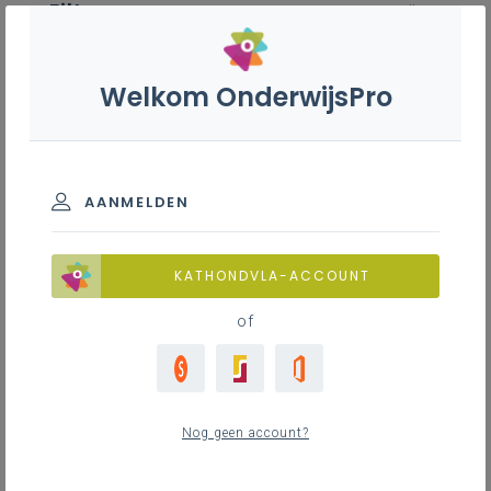
Filter
wis alle
ZOEK TOT 12 MAANDEN TERUG
Welkom OnderwijsPro
Farmaceutisch-technisch
assistent - 7de leerjaar
AANMELDEN
TOON RESULTATEN
KATHONDVLA-ACCOUNT
of
Nieuws
12
nieuwste
Nog geen account?