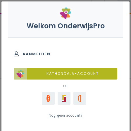
Welkom OnderwijsPro
Fijnschilder - 7de leerjaar
AANMELDEN
Leerplan
KATHONDVLA-ACCOUNT
of
Inhoudstafel
Nog geen account?
Downloads