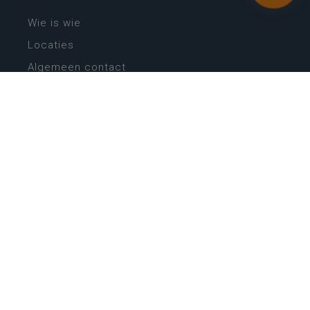
Wie is wie
Locaties
Algemeen contact
Helpdesk
NIEUWSBRIEF
SCHRIJF IN
MIJN.
Beheer
Kijkfilter