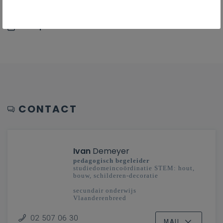
Leerplan in LLinkid
CONTACT
Ivan
Demeyer
pedagogisch begeleider
studiedomeincoördinatie STEM: hout,
bouw, schilderen-decoratie
secundair onderwijs
Vlaanderenbreed
02 507 06 30
MAIL