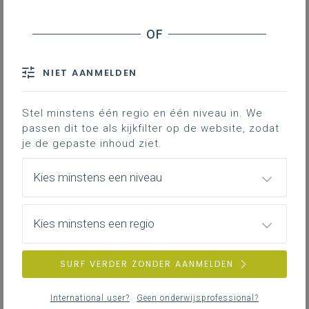
Contact
Hieronder vind je de update van de
ontwerpversie van het leerplan
NIET AANMELDEN
Stel minstens één regio en één niveau in. We
passen dit toe als kijkfilter op de website, zodat
je de gepaste inhoud ziet.
Kies minstens een niveau
DOWNLOADS
Kies minstens een regio
VII-Fijn maart 25
WORD
317KB
SURF VERDER ZONDER AANMELDEN
International user?
Geen onderwijsprofessional?
LINKS