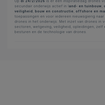
Op
di 24/2/2026
is er een inspiratiedag drones v
secundair onderwijs actief in l
and- en tuinbouw
,
veiligheid
,
bouw en constructie
,
offshore en ma
toepassingen en voor iedereen nieuwsgierig naar 
drones in het onderwijs. Met inzet van drones in 
sectoren, wetgeving, veiligheid, opleidingen, zelf
besturen en de technologie van drones.