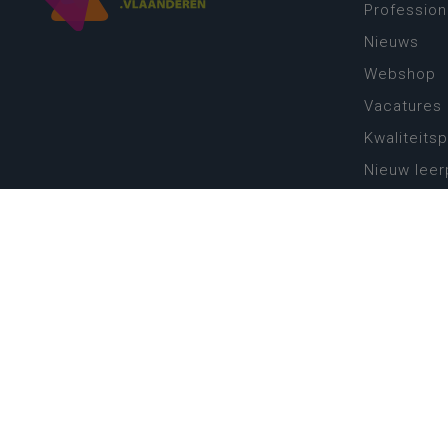
Profession
Nieuws
Webshop
Vacatures
Kwaliteits
Nieuw leer
Zin in leren
Vakken en 
onderwijs
Lessentabe
Digitale tr
Schoolkal
Scholenzo
Algemene 