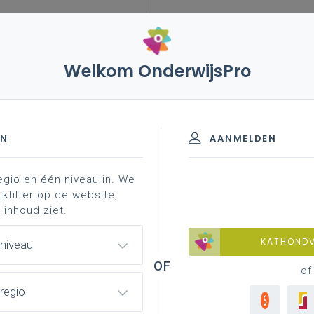
Welkom OnderwijsPro
leerplannen
vakken en leerplannen 7de
EN
AANMELDEN
egio en één niveau in. We
materiaal
achtergrond
professionalisering
jkfilter op de website,
 inhoud ziet.
KATHOND
 niveau
of
regio