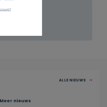
ccount?
ten
ouw zoekcriteria.
opdracht.
ALLE NIEUWS
Meer nieuws