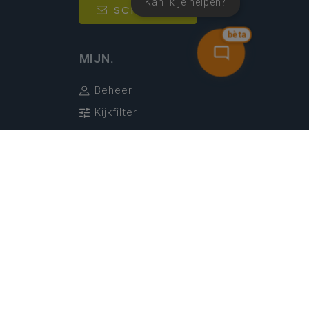
Kan ik je helpen?
SCHRIJF IN
bèta
MIJN.
Beheer
Kijkfilter