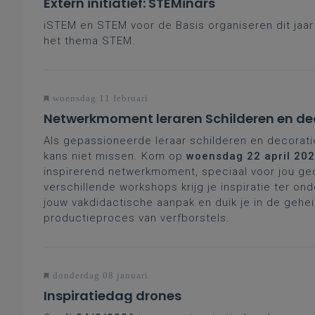
Extern initiatief: STEMinars
iSTEM en STEM voor de Basis organiseren dit jaa
het thema STEM.
woensdag 11 februari
Netwerkmoment leraren Schilderen en de
Als gepassioneerde leraar schilderen en decorat
kans niet missen. Kom op
woensdag 22 april 20
inspirerend netwerkmoment, speciaal voor jou ge
verschillende workshops krijg je inspiratie ter on
jouw vakdidactische aanpak en duik je in de gehe
productieproces van verfborstels.
donderdag 08 januari
Inspiratiedag drones