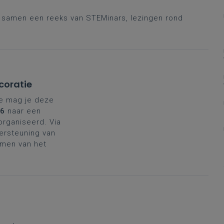
r samen een reeks van STEMinars, lezingen rond
coratie
ie mag je deze
26
naar een
organiseerd. Via
dersteuning van
imen van het