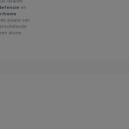
oor leraren
defensie
en
ritieme
de plaats van
verschillende
 een drone