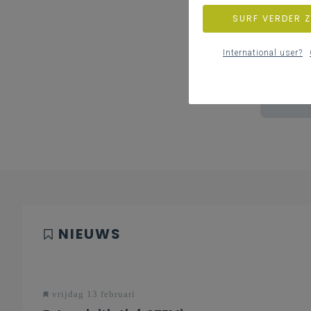
SURF VERDER 
International user?
NIEUWS
vrijdag 13 februari