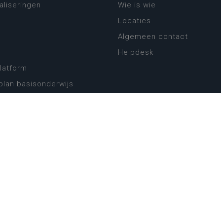
aliseringen
Wie is wie
Locaties
Algemeen contact
Helpdesk
platform
plan basisonderwijs
! Zin in leven!
leerplannen secundair
llen secundair onderwijs
ansformatie
ender
eker
website