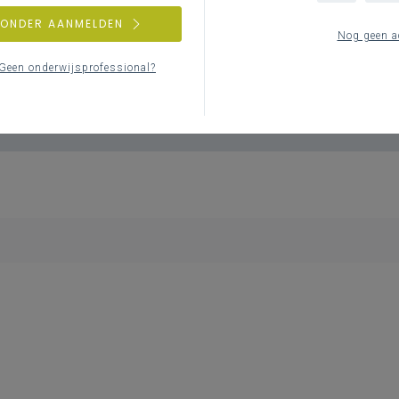
ZONDER AANMELDEN
Nog geen a
Geen zoekresulta
Geen onderwijsprofessional?
Er komen geen items overeen met j
Probeer een andere zoek