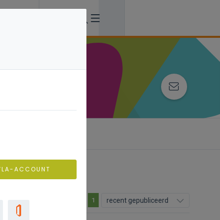
VLA-ACCOUNT
recent gepubliceerd
1