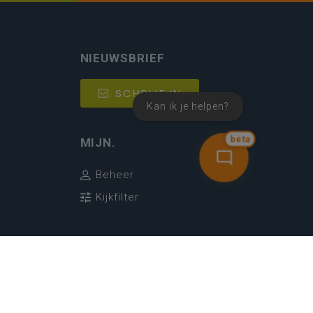
NIEUWSBRIEF
SCHRIJF IN
Kan ik je helpen?
bèta
MIJN.
Beheer
Kijkfilter