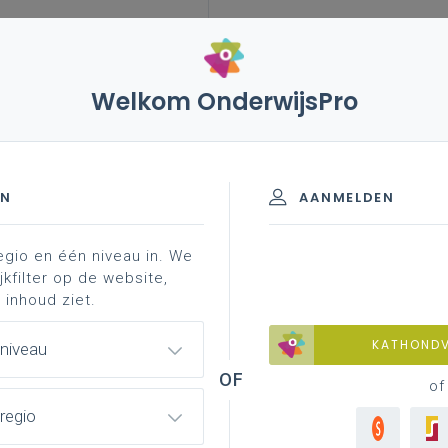
Welkom OnderwijsPro
leerplannen
vakken en leerplannen 7de leerjaar
EN
AANMELDEN
egio en één niveau in. We
d materiaal
achtergrond
professionalisering
jkfilter op de website,
 inhoud ziet.
KATHOND
 niveau
of
regio