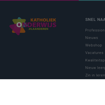
SNEL NA
Profession
Nieuws
Webshop
Vacatures
Kwaliteits
Nieuw leer
Zin in leren
Vakken en 
onderwijs
Lessentabe
Digitale tr