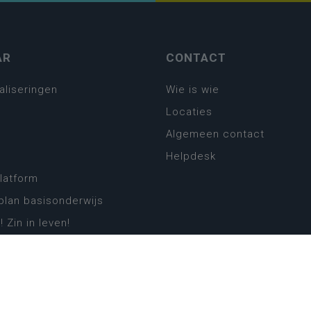
AR
CONTACT
aliseringen
Wie is wie
Locaties
Algemeen contact
Helpdesk
platform
plan basisonderwijs
! Zin in leven!
leerplannen secundair
llen secundair onderwijs
ansformatie