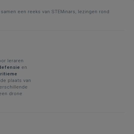
r samen een reeks van STEMinars, lezingen rond
oor leraren
defensie
en
ritieme
de plaats van
verschillende
 een drone