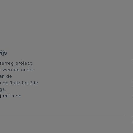
ijs
nterreg project
 Er werden onder
an de
an de 1ste tot 3de
ngs.
juni
in de