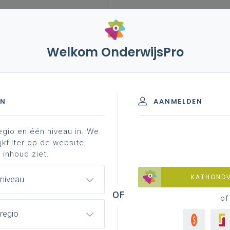
Welkom OnderwijsPro
leerplannen
vakken en leerplannen 7de leerjaar
jaar
EN
AANMELDEN
egio en één niveau in. We
jkfilter op de website,
 inhoud ziet.
Basisinformatie
KATHOND
 niveau
Basisinformatie over het leerplan
of
regio