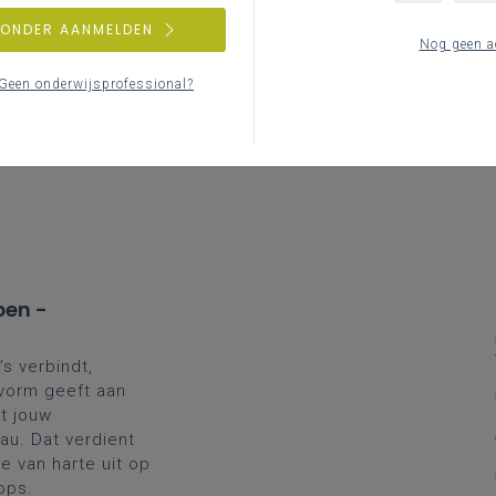
ZONDER AANMELDEN
Nog geen a
Geen onderwijsprofessional?
pen -
’s verbindt,
 vorm geeft aan
t jouw
au. Dat verdient
 van harte uit op
ops.