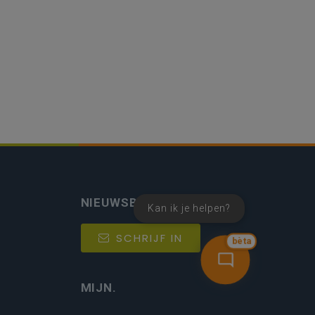
NIEUWSBRIEF
Kan ik je helpen?
SCHRIJF IN
bèta
MIJN.