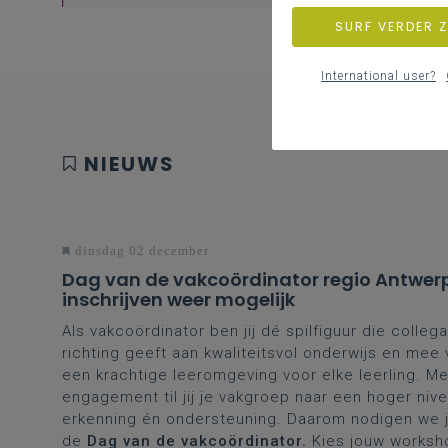
SURF VERDER 
International user?
NIEUWS
dinsdag 02 december
Dag van de vakcoördinator regio Antwer
inschrijven weer mogelijk
Als vakcoördinator ben jij dé spilfiguur die collega
richting geeft aan kwaliteitsvol onderwijs en mee
een krachtige leeromgeving voor elke leerling. Me
engagement til jij je vakgroep naar een hoger nive
erkenning én ondersteuning. Daarom nodigen we je
de
Dag van de vakcoördinator.
Kies jouw worksh