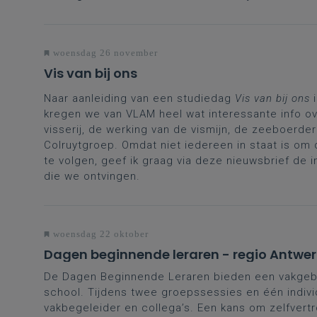
woensdag 26 november
Vis van bij ons
Naar aanleiding van een studiedag
Vis van bij ons
i
kregen we van VLAM heel wat interessante info o
visserij, de werking van de vismijn, de zeeboerder
Colruytgroep. Omdat niet iedereen in staat is om
te volgen, geef ik graag via deze nieuwsbrief de 
die we ontvingen.
woensdag 22 oktober
Dagen beginnende leraren - regio Antwe
De Dagen Beginnende Leraren bieden een vakgeb
school. Tijdens twee groepssessies en één indivi
vakbegeleider en collega’s. Een kans om zelfvertr