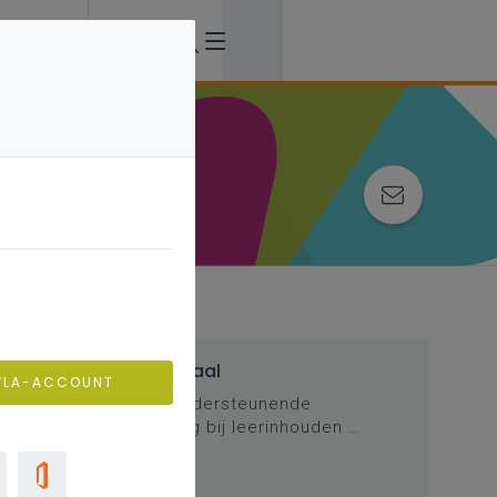
Inspirerend materiaal
VLA-ACCOUNT
Didactische tips, ondersteunende
documenten, duiding bij leerinhouden …