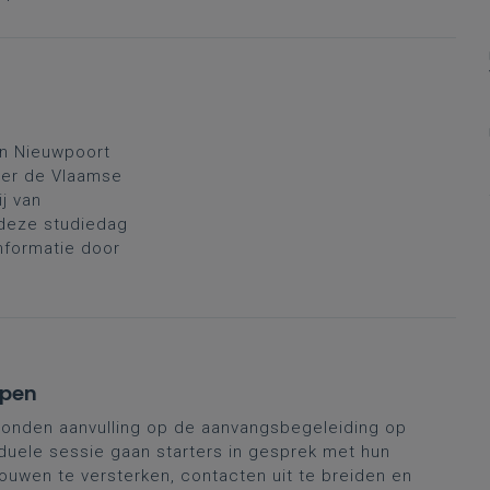
n Nieuwpoort
ver de Vlaamse
ij van
 deze studiedag
informatie door
rpen
onden aanvulling op de aanvangsbegeleiding op
duele sessie gaan starters in gesprek met hun
ouwen te versterken, contacten uit te breiden en