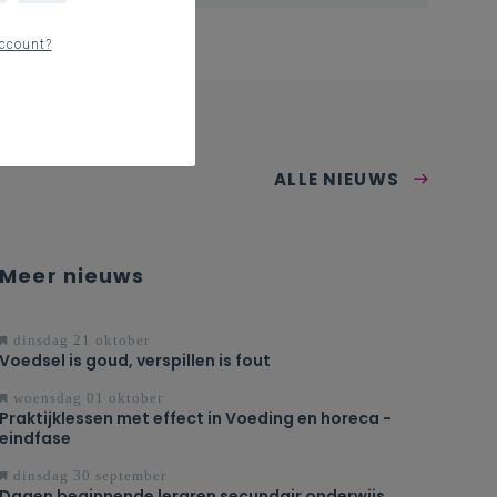
ccount?
ALLE NIEUWS
Meer nieuws
dinsdag 21 oktober
Voedsel is goud, verspillen is fout
woensdag 01 oktober
Praktijklessen met effect in Voeding en horeca -
eindfase
dinsdag 30 september
Dagen beginnende leraren secundair onderwijs