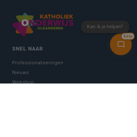
Kan ik je helpen?
bèta
SNEL NAAR
Professionaliseringen
Nieuws
Webshop
Vacatures
Kwaliteitsplatform
Nieuw leerplan basisonderwijs
Zin in leren! Zin in leven!
Vakken en leerplannen secundair onderwijs