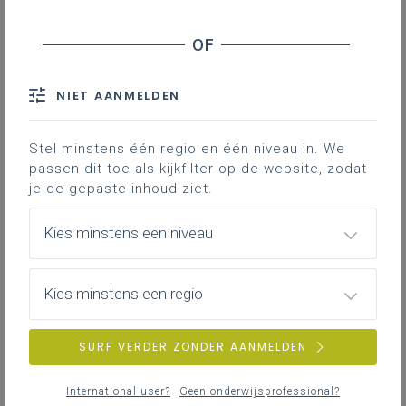
leerplannen en studierichtingen
in de derde graad
NIET AANMELDEN
Inhoudstafel
Stel minstens één regio en één niveau in. We
passen dit toe als kijkfilter op de website, zodat
je de gepaste inhoud ziet.
Gekoppelde leerplannen
Kies minstens een niveau
Deze tabel geeft de verschillen aan tussen het
basisleerplan voor de doorstroomfinaliteit, het
Kies minstens een regio
leerplan B+S’ en het leerplan B+S.
SURF VERDER ZONDER AANMELDEN
International user?
Geen onderwijsprofessional?