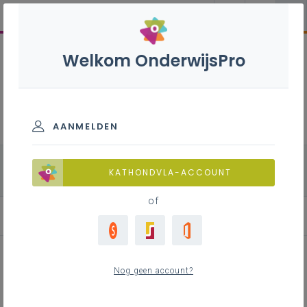
Welkom OnderwijsPro
Natuurwetenschappen B -
3de graad - D-finaliteit
AANMELDEN
alle onderdelen
Biologie
Fysica
KATHONDVLA-ACCOUNT
Chemie
of
Nog geen account?
Vergelijking van verwante