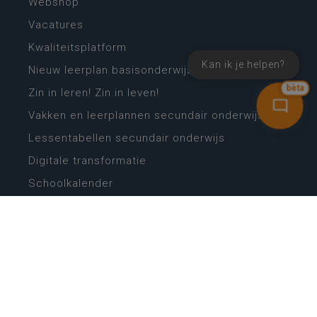
Webshop
Vacatures
Kwaliteitsplatform
Kan ik je helpen?
Nieuw leerplan basisonderwijs
bèta
Zin in leren! Zin in leven!
Vakken en leerplannen secundair onderwijs
Lessentabellen secundair onderwijs
Digitale transformatie
Schoolkalender
Scholenzoeker
Algemene website
CONTACT
Wie is wie