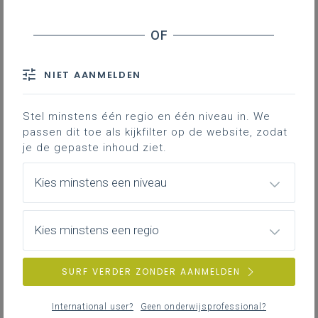
Het begin
Wiskunde-wijs
Wiskunde doen
Blijvend zichtbaar
NIET AANMELDEN
Zeven sleutels
Zill-doelen
Stel minstens één regio en één niveau in. We
passen dit toe als kijkfilter op de website, zodat
Meer lezen?
je de gepaste inhoud ziet.
'Ik kan al tot 1000!' In het derde leerjaar is
Kies minstens een niveau
het de trots van elke leerling. Bij juf Debbie
van
basisschool De Wegwijzer in
Antwerpen
ervaren ze hoeveel 1000 wel is.
Kies minstens een regio
SURF VERDER ZONDER AANMELDEN
Het begin
Net zoals een kleuter van 3 jaar trots verklaart dat hij
International user?
Geen onderwijsprofessional?
al tot 10 kan tellen, kunnen heel wat leerlingen van het