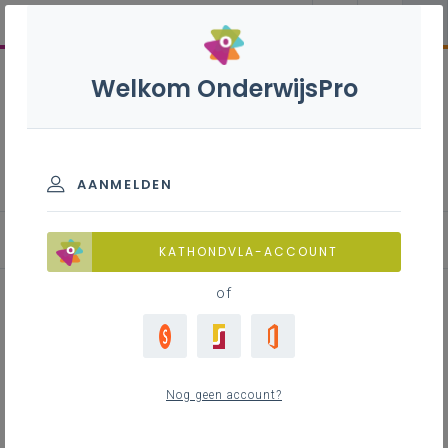
Welkom OnderwijsPro
Wiskundeonderwijs
AANMELDEN
KATHONDVLA-ACCOUNT
of
Ik kan al tot 1000!
Nog geen account?
Inhoudstafel