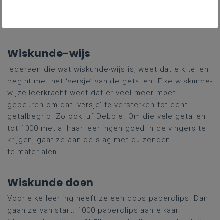
derde leerjaar op 1 september al tot 1000 tellen. Met
sprongen van 100. Dat is al heel wat.
Wiskunde-wijs
Iedereen die wat wiskunde-wijs is, weet dat elk tellen
begint met het ‘versje’ van de getallen. Elke wiskunde-
wijze leerkracht weet dat er veel meer moet
gebeuren om dat ‘versje’ te versterken tot echt
getalbegrip. Zo ook juf Debbie. Om die vele getallen
tot 1000 met al haar leerlingen goed in de vingers te
krijgen, gaat ze aan de slag met duizenden
telmaterialen.
Wiskunde doen
Voor elke leerling heeft ze een doos paperclips. Dan
gaan ze van start. 1000 paperclips aan elkaar.