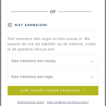
Inhoudstafel
NIET AANMELDEN
Stel minstens één regio en één niveau in. We
Gekoppelde leerplannen
passen dit toe als kijkfilter op de website, zodat
je de gepaste inhoud ziet.
Kies minstens een niveau
Kies minstens een regio
SURF VERDER ZONDER AANMELDEN
International user?
Geen onderwijsprofessional?