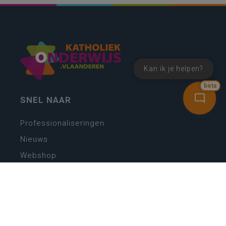
Kan ik je helpen?
bèta
SNEL NAAR
Professionaliseringen
Nieuws
Webshop
Vacatures
Kwaliteitsplatform
Nieuw leerplan basisonderwijs
Zin in leren! Zin in leven!