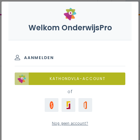
Welkom OnderwijsPro
Natuurwetenschappen B -
3de graad - D/A-finaliteit
AANMELDEN
KATHONDVLA-ACCOUNT
of
Tabel met vergelijking tussen
verschillende leerplannen
Nog geen account?
Natuurwetenschappen van de
3de graad D/A-finaliteit: Chemie