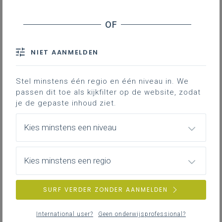
Inhoudstafel
Samenhang met de tweede graad
Samenhang in de derde graad
NIET AANMELDEN
Gekoppelde leerplannen
Stel minstens één regio en één niveau in. We
passen dit toe als kijkfilter op de website, zodat
je de gepaste inhoud ziet.
Samenhang met de tweede
Kies minstens een niveau
graad
Op basis van logische doorstroom in D/A-finaliteit
Kies minstens een regio
SURF VERDER ZONDER AANMELDEN
Samenhang in de derde graad
International user?
Geen onderwijsprofessional?