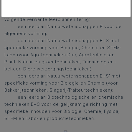
Overzicht leerplannen
In de derde graad dubbele finaliteit vinden we de
volgende verwante leerplannen terug:
·
een leerplan Natuurwetenschappen B voor de
algemene vorming;
·
een leerplan Natuurwetenschappen B+S met
specifieke vorming voor Biologie, Chemie en STEM-
Labo (voor Agrotechnieken Dier, Agrotechnieken
Plant, Natuur-en groentechnieken, Tuinaanleg en -
beheer; Dierenverzorgingstechnieken);
·
een leerplan Natuurwetenschappen B+S’ met
specifieke vorming voor Biologie en Chemie (voor
Bakkerijtechnieken, Slagerij-Traiteurtechnieken);
·
een leerplan Biotechnologische en chemische
technieken B+S voor de gelijknamige richting met
specifieke inhouden voor Biologie, Chemie, Fysica,
STEM en Labo- en productietechnieken.