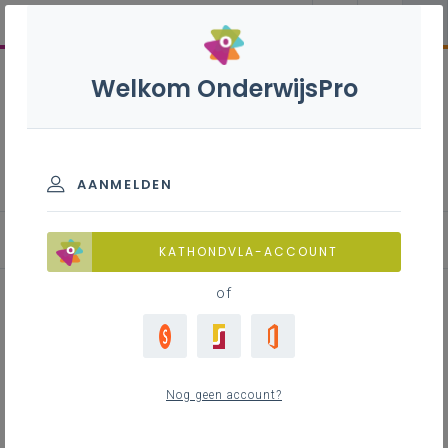
Welkom OnderwijsPro
Natuurwetenschappen B -
3de graad - D/A-finaliteit
AANMELDEN
KATHONDVLA-ACCOUNT
of
Samenhang in leerplannen
derde graad D/A-finaliteit
Nog geen account?