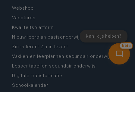
Webshop
Vacatures
Kwaliteitsplatform
Kan ik je helpen?
Nieuw leerplan basisonderwijs
Zin in leren! Zin in leven!
bèta
Vakken en leerplannen secundair onderwijs
Lessentabellen secundair onderwijs
Digitale transformatie
Schoolkalender
Scholenzoeker
Algemene website
CONTACT