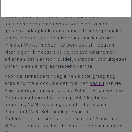
Danen probeerden nog wel enigszins kritisch uit de
hoek komen onder het motto “The duty of the
opposition is to oppose”, zowel met concrete,
praktische problemen op de werkvloer van de
geneeskundeopleidingen als met de meer politieke
kritiek over de zgn. polariserende manier waarop
minister Weyts in dezen te werk zou zijn gegaan.
Maar eigenlijk moest elke objectieve waarnemer
erkennen dat hier toch duidelijk stappen vooruitgezet
waren in een allang aanslepend verhaal.
Voor de liefhebbers voeg ik ten slotte graag nog
enkele formele documenten toe: het
besluit
van de
Vlaamse regering van
16 juni 2023
en het ontwerp van
Programmadecreet
(p.55 en p.265-266) bij de
begroting 2024, zoals ingediend in het Vlaams
Parlement (N.B. Behandeling ervan in de
Onderwijscommissie staat gepland op 16 november
2023). En om de politiek delicate en communautaire