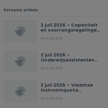
Verwante artikels
2 juli 2026 – Capaciteit
en voorrangsregelingen
in Nederlandstalig
ma 6 juli 2026
secundair onderwijs in
Brussel
2 juli 2026 –
Onderwijsassistenten
en omkadering in
ma 6 juli 2026
kleuteronderwijs
2 juli 2026 – Vlaamse
instroomquota
geneeskunde v.
ma 6 juli 2026
federale RIZIV-
nummers voor