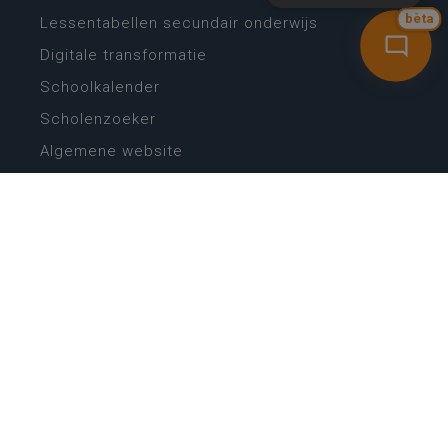
bèta
Lessentabellen secundair onderwijs
Digitale transformatie
Schoolkalender
Scholenzoeker
Algemene website
CONTACT
Wie is wie
Locaties
Algemeen contact
Helpdesk
NIEUWSBRIEF