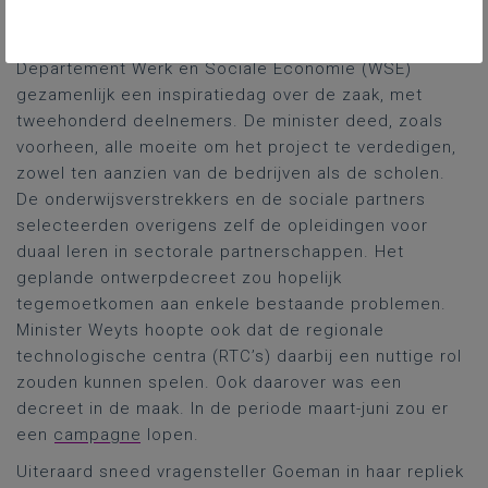
Onderwijs. Diezelfde dag organiseerden het
Departement Onderwijs en Vorming en het
Departement Werk en Sociale Economie (WSE)
gezamenlijk een inspiratiedag over de zaak, met
tweehonderd deelnemers. De minister deed, zoals
voorheen, alle moeite om het project te verdedigen,
zowel ten aanzien van de bedrijven als de scholen.
De onderwijsverstrekkers en de sociale partners
selecteerden overigens zelf de opleidingen voor
duaal leren in sectorale partnerschappen. Het
geplande ontwerpdecreet zou hopelijk
tegemoetkomen aan enkele bestaande problemen.
Minister Weyts hoopte ook dat de regionale
technologische centra (RTC’s) daarbij een nuttige rol
zouden kunnen spelen. Ook daarover was een
decreet in de maak. In de periode maart-juni zou er
een
campagne
lopen.
Uiteraard sneed vragensteller Goeman in haar repliek