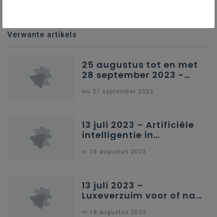
Verwante artikels
25 augustus tot en met
28 september 2023 -
Schriftelijke vragen
wo 27 september 2023
13 juli 2023 – Artificiële
intelligentie in
onderwijs
vr 18 augustus 2023
13 juli 2023 –
Luxeverzuim voor of na
schoolvakantie
vr 18 augustus 2023