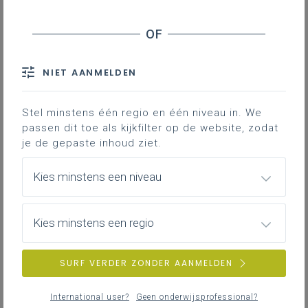
Directeurs die opnieuw willen lesgeven – Statuut
Matrix secundair onderwijs – Dierenverzorging
Repats - Inschrijving van leerplichtige kinderen
NIET AANMELDEN
Feestdagen in het onderwijs – Benaming
Studietoelagen - Toekenning aan niet-Belgen
+
Stel minstens één regio en één niveau in. We
bijlage
passen dit toe als kijkfilter op de website, zodat
Directeurs met leservaring – Evolutie
je de gepaste inhoud ziet.
Hogeronderwijsinstellingen - Gezichtsverhullende
Kies minstens een niveau
kledij op de campus
Onderwijs voor gedetineerden – Inschrijvingsgeld
Meelooptrajecten voor aspirant-directeurs -
Kies minstens een regio
Inhoud en modaliteiten
SURF VERDER ZONDER AANMELDEN
International user?
Geen onderwijsprofessional?