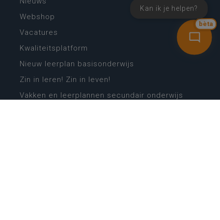
Nieuws
Kan ik je helpen?
Webshop
bèta
Vacatures
Kwaliteitsplatform
Nieuw leerplan basisonderwijs
Zin in leren! Zin in leven!
Vakken en leerplannen secundair onderwijs
Lessentabellen secundair onderwijs
Digitale transformatie
Schoolkalender
Scholenzoeker
Algemene website
CONTACT