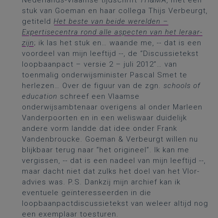
Nederlands-Vlaamse tijdschrift
TH&MA
, met een
stuk van Goeman en haar collega Thijs Verbeurgt,
getiteld
Het beste van beide werelden –
Expertisecentra rond alle aspecten van het leraar-
zijn
; ik las het stuk en… waande me, -- dat is een
voordeel van mijn leeftijd --, de “Discussietekst
loopbaanpact – versie 2 – juli 2012”… van
toenmalig onderwijsminister Pascal Smet te
herlezen… Over de figuur van de zgn.
schools of
education
schreef een Vlaamse
onderwijsambtenaar overigens al onder Marleen
Vanderpoorten en in een weliswaar duidelijk
andere vorm landde dat idee onder Frank
Vandenbroucke. Goeman & Verbeurgt willen nu
blijkbaar terug naar “het origineel”. Ik kan me
vergissen, -- dat is een nadeel van mijn leeftijd --,
maar dacht niet dat zulks het doel van het Vlor-
advies was. P.S. Dankzij mijn archief kan ik
eventuele geïnteresseerden in die
loopbaanpactdiscussietekst van weleer altijd nog
een exemplaar toesturen.