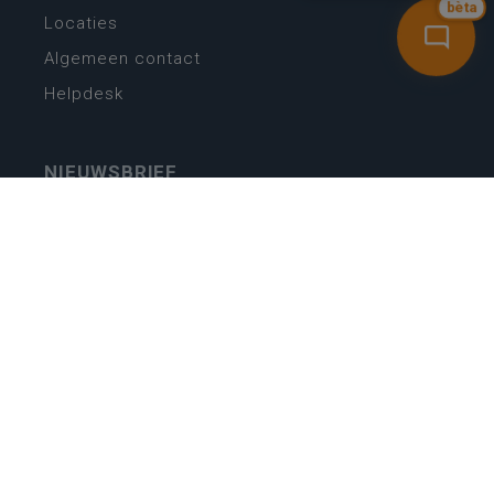
bèta
Locaties
Algemeen contact
Helpdesk
NIEUWSBRIEF
SCHRIJF IN
MIJN.
Beheer
Kijkfilter