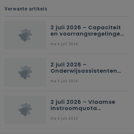
Verwante artikels
2 juli 2026 – Capaciteit
en voorrangsregelingen
in Nederlandstalig
ma 6 juli 2026
secundair onderwijs in
Brussel
2 juli 2026 –
Onderwijsassistenten
en omkadering in
ma 6 juli 2026
kleuteronderwijs
2 juli 2026 – Vlaamse
instroomquota
geneeskunde v.
ma 6 juli 2026
federale RIZIV-
nummers voor
afgestudeerde artsen