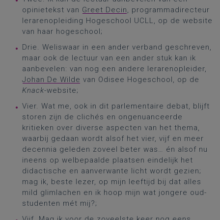
opinietekst van
Greet Decin
, programmadirecteur
lerarenopleiding Hogeschool UCLL, op de website
van haar hogeschool;
Drie. Weliswaar in een ander verband geschreven,
maar ook de lectuur van een ander stuk kan ik
aanbevelen: van nog een andere lerarenopleider,
Johan De Wilde
van Odisee Hogeschool, op de
Knack
-website;
Vier. Wat me, ook in dit parlementaire debat, blijft
storen zijn de clichés en ongenuanceerde
kritieken over diverse aspecten van het thema,
waarbij gedaan wordt alsof het vier, vijf en meer
decennia geleden zoveel beter was… én alsof nu
ineens op welbepaalde plaatsen eindelijk het
didactische en aanverwante licht wordt gezien;
mag ik, beste lezer, op mijn leeftijd bij dat alles
mild glimlachen en ik hoop mijn wat jongere oud-
studenten mét mij?;
Vijf. Mag ik voor de zoveelste keer nog eens