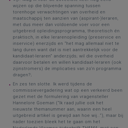
wijzen op die blijvende spanning tussen
torenhoge verwachtingen van overheid en
maatschappij ten aanzien van (aspirant-)leraren,
met dus meer dan voldoende voer voor een
uitgebreid opleidingsprogramma, theoretisch én
praktisch, in elke lerarenopleiding (preservice en
inservice) enerzijds en “het mag allemaal niet te
lang duren want dat is niet aantrekkelijk voor de
kandidaat-leraren” anderzijds; wil die overheid
daarvoor betalen en willen kandidaat-leraren (ook
zijinstromers) de implicaties van zo’n programma
dragen?;
En zes ten slotte. Ik werd tijdens de
commissievergadering wat op een verkeerd been
gezet met de formulering van vragensteller
Hannelore Goeman (“Ik raad jullie ook het
nieuwste themanummer aan, waarin een heel
uitgebreid artikel is gewijd aan hoe wij…”), maar bij
nader toezien bleek het te gaan om het