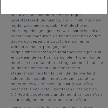
loopbaan beginnen. Dat zeggen we nergens, maar
het duikt in zowat alle bijdragen op. Misschien
heb ik er toch niet hard genoeg tegen
geprotesteerd. De nuance, die ik in elk interview
legde, werd niet opgepikt. Het bleef over
lerarenopleidingen gaan en wat daar allemaal aan
schort. Dat sneeuwde de kernboodschap onder:
dat wij oproepen om structureel samen te
werken: scholen, pedagogische
begeleidingsdiensten én lerarenopleidingen. Dat
er ook aan de kant van de scholen tijd en ruimte
moet zijn om studenten te begeleiden, of dat alle
studenten ongeacht hun achtergrond
stagekansen moeten krijgen, dat de overheid
voldoende middelen moet voorzien zodat het
hoger onderwijs erin slaagt haar (nwvr:
zijn
dus,
maar dat is een detail) kerntaken uit te voeren.
(…) Heb ik opgetekend uit de mond van Leen Van
Heurck, algemeen secretaris van de Vlor;
Twee. Ik kan de lectuur aanbevelen van een