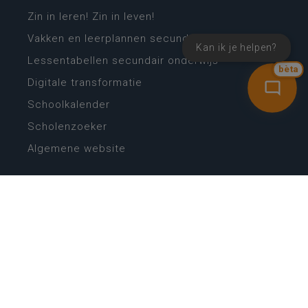
Zin in leren! Zin in leven!
Vakken en leerplannen secundair onderwijs
Kan ik je helpen?
Lessentabellen secundair onderwijs
bèta
Digitale transformatie
Schoolkalender
Scholenzoeker
Algemene website
CONTACT
Wie is wie
Locaties
Algemeen contact
Helpdesk