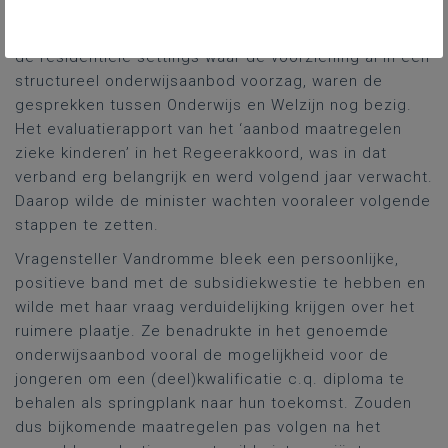
noodzakelijke continuïteit in de schoolcarrière van de
betrokken kwetsbare jongeren. Voor de jongeren in
de residentiële settings waar de voorziening al in een
structureel onderwijsaanbod voorzag, waren de
gesprekken tussen Onderwijs en Welzijn nog bezig.
Het evaluatierapport van het ‘aanbod maatregelen
zieke kinderen’ in het Regeerakkoord, was in dat
verband erg belangrijk en werd volgend jaar verwacht.
Daarop wilde de minister wachten vooraleer volgende
stappen te zetten.
Vragensteller Vandromme bleek een persoonlijke,
positieve band met de subsidiekwestie te hebben en
wilde met haar vraag verduidelijking krijgen over het
ruimere plaatje. Ze benadrukte in het genoemde
onderwijsaanbod vooral de mogelijkheid voor de
jongeren om een (deel)kwalificatie c.q. diploma te
behalen als springplank naar hun toekomst. Zouden
dus bijkomende maatregelen pas volgen na het