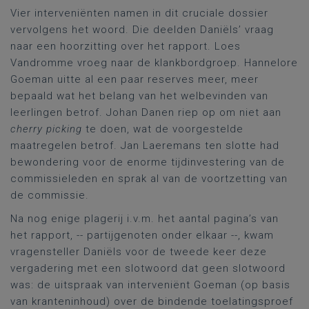
Vier interveniënten namen in dit cruciale dossier
vervolgens het woord. Die deelden Daniëls’ vraag
naar een hoorzitting over het rapport. Loes
Vandromme vroeg naar de klankbordgroep. Hannelore
Goeman uitte al een paar reserves meer, meer
bepaald wat het belang van het welbevinden van
leerlingen betrof. Johan Danen riep op om niet aan
cherry picking
te doen, wat de voorgestelde
maatregelen betrof. Jan Laeremans ten slotte had
bewondering voor de enorme tijdinvestering van de
commissieleden en sprak al van de voortzetting van
de commissie.
Na nog enige plagerij i.v.m. het aantal pagina’s van
het rapport, -- partijgenoten onder elkaar --, kwam
vragensteller Daniëls voor de tweede keer deze
vergadering met een slotwoord dat geen slotwoord
was: de uitspraak van interveniënt Goeman (op basis
van kranteninhoud) over de bindende toelatingsproef