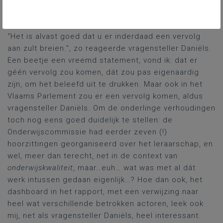
problematiek erkennen, concrete oplossingen
aanreiken en vervolgens het debat kunnen aangaan.”
“Het is alvast goed dat u er inderdaad een vervolg
aan zult breien.”, zo reageerde vragensteller Daniëls.
Een beetje een vreemd statement, vond ik: dat er
géén vervolg zou komen, dát zou pas eigenaardig
zijn, om het beleefd uit te drukken. Maar ook in het
Vlaams Parlement zou er een vervolg komen, aldus
vragensteller Daniëls. Om de onderlinge verhoudingen
toch nog eens goed duidelijk te stellen: de
Onderwijscommissie had eerder zeven (!)
hoorzittingen georganiseerd over het leraarschap, en
wel, meer dan terecht, net in de context van
onderwijskwaliteit
, maar…euh… wat was met al dát
werk intussen gedaan eigenlijk…? Hoe dan ook, het
dashboard in het rapport, met een verwijzing naar
heel wat verschillende betrokken actoren, leek ook
mij, net als vragensteller Daniëls, heel interessant.