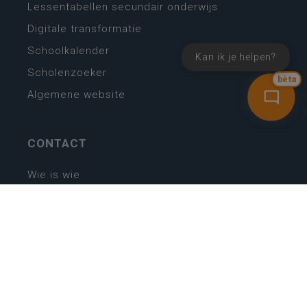
Lessentabellen secundair onderwijs
Digitale transformatie
Schoolkalender
Kan ik je helpen?
Scholenzoeker
bèta
Algemene website
CONTACT
Wie is wie
Locaties
Algemeen contact
Helpdesk
NIEUWSBRIEF