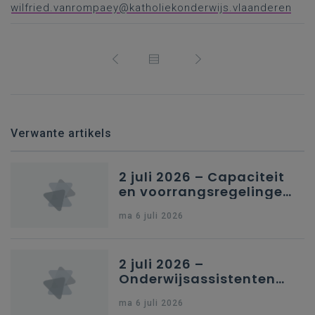
wilfried.vanrompaey@katholiekonderwijs.vlaanderen
Verwante artikels
2 juli 2026 – Capaciteit
en voorrangsregelingen
in Nederlandstalig
ma 6 juli 2026
secundair onderwijs in
Brussel
2 juli 2026 –
Onderwijsassistenten
en omkadering in
ma 6 juli 2026
kleuteronderwijs