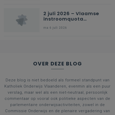
2 juli 2026 – Vlaamse
instroomquota
geneeskunde v.
ma 6 juli 2026
federale RIZIV-
nummers voor
afgestudeerde artsen
OVER DEZE BLOG
Deze blog is niet bedoeld als formeel standpunt van
Katholiek Onderwijs Vlaanderen, evenmin als een puur
verslag, maar wel als een niet-neutraal, persoonlijk
commentaar op vooral ook politieke aspecten van de
parlementaire onderwijsactiviteiten, zowel in de
Commissie Onderwijs en de plenaire vergadering van