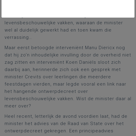
had er blijkbaar overigens zelf ervaring mee… Het
werk van haar voorganger had ze nog niet voortgezet.
Het hing samen met de hervorming van de
levensbeschouwelijke vakken, waaraan de minister
wel al duidelijk gewerkt had en toen kwam die
verrassing…
Maar eerst betoogde interveniënt Manu Diericx nog
dat hij zo’n inhoudelijke invulling door de overheid niet
zag zitten en interveniënt Koen Daniëls sloot zich
daarbij aan, herinnerde zich ook een gesprek met
minister Crevits over leerlingen die meerdere
feestdagen vierden, maar legde vooral een link naar
het hangende ontwerpdecreet over
levensbeschouwelijke vakken. Wist de minister daar al
meer over?
Heel recent, letterlijk de avond voordien laat, had de
minister het advies van de Raad van State over het
ontwerpdecreet gekregen. Een principeadvies