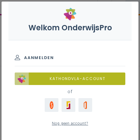
Welkom OnderwijsPro
Parlementaire activiteiten
AANMELDEN
28 mei 2026 –
KATHONDVLA-ACCOUNT
Vrijstellingsmogelijkheid in
of
levensbeschouwelijk
onderwijs
Nog geen account?