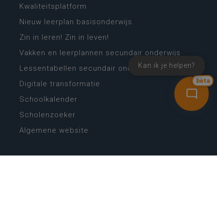
Kwaliteitsplatform
Nieuw leerplan basisonderwijs
Zin in leren! Zin in leven!
Vakken en leerplannen secundair onderwijs
Kan ik je helpen?
Lessentabellen secundair onderwijs
bèta
Digitale transformatie
Schoolkalender
Scholenzoeker
Algemene website
CONTACT
Wie is wie
Locaties