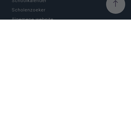
Schoolkalender
Scholenzoeker
Algemene website
CONTACT
Wie is wie
Locaties
Algemeen contact
Helpdesk
NIEUWSBRIEF
SCHRIJF IN