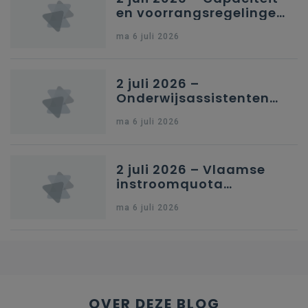
en voorrangsregelingen
in Nederlandstalig
ma 6 juli 2026
secundair onderwijs in
Brussel
2 juli 2026 –
Onderwijsassistenten
en omkadering in
ma 6 juli 2026
kleuteronderwijs
2 juli 2026 – Vlaamse
instroomquota
geneeskunde v.
ma 6 juli 2026
federale RIZIV-
nummers voor
afgestudeerde artsen
OVER DEZE BLOG