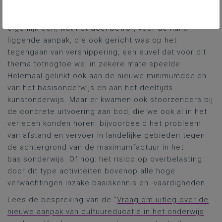
Demir. Mij leek de toelichting van de minister vooral
een herhaling van wat in de conceptnota stond:
eigenlijk een, wat het doel betrof, voor de hand
liggende aanpak, die ook gericht was op het
tegengaan van versnippering, een euvel dat voor dit
thema totnogtoe wel in zekere mate speelde.
Helemaal gelinkt ook aan de nieuwe minimumdoelen
van het basisonderwijs en aan het deeltijds
kunstonderwijs. Maar er kwamen ook stoorzenders bij
de concrete uitvoering aan bod, die we ook al in het
verleden konden horen: bijvoorbeeld het probleem
van afstand en vervoer in landelijke gebieden tegen
de achtergrond van de maximumfactuur in het
basisonderwijs. Of nog: het risico op overbelasting
door dit type activiteiten bovenop alle hoge
verwachtingen inzake basiskennis en -vaardigheden.
Lees de bespreking van de “
Vraag om uitleg over de
nieuwe aanpak van cultuureducatie in het onderwijs