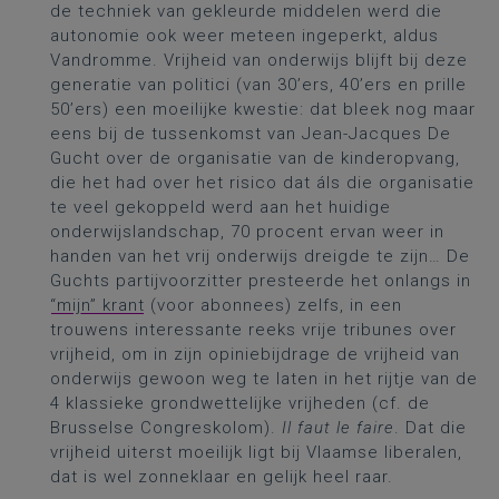
de techniek van gekleurde middelen werd die
autonomie ook weer meteen ingeperkt, aldus
Vandromme. Vrijheid van onderwijs blijft bij deze
generatie van politici (van 30’ers, 40’ers en prille
50’ers) een moeilijke kwestie: dat bleek nog maar
eens bij de tussenkomst van Jean-Jacques De
Gucht over de organisatie van de kinderopvang,
die het had over het risico dat áls die organisatie
te veel gekoppeld werd aan het huidige
onderwijslandschap, 70 procent ervan weer in
handen van het vrij onderwijs dreigde te zijn… De
Guchts partijvoorzitter presteerde het onlangs in
“mijn” krant
(voor abonnees) zelfs, in een
trouwens interessante reeks vrije tribunes over
vrijheid, om in zijn opiniebijdrage de vrijheid van
onderwijs gewoon weg te laten in het rijtje van de
4 klassieke grondwettelijke vrijheden (cf. de
Brusselse Congreskolom).
Il faut le faire
. Dat die
vrijheid uiterst moeilijk ligt bij Vlaamse liberalen,
dat is wel zonneklaar en gelijk heel raar.