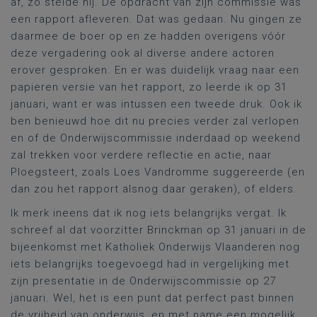
af, zo stelde hij. De opdracht van zijn commissie was
een rapport afleveren. Dat was gedaan. Nu gingen ze
daarmee de boer op en ze hadden overigens vóór
deze vergadering ook al diverse andere actoren
erover gesproken. En er was duidelijk vraag naar een
papieren versie van het rapport, zo leerde ik op 31
januari, want er was intussen een tweede druk. Ook ik
ben benieuwd hoe dit nu precies verder zal verlopen
en of de Onderwijscommissie inderdaad op weekend
zal trekken voor verdere reflectie en actie, naar
Ploegsteert, zoals Loes Vandromme suggereerde (en
dan zou het rapport alsnog daar geraken), of elders.
Ik merk ineens dat ik nog iets belangrijks vergat. Ik
schreef al dat voorzitter Brinckman op 31 januari in de
bijeenkomst met Katholiek Onderwijs Vlaanderen nog
iets belangrijks toegevoegd had in vergelijking met
zijn presentatie in de Onderwijscommissie op 27
januari. Wel, het is een punt dat perfect past binnen
de vrijheid van onderwijs, en met name een mogelijk