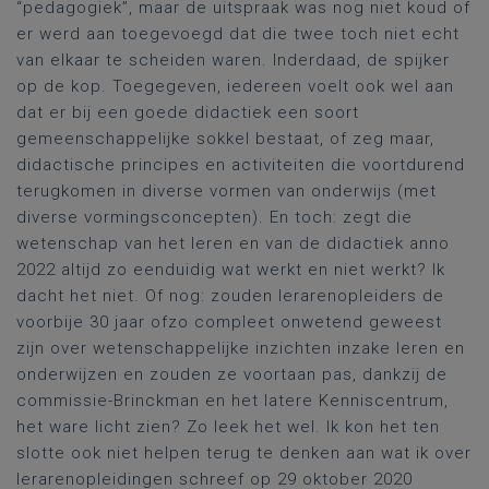
“pedagogiek”, maar de uitspraak was nog niet koud of
er werd aan toegevoegd dat die twee toch niet echt
van elkaar te scheiden waren. Inderdaad, de spijker
op de kop. Toegegeven, iedereen voelt ook wel aan
dat er bij een goede didactiek een soort
gemeenschappelijke sokkel bestaat, of zeg maar,
didactische principes en activiteiten die voortdurend
terugkomen in diverse vormen van onderwijs (met
diverse vormingsconcepten). En toch: zegt die
wetenschap van het leren en van de didactiek anno
2022 altijd zo eenduidig wat werkt en niet werkt? Ik
dacht het niet. Of nog: zouden lerarenopleiders de
voorbije 30 jaar ofzo compleet onwetend geweest
zijn over wetenschappelijke inzichten inzake leren en
onderwijzen en zouden ze voortaan pas, dankzij de
commissie-Brinckman en het latere Kenniscentrum,
het ware licht zien? Zo leek het wel. Ik kon het ten
slotte ook niet helpen terug te denken aan wat ik over
lerarenopleidingen schreef op 29 oktober 2020