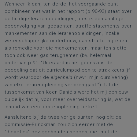
Wanneer ik dan, ten derde, het voorgaande punt
combineer met wat in het rapport (p.90-93) staat over
de huidige lerarenopleidingen, lees ik een analoge
opeenvolging van gedachten: straffe statements over
mankementen aan die lerarenopleidingen, inzake
wetenschappelijke onderbouw, dan straffe ingrepen
als remedie voor die mankementen, maar ten slotte
toch ook weer gas terugnemen (bv. helemaal
onderaan p.91: “Uiteraard is het geenszins de
bedoeling dat dit curriculumpad een te strak keurslijf
wordt waardoor de
eigenheid
(nwvr: mijn cursivering)
van elke lerarenopleiding verloren gaat.”). Uit de
tussenkomst van Koen Daniëls werd het mij opnieuw
duidelijk dat hij voor meer overheidssturing is, wat de
inhoud van een lerarenopleiding betreft…
Aansluitend bij de twee vorige punten, nog dit: de
commissie-Brinckman zou zich eerder met de
“didactiek” beziggehouden hebben, niet met de