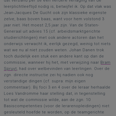
dat verband per se een verdere verlaging van de
leerplichtleeftijd nodig is, betwijfel ik. Op dat vlak was
Jean-Jacques De Gucht ook zijn klassieke eigenste
zelve, baas boven baas, want voor hem volstond 3
jaar niet. Het moest 2,5 jaar zijn. Van de Staten-
Generaal uit advies 15 (cf. arbeidsmarktgerichte
studierichtingen) met ook andere actoren dan het
onderwijs verwacht ik, eerlijk gezegd, weinig tot niets
wat we nu al niet zouden weten. Johan Danen trok
toch duidelijk een stuk een andere kant op dan de
commissie, wanneer hij het, met verwijzing naar
Bram
Spruyt
, had over welbevinden van leerlingen. Over de
zgn. directe instructie zei hij nadien ook nog
verstandige dingen (cf. supra: mijn eigen
commentaar). Bij foci 3 en 4 over de leraar herhaalde
Loes Vandromme haar stelling dat, in tegenstelling
tot wat de commissie wilde, aan de zgn. 10
Basiscompetenties (voor de lerarenopleidingen) niet
gesleuteld hoefde te worden, op de teamgerichte