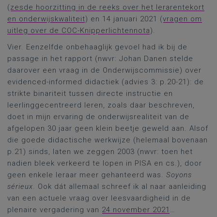
(
zesde hoorzitting in de reeks over het lerarentekort
en onderwijskwaliteit
) en 14 januari 2021 (
vragen om
uitleg over de COC-Knipperlichtennota
).
Vier. Eenzelfde onbehaaglijk gevoel had ik bij de
passage in het rapport (nwvr: Johan Danen stelde
daarover een vraag in de Onderwijscommissie) over
evidenced-informed didactiek (advies 3: p.20-21): de
strikte binariteit tussen directe instructie en
leerlinggecentreerd leren, zoals daar beschreven,
doet in mijn ervaring de onderwijsrealiteit van de
afgelopen 30 jaar geen klein beetje geweld aan. Alsof
die goede didactische werkwijze (helemaal bovenaan
p.21) sinds, laten we zeggen 2003 (nwvr: toen het
nadien bleek verkeerd te lopen in PISA en cs.), door
geen enkele leraar meer gehanteerd was.
Soyons
sérieux
. Ook dát allemaal schreef ik al naar aanleiding
van een actuele vraag over leesvaardigheid in de
plenaire vergadering van
24 november 2021
…