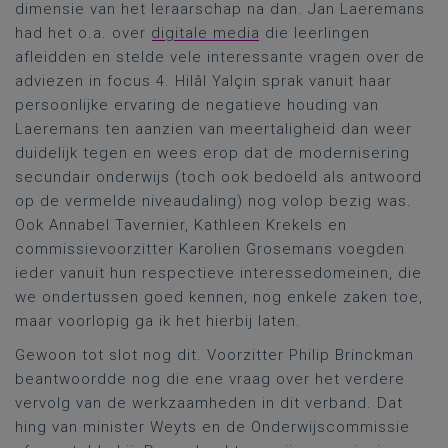
dimensie van het leraarschap na dan. Jan Laeremans
had het o.a. over
digitale media
die leerlingen
afleidden en stelde vele interessante vragen over de
adviezen in focus 4. Hilâl Yalçin sprak vanuit haar
persoonlijke ervaring de negatieve houding van
Laeremans ten aanzien van meertaligheid dan weer
duidelijk tegen en wees erop dat de modernisering
secundair onderwijs (toch ook bedoeld als antwoord
op de vermelde niveaudaling) nog volop bezig was.
Ook Annabel Tavernier, Kathleen Krekels en
commissievoorzitter Karolien Grosemans voegden
ieder vanuit hun respectieve interessedomeinen, die
we ondertussen goed kennen, nog enkele zaken toe,
maar voorlopig ga ik het hierbij laten.
Gewoon tot slot nog dit. Voorzitter Philip Brinckman
beantwoordde nog die ene vraag over het verdere
vervolg van de werkzaamheden in dit verband. Dat
hing van minister Weyts en de Onderwijscommissie