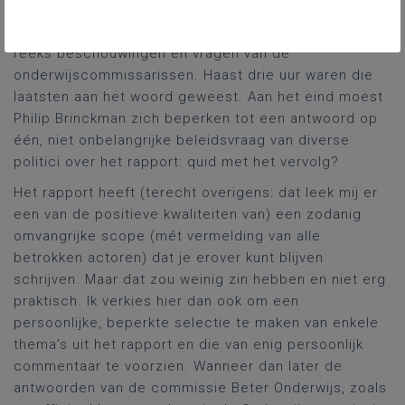
antwoorden van voorzitter Philip Brinckman en zijn
collega-commissieleden op de schier eindeloze
reeks beschouwingen en vragen van de
onderwijscommissarissen. Haast drie uur waren die
laatsten aan het woord geweest. Aan het eind moest
Philip Brinckman zich beperken tot een antwoord op
één, niet onbelangrijke beleidsvraag van diverse
politici over het rapport: quid met het vervolg?
Het rapport heeft (terecht overigens: dat leek mij er
een van de positieve kwaliteiten van) een zodanig
omvangrijke scope (mét vermelding van alle
betrokken actoren) dat je erover kunt blijven
schrijven. Maar dat zou weinig zin hebben en niet erg
praktisch. Ik verkies hier dan ook om een
persoonlijke, beperkte selectie te maken van enkele
thema’s uit het rapport en die van enig persoonlijk
commentaar te voorzien. Wanneer dan later de
antwoorden van de commissie Beter Onderwijs, zoals