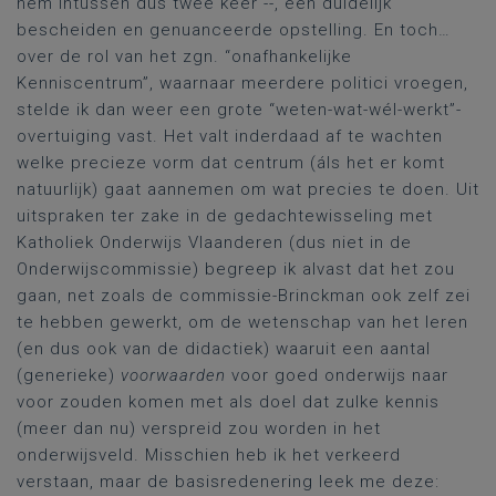
hem intussen dus twee keer --, een duidelijk
bescheiden en genuanceerde opstelling. En toch…
over de rol van het zgn. “onafhankelijke
Kenniscentrum”, waarnaar meerdere politici vroegen,
stelde ik dan weer een grote “weten-wat-wél-werkt”-
overtuiging vast. Het valt inderdaad af te wachten
welke precieze vorm dat centrum (áls het er komt
natuurlijk) gaat aannemen om wat precies te doen. Uit
uitspraken ter zake in de gedachtewisseling met
Katholiek Onderwijs Vlaanderen (dus niet in de
Onderwijscommissie) begreep ik alvast dat het zou
gaan, net zoals de commissie-Brinckman ook zelf zei
te hebben gewerkt, om de wetenschap van het leren
(en dus ook van de didactiek) waaruit een aantal
(generieke)
voorwaarden
voor goed onderwijs naar
voor zouden komen met als doel dat zulke kennis
(meer dan nu) verspreid zou worden in het
onderwijsveld. Misschien heb ik het verkeerd
verstaan, maar de basisredenering leek me deze: