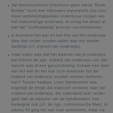
dat Kenniscentrum (ofschoon geen nieuw “Rode
Boekje” noch een Vaticaans imperatief) zou voor
meer wetenschappelijke onderbouw zorgen van
het toekomstige onderwijs; ik vroeg me alvast af
wat dat “onafhankelijk” precies zou betekenen;
in hoeverre het
wat
en het
hoe
van het onderwijs
daar dan onder zouden vallen was me minder
duidelijk (cf. vrijheid van onderwijs);
maar zeker was dat het
waarom
van je onderwijs
wel binnen de zgn. vrijheid van onderwijs viel; dat
laatste was al een geruststelling, hoewel een deel
van het
wat
én het
hoe
toch evenzeer tot die
vrijheid van onderwijs zouden moeten behoren,
niet? Tussen haakjes, Loes Vandromme was
eigenlijk de enige die expliciet verwees naar die
vrijheid van onderwijs, die inderdaad veel verder
gaat dan de kwestie van de handboeken, hoe
belangrijk ook (cf. de zgn. commissie-De Man). In
advies 42 ging het wel over autonomie, maar via