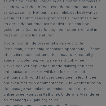
ze officieel heette, volgen in de Onderwijscommissie,
zullen we wel zien of een tweede commentaarstuk
aangewezen is. Het punt is namelijk dat heel wat van
wat in het commissierapport staat al meermaals her
en der in de parlementaire activiteiten aan bod
gekomen is (soms zelfs nog heel recent), en wel in
deze én vorige legislaturen.
Vooraf nog dit: de
presentatie
van voorzitter
Brinckman, die na enig technisch oponthoud, -- Zoom
et al. zijn mooie instrumenten, maar ook niet altijd
zonder problemen, van welke aard ook --, een
vlekkeloos verloop kende, mede dankzij een héél
enthousiaste spreker, wil ik de lezer hier niet
onthouden. Ik vond het overigens geen slecht idee
om even met mijn commentaarstuk te wachten tot na
de passage van enkele commissieleden op een
online bijeenkomst in Katholiek Onderwijs Vlaanderen
op maandag (31 januari) na de
onderwijscommissievergadering. Zoals de