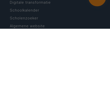
Digitale transformatie
Schoolkalender
Scholenzoeker
Algemene website
CONTACT
Wie is wie
Locaties
Algemeen contact
Helpdesk
NIEUWSBRIEF
SCHRIJF IN