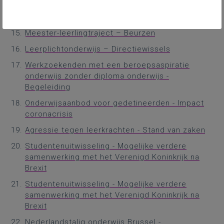
Korte, beperkte en voltijdse opdrachten
Columbusproef - Deelnames
Meester-leerlingtraject – Beurzen
Leerplichtonderwijs – Directiewissels
Werkzoekenden met een beroepsaspiratie
onderwijs zonder diploma onderwijs -
Begeleiding
Onderwijsaanbod voor gedetineerden - Impact
coronacrisis
Agressie tegen leerkrachten - Stand van zaken
Studentenuitwisseling - Mogelijke verdere
samenwerking met het Verenigd Koninkrijk na
Brexit
Studentenuitwisseling - Mogelijke verdere
samenwerking met het Verenigd Koninkrijk na
Brexit
Nederlandstalig onderwijs Brussel -