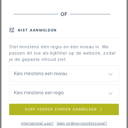
Wegwerken leerachterstand door coronacrisis -
Verdeling middelen operatie Bijsprong
Doorstroom tussen gewoon en buitengewoon
onderwijs - Gemeenschappelijke vestigingsplaats
NIET AANMELDEN
Digisprong in het lager onderwijs - Uitrol
Basisonderwijs - Niet-ingevulde lerarenuren
Stel minstens één regio en één niveau in. We
passen dit toe als kijkfilter op de website, zodat
Secundair onderwijs - Niet-ingevulde lerarenuren
je de gepaste inhoud ziet.
Opleiding kunst en creatie (muziek) in het voltijds
kunstsecundair onderwijs - Leerlingen
Kies minstens een niveau
Opleiding Nederlands als tweede taal (NT2) -
Limburg
Kies minstens een regio
Onderwijspersoneel - Fietsvergoeding
Onderwijspersoneel - Heirkracht
SURF VERDER ZONDER AANMELDEN
Onderwijspersoneel – Lerarenkaart
Leerkrachten basis- en secundair onderwijs -
International user?
Geen onderwijsprofessional?