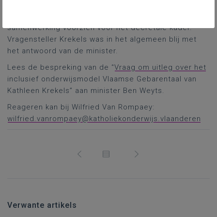
cognitief sterke leerlingen hier niet gebruikt kon
worden. Met Welzijn was niet in een concrete
samenwerking voorzien voor het decretale kader.
Vragensteller Krekels was in het algemeen blij met
het antwoord van de minister.
Lees de bespreking van de “
Vraag om uitleg over het
inclusief onderwijsmodel Vlaamse Gebarentaal van
Kathleen Krekels” aan minister Ben Weyts.
Reageren kan bij Wilfried Van Rompaey:
wilfried.vanrompaey@katholiekonderwijs.vlaanderen
Verwante artikels