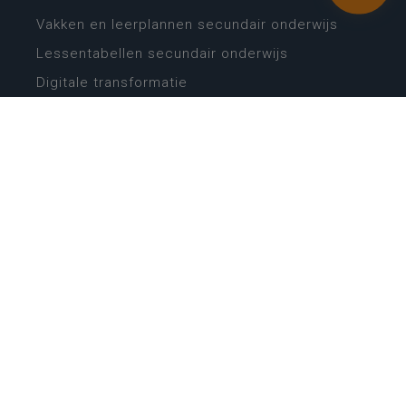
Vakken en leerplannen secundair onderwijs
Lessentabellen secundair onderwijs
Digitale transformatie
Schoolkalender
Scholenzoeker
Algemene website
CONTACT
Wie is wie
Locaties
Algemeen contact
Helpdesk