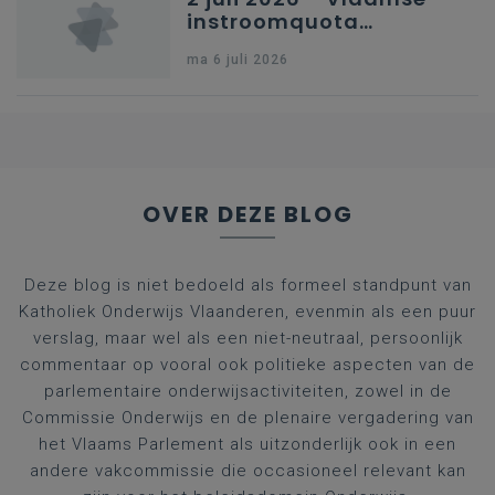
instroomquota
geneeskunde v.
ma 6 juli 2026
federale RIZIV-
nummers voor
afgestudeerde artsen
OVER DEZE BLOG
Deze blog is niet bedoeld als formeel standpunt van
Katholiek Onderwijs Vlaanderen, evenmin als een puur
verslag, maar wel als een niet-neutraal, persoonlijk
commentaar op vooral ook politieke aspecten van de
parlementaire onderwijsactiviteiten, zowel in de
Commissie Onderwijs en de plenaire vergadering van
het Vlaams Parlement als uitzonderlijk ook in een
andere vakcommissie die occasioneel relevant kan