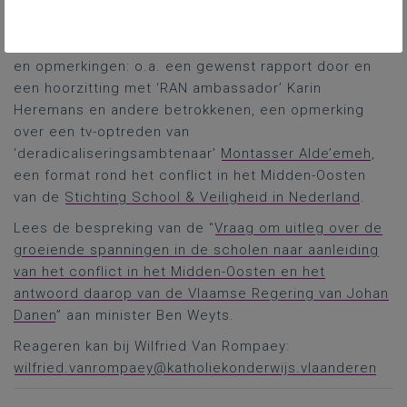
Vragensteller Danen en interveniënten Jan
Laeremans, Hilâl Yalçin en Kathleen Krekels gingen
nog wat door op het thema met diverse voorstellen
en opmerkingen: o.a. een gewenst rapport door en
een hoorzitting met ‘RAN ambassador’ Karin
Heremans en andere betrokkenen, een opmerking
over een tv-optreden van
‘deradicaliseringsambtenaar’
Montasser Alde’emeh
,
een format rond het conflict in het Midden-Oosten
van de
Stichting School & Veiligheid in Nederland
.
Lees de bespreking van de “
Vraag om uitleg over de
groeiende spanningen in de scholen naar aanleiding
van het conflict in het Midden-Oosten en het
antwoord daarop van de Vlaamse Regering van Johan
Danen
” aan minister Ben Weyts.
Reageren kan bij Wilfried Van Rompaey:
wilfried.vanrompaey@katholiekonderwijs.vlaanderen