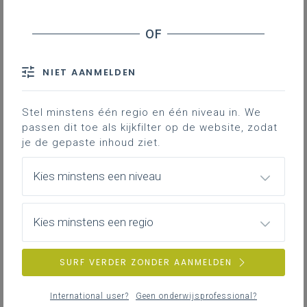
Weyts zag als ondersteuning voor de scholen.
De minister plaatste om te beginnen het specifieke
thema in een ruimere context. Bij diverse problemen
is onze verontwaardiging inderdaad vaak selectief en
NIET AANMELDEN
het is zeker goed om dat te beseffen, maar wat nu in
Gaza en ruimere omgeving gebeurd is en nog aan het
Stel minstens één regio en één niveau in. We
gebeuren is, lijkt mij toch ook heel specifieke
kennis
passen dit toe als kijkfilter op de website, zodat
te vereisen. Hoe dan ook, de minister overliep
je de gepaste inhoud ziet.
diverse, bestaande
ondersteuningsmanieren
via het
departement Onderwijs en via meerdere andere
Kies minstens een niveau
organisaties (bv. Bijzonder Comité
Herinneringseducatie (BCH) van Kazerne Dossin, het
project CONNECT
en het Vlaams Kenniscentrum
Kies minstens een regio
Mediawijsheid). CLB’s en de onderwijsverstrekkers
hebben allemaal
referentiepersonen radicalisering
SURF VERDER ZONDER AANMELDEN
aangesteld. Vanuit eerdere vragen over polarisering
en radicalisering klonken al die initiatieven bekend.
International user?
Geen onderwijsprofessional?