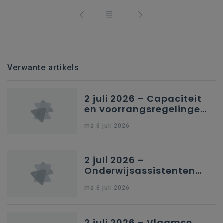
Verwante artikels
2 juli 2026 – Capaciteit
en voorrangsregelingen
in Nederlandstalig
ma 6 juli 2026
secundair onderwijs in
Brussel
2 juli 2026 –
Onderwijsassistenten
en omkadering in
ma 6 juli 2026
kleuteronderwijs
2 juli 2026 – Vlaamse