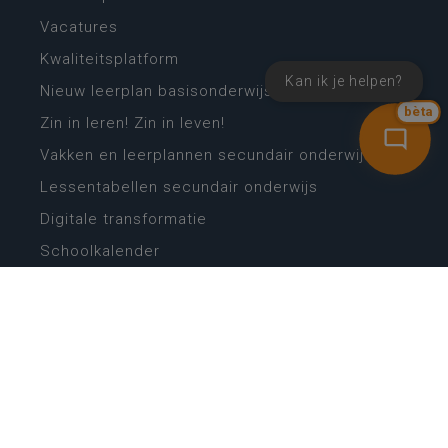
Vacatures
Kwaliteitsplatform
Kan ik je helpen?
Nieuw leerplan basisonderwijs
bèta
Zin in leren! Zin in leven!
Vakken en leerplannen secundair onderwijs
Lessentabellen secundair onderwijs
Digitale transformatie
Schoolkalender
Scholenzoeker
Algemene website
CONTACT
Wie is wie