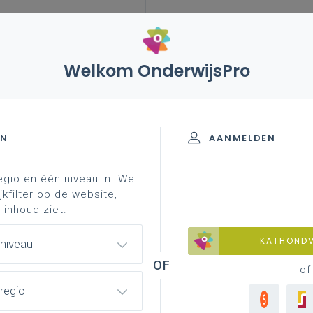
Welkom OnderwijsPro
 uitblijven van maatregelen voor naric-vlaanderen
EN
AANMELDEN
egio en één niveau in. We
 van maatregelen voor NARIC-
jkfilter op de website,
 inhoud ziet.
KATHOND
 niveau
of
ssaris Stephanie D’Hose, die overigens wel heel
regio
n hadden de voorstellen ter zake van minister Demir