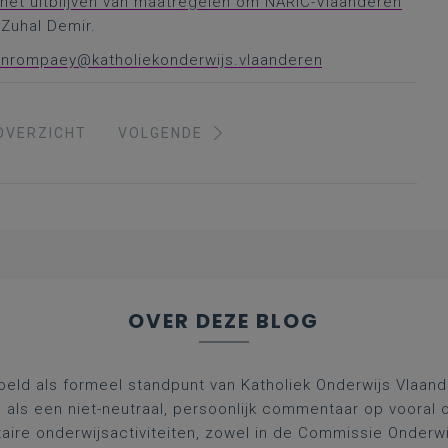
 het uitblijven van maatregelen om NARIC-Vlaanderen
 Zuhal Demir.
vanrompaey@katholiekonderwijs.vlaanderen
OVERZICHT
VOLGENDE
OVER DEZE BLOG
oeld als formeel standpunt van Katholiek Onderwijs Vlaan
l als een niet-neutraal, persoonlijk commentaar op vooral 
aire onderwijsactiviteiten, zowel in de Commissie Onderwi