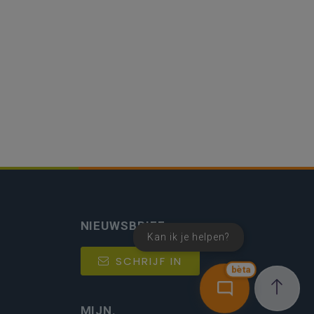
NIEUWSBRIEF
Kan ik je helpen?
SCHRIJF IN
bèta
MIJN.