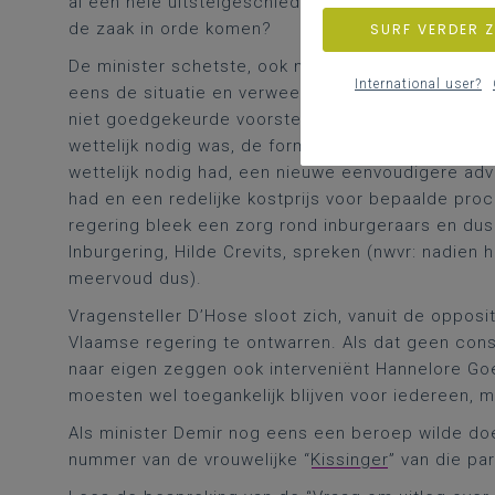
al een hele uitstelgeschiedenis doorgemaakt bin
de zaak in orde komen?
SURF VERDER 
De minister schetste, ook met enkele cijfers over
International user?
eens de situatie en verwees opnieuw naar de al 
niet goedgekeurde voorstellen: de specifieke ge
wettelijk nodig was, de formele erkenning van het
wettelijk nodig had, een nieuwe eenvoudigere ad
had en een redelijke kostprijs voor bepaalde proc
regering bleek een zorg rond inburgeraars en dus
Inburgering, Hilde Crevits, spreken (nwvr: nadien 
meervoud dus).
Vragensteller D’Hose sloot zich, vanuit de opposi
Vlaamse regering te ontwarren. Als dat geen cons
naar eigen zeggen ook interveniënt Hannelore G
moesten wel toegankelijk blijven voor iedereen, m
Als minister Demir nog eens een beroep wilde d
nummer van de vrouwelijke “
Kissinger
” van die par