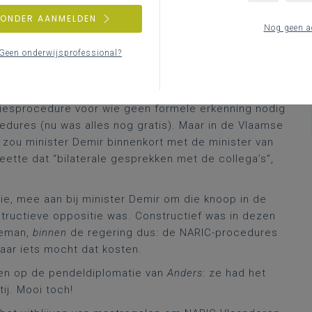
nen de Vlaamse regering. Hoe zat dat en wanneer zou
ZONDER AANMELDEN
Nog geen a
 de drastische stijging van aanvragen bij NARIC, nog
Geen onderwijsprofessional?
bestaande precedentenbank. Ze overliep dan haar nog
lijkwaardigheidsprocedure voorbehouden voor wie dat
 niveau van een buitenlandse opleiding voor wie die
viesprocedure voor wie geen formele erkenning nodig
edures (nu was alles nog gratis). Maar in de Vlaamse
 zou minister Demir binnenkort met de minister van
heette dat “bilaterale gesprekken met de collega’s”,
tie, mee aan bij minister Demir om die knoop in de
tructieve oppositie was. Constructief was in dezen
oeman,
binnen
de regering dus: de NARIC-procedures
aar iets mocht dat kosten.
oen op de pendeldiplomatie van
Anders
: ze had het
tij. Mooi toch!