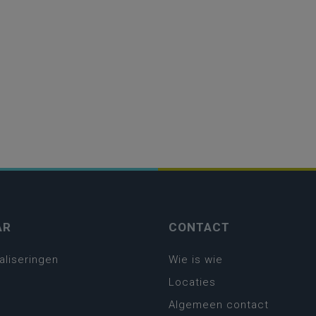
AR
CONTACT
aliseringen
Wie is wie
Locaties
Algemeen contact