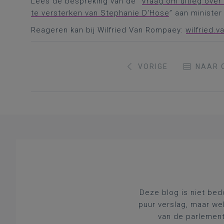
Lees de bespreking van de “
Vraag om uitleg over
te versterken van Stephanie D'Hose
” aan minister
Reageren kan bij Wilfried Van Rompaey:
wilfried.
VORIGE
NAAR 
Deze blog is niet bed
puur verslag, maar we
van de parlement