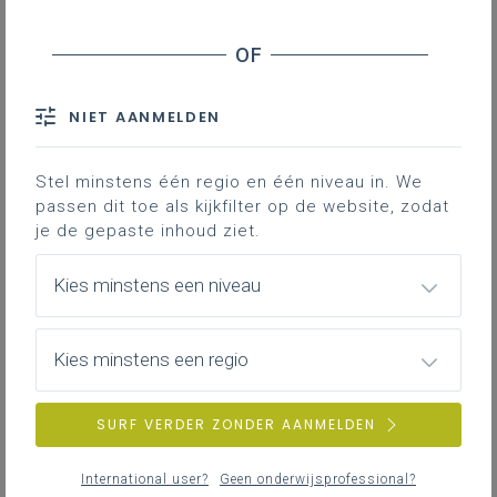
Voor dit stukje deed ik even een controle van mijn
archief en ik vond, zoals ik overigens al vermoedde,
een niet onaardige
lijst van parlementaire activiteiten
NIET AANMELDEN
over het thema van deze hoorzitting. Die was het
resultaat van nog bijkomende, recentere berichten
Stel minstens één regio en één niveau in. We
over grensoverschrijdend gedrag in het hoger
passen dit toe als kijkfilter op de website, zodat
onderwijs. Een zaak van verdere opvolging dus.
je de gepaste inhoud ziet.
Logisch. Maar ik hoop nu wel dat diverse
aanbevelingen en voorstellen ter zake ook concrete
Kies minstens een niveau
uitvoering gaan krijgen zodat er voorts ook nóg meer
ten goede verandert in dit verband.
Het Nieuwsblad
vatte de hoorzitting trouwens goed samen. Er zijn
Kies minstens een regio
belangrijke dingen gezegd. Tijd voor verdere
concrete actie nu.
SURF VERDER ZONDER AANMELDEN
Eén van die belangrijke dingen wil ik hier vooraf al
vermelden. Ere wie ere toekomt: het was Gwendolyn
International user?
Geen onderwijsprofessional?
Rutten die zei (ik parafraseer) dat 100 procent