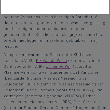
veiligheid (lees: absolute stuurbaarheid of
maakbaarheid door de overheid of andere) niet
bestond (zoals ook niet in haar eigen Aarschot) én
dat er al veel ten goede veranderd was in vergelijking
met haar eigen studententijd enkele decennia
geleden. Rector Sels liet die belangrijke nuance heel
terecht niet liggen en maakte er gebruik van in zijn
reactie.
De sprekers waren: Luc Sels (rector KU Leuven,
secretaris VLIR),
Rik Van de Walle
(rector Universiteit
Gent, voorzitter VLIR),
Julien De Wit
, (voorzitter
Vlaamse Vereniging van Studenten), Jef Vandorpe
(bestuurder Inclusie, Vlaamse Vereniging van
Studenten), Julie Vlaeminck (Vlaamse Vereniging van
Studenten), Koen Goethals (voorzitter VLHORA),
Eric
Vermeylen
(secretaris-generaal VLHORA), Esther
Holleman (beleidsadviseur VLHORA), Gert Christens
(directeur Student Service Center HP Hogeschool) en