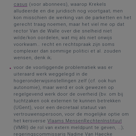
casus
(voor abonnees), waarop Krekels
alludeerde en die juridisch nog voortgaat; men
kon misschien de werking van de parketten en het
gerecht traag noemen, maar het viel me op dat
rector Van de Walle over die snelheid niet
wilde/kon oordelen, wat mij als niet onwijs
voorkwam… recht en rechtspraak zijn soms
complexer dan sommige politici et al. zouden
wensen, denk ik;
voor de voorliggende problematiek was er
uiteraard werk weggelegd in de
hogeronderwijsinstellingen zelf (cf. ook hun
autonomie), maar werd er ook gewezen op
regelgevend werk door de overheid (bv. om bij
tuchtzaken ook externen te kunnen betrekken
(UGent), voor een decretaal statuut van
vertrouwenspersoon, voor de mogelijke optie om
het kersverse
Vlaams MensenRechtenInstituut
(VMRI) de rol van extern meldpunt te geven, …);
regeringscommissaris Nadine Van Haecke