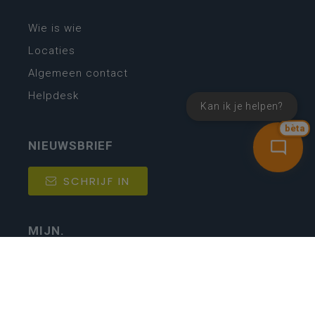
Wie is wie
Locaties
Algemeen contact
Helpdesk
Kan ik je helpen?
bèta
NIEUWSBRIEF
SCHRIJF IN
MIJN.
Beheer
Kijkfilter