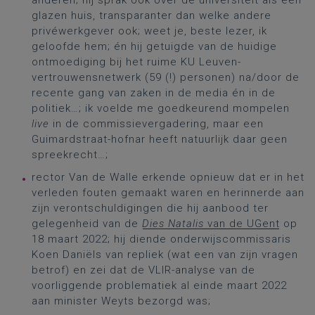
anderen; hij sprak ook over de universiteit als een
glazen huis, transparanter dan welke andere
privéwerkgever ook; weet je, beste lezer, ik
geloofde hem; én hij getuigde van de huidige
ontmoediging bij het ruime KU Leuven-
vertrouwensnetwerk (59 (!) personen) na/door de
recente gang van zaken in de media én in de
politiek…; ik voelde me goedkeurend mompelen
live
in de commissievergadering, maar een
Guimardstraat-hofnar heeft natuurlijk daar geen
spreekrecht…;
rector Van de Walle erkende opnieuw dat er in het
verleden fouten gemaakt waren en herinnerde aan
zijn verontschuldigingen die hij aanbood ter
gelegenheid van de
Dies Natalis
van de UGent
op
18 maart 2022; hij diende onderwijscommissaris
Koen Daniëls van repliek (wat een van zijn vragen
betrof) en zei dat de VLIR-analyse van de
voorliggende problematiek al einde maart 2022
aan minister Weyts bezorgd was;