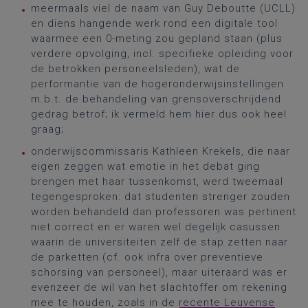
meermaals viel de naam van Guy Deboutte (UCLL)
en diens hangende werk rond een digitale tool
waarmee een 0-meting zou gepland staan (plus
verdere opvolging, incl. specifieke opleiding voor
de betrokken personeelsleden), wat de
performantie van de hogeronderwijsinstellingen
m.b.t. de behandeling van grensoverschrijdend
gedrag betrof; ik vermeld hem hier dus ook heel
graag;
onderwijscommissaris Kathleen Krekels, die naar
eigen zeggen wat emotie in het debat ging
brengen met haar tussenkomst, werd tweemaal
tegengesproken: dat studenten strenger zouden
worden behandeld dan professoren was pertinent
niet correct en er waren wel degelijk casussen
waarin de universiteiten zelf de stap zetten naar
de parketten (cf. ook infra over preventieve
schorsing van personeel), maar uiteraard was er
evenzeer de wil van het slachtoffer om rekening
mee te houden, zoals in de
recente Leuvense