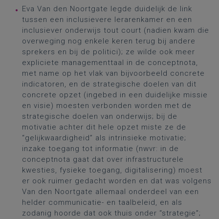
Eva Van den Noortgate legde duidelijk de link
tussen een inclusievere lerarenkamer en een
inclusiever onderwijs tout court (nadien kwam die
overweging nog enkele keren terug bij andere
sprekers en bij de politici); ze wilde ook meer
expliciete managementtaal in de conceptnota,
met name op het vlak van bijvoorbeeld concrete
indicatoren, en de strategische doelen van dit
concrete opzet (ingebed in een duidelijke missie
en visie) moesten verbonden worden met de
strategische doelen van onderwijs; bij de
motivatie achter dit hele opzet miste ze de
“gelijkwaardigheid” als intrinsieke motivatie;
inzake toegang tot informatie (nwvr: in de
conceptnota gaat dat over infrastructurele
kwesties, fysieke toegang, digitalisering) moest
er ook ruimer gedacht worden en dat was volgens
Van den Noortgate allemaal onderdeel van een
helder communicatie- en taalbeleid, en als
zodanig hoorde dat ook thuis onder “strategie”;