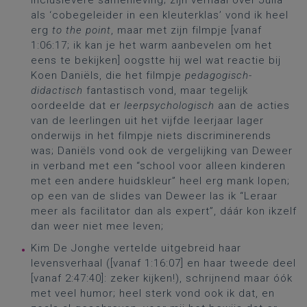
inclusievere samenleving; zijn verhaal over Julia
als ‘cobegeleider in een kleuterklas’ vond ik heel
erg
to the point
, maar met zijn filmpje [vanaf
1:06:17; ik kan je het warm aanbevelen om het
eens te bekijken] oogstte hij wel wat reactie bij
Koen Daniëls, die het filmpje
pedagogisch-
didactisch
fantastisch vond, maar tegelijk
oordeelde dat er
leerpsychologisch
aan de acties
van de leerlingen uit het vijfde leerjaar lager
onderwijs in het filmpje niets discriminerends
was; Daniëls vond ook de vergelijking van Deweer
in verband met een “school voor alleen kinderen
met een andere huidskleur” heel erg mank lopen;
op een van de slides van Deweer las ik “Leraar
meer als facilitator dan als expert”, dáár kon ikzelf
dan weer niet mee leven;
Kim De Jonghe vertelde uitgebreid haar
levensverhaal ([vanaf 1:16:07] en haar tweede deel
[vanaf 2:47:40]: zeker kijken!), schrijnend maar óók
met veel humor; heel sterk vond ook ik dat, en