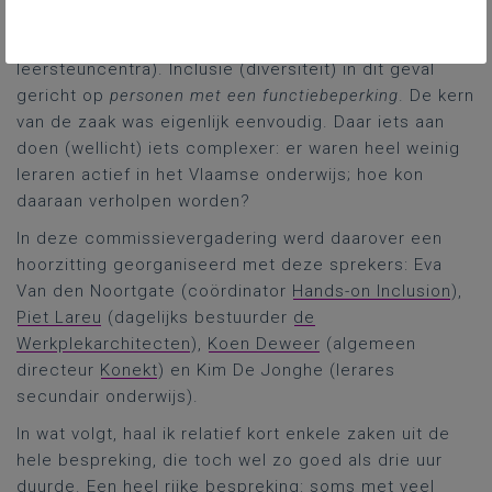
Vandromme
de zaak ook tot de huidige
ondersteuningsnetwerken (dus ook de toekomstige
leersteuncentra). Inclusie (diversiteit) in dit geval
gericht op
personen met een functiebeperking
. De kern
van de zaak was eigenlijk eenvoudig. Daar iets aan
doen (wellicht) iets complexer: er waren heel weinig
leraren actief in het Vlaamse onderwijs; hoe kon
daaraan verholpen worden?
In deze commissievergadering werd daarover een
hoorzitting georganiseerd met deze sprekers: Eva
Van den Noortgate (coördinator
Hands-on Inclusion
),
Piet Lareu
(dagelijks bestuurder
de
Werkplekarchitecten
),
Koen Deweer
(algemeen
directeur
Konekt
) en Kim De Jonghe (lerares
secundair onderwijs).
In wat volgt, haal ik relatief kort enkele zaken uit de
hele bespreking, die toch wel zo goed als drie uur
duurde. Een heel rijke bespreking: soms met veel