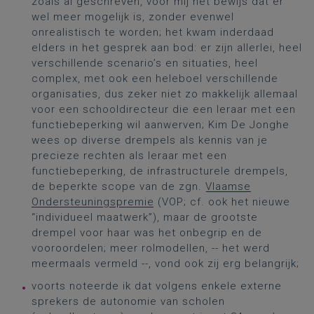
zoals al geschreven, voor mij het bewijs dat er
wel meer mogelijk is, zonder evenwel
onrealistisch te worden; het kwam inderdaad
elders in het gesprek aan bod: er zijn allerlei, heel
verschillende scenario’s en situaties, heel
complex, met ook een heleboel verschillende
organisaties, dus zeker niet zo makkelijk allemaal
voor een schooldirecteur die een leraar met een
functiebeperking wil aanwerven; Kim De Jonghe
wees op diverse drempels als kennis van je
precieze rechten als leraar met een
functiebeperking, de infrastructurele drempels,
de beperkte scope van de zgn.
Vlaamse
Ondersteuningspremie
(VOP; cf. ook het nieuwe
“individueel maatwerk”), maar de grootste
drempel voor haar was het onbegrip en de
vooroordelen; meer rolmodellen, -- het werd
meermaals vermeld --, vond ook zij erg belangrijk;
voorts noteerde ik dat volgens enkele externe
sprekers de autonomie van scholen