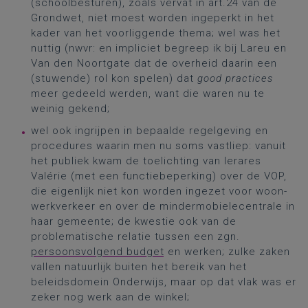
(schoolbesturen), zoals vervat in art.24 van de
Grondwet, niet moest worden ingeperkt in het
kader van het voorliggende thema; wel was het
nuttig (nwvr: en impliciet begreep ik bij Lareu en
Van den Noortgate dat de overheid daarin een
(stuwende) rol kon spelen) dat
good practices
meer gedeeld werden, want die waren nu te
weinig gekend;
wel ook ingrijpen in bepaalde regelgeving en
procedures waarin men nu soms vastliep: vanuit
het publiek kwam de toelichting van lerares
Valérie (met een functiebeperking) over de VOP,
die eigenlijk niet kon worden ingezet voor woon-
werkverkeer en over de mindermobielecentrale in
haar gemeente; de kwestie ook van de
problematische relatie tussen een zgn.
persoonsvolgend budget
en werken; zulke zaken
vallen natuurlijk buiten het bereik van het
beleidsdomein Onderwijs, maar op dat vlak was er
zeker nog werk aan de winkel;