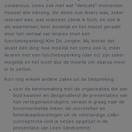
consensus, soms ook met wat “delicate” momenten.
Hoewel alle inbreng, die deels ook divers was, zeker
relevant was, was iedereen (denk ik toch, en ook ik
als waarnemer) heel duidelijk en het meest geraakt
door het verhaal van lerares (met een
functiebeperking) Kim De Jonghe. Mij leerde dat
alvast één ding: hoe moeilijk het soms ook is, méér
leraren met een functiebeperking (dan nu) zijn zeker
mogelijk en het loont dus de moeite om daarop meer
in te zetten.
Kort nog enkele andere zaken uit de bespreking:
voor de kennismaking met de organisaties die aan
bod kwamen en desgevallend de presentaties van
hun vertegenwoordigers, verwijs ik graag naar de
bovenvermelde linken; de voorstellen en
beleidsaanbevelingen uit de omstandige cd&v-
conceptnota vind je netjes opgelijst in de
presentatie van Loes Vandromme;