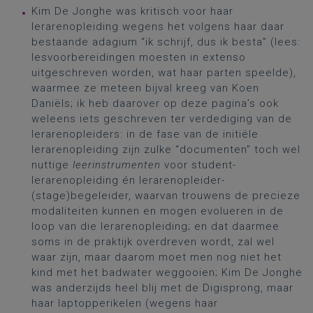
Kim De Jonghe was kritisch voor haar
lerarenopleiding wegens het volgens haar daar
bestaande adagium “ik schrijf, dus ik besta” (lees:
lesvoorbereidingen moesten in extenso
uitgeschreven worden, wat haar parten speelde),
waarmee ze meteen bijval kreeg van Koen
Daniëls; ik heb daarover op deze pagina’s ook
weleens iets geschreven ter verdediging van de
lerarenopleiders: in de fase van de initiële
lerarenopleiding zijn zulke “documenten” toch wel
nuttige
leerinstrumenten
voor student-
lerarenopleiding én lerarenopleider-
(stage)begeleider, waarvan trouwens de precieze
modaliteiten kunnen en mogen evolueren in de
loop van die lerarenopleiding; en dat daarmee
soms in de praktijk overdreven wordt, zal wel
waar zijn, maar daarom moet men nog niet het
kind met het badwater weggooien; Kim De Jonghe
was anderzijds heel blij met de Digisprong, maar
haar laptopperikelen (wegens haar