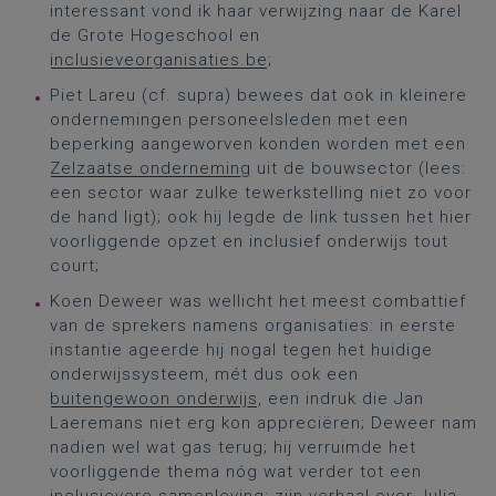
interessant vond ik haar verwijzing naar de Karel
de Grote Hogeschool en
inclusieveorganisaties.be
;
Piet Lareu (cf. supra) bewees dat ook in kleinere
ondernemingen personeelsleden met een
beperking aangeworven konden worden met een
Zelzaatse onderneming
uit de bouwsector (lees:
een sector waar zulke tewerkstelling niet zo voor
de hand ligt); ook hij legde de link tussen het hier
voorliggende opzet en inclusief onderwijs tout
court;
Koen Deweer was wellicht het meest combattief
van de sprekers namens organisaties: in eerste
instantie ageerde hij nogal tegen het huidige
onderwijssysteem, mét dus ook een
buitengewoon onderwijs
, een indruk die Jan
Laeremans niet erg kon appreciëren; Deweer nam
nadien wel wat gas terug; hij verruimde het
voorliggende thema nóg wat verder tot een