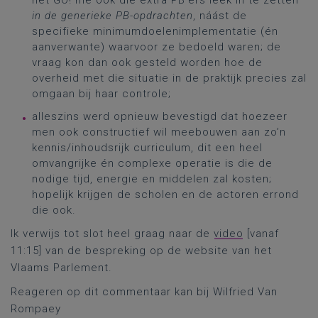
het GO! me ook die extra PB’ers leek in te zetten
in de generieke PB-opdrachten
, náást de
specifieke minimumdoelenimplementatie (én
aanverwante) waarvoor ze bedoeld waren; de
vraag kon dan ook gesteld worden hoe de
overheid met die situatie in de praktijk precies zal
omgaan bij haar controle;
alleszins werd opnieuw bevestigd dat hoezeer
men ook constructief wil meebouwen aan zo’n
kennis/inhoudsrijk curriculum, dit een heel
omvangrijke én complexe operatie is die de
nodige tijd, energie en middelen zal kosten;
hopelijk krijgen de scholen en de actoren errond
die ook.
Ik verwijs tot slot heel graag naar de
video
[vanaf
11:15] van de bespreking op de website van het
Vlaams Parlement.
Reageren op dit commentaar kan bij Wilfried Van
Rompaey