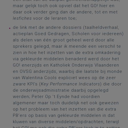
maar gelijk toch ook opviel dat het GO! hier en
daar ook verder ging dan de andere, tot en met
lesfiches
voor de leraren toe;
de link met de andere dossiers (taalheldverhaal,
actieplan Goed Gedragen, Scholen voor iedereen)
als delen van één groot geheel werd door alle
sprekers gelegd, maar ik meende een verschil te
zien in hoe het inzetten van de extra omkadering
via gekleurde middelen benaderd werd door het
GO! enerzijds en Katholiek Onderwijs Vlaanderen
en OVSG anderzijds, waarbij die laatste bij monde
van Walentina Cools expliciet wees op de zeer
zware KPI’s (
Key Performance Indicators
) die door
de onderwijsadministratie daarbij opgelegd
werden; Peter Op ’t Eynde had voordien
algemener maar toch duidelijk net ook gewezen
op het probleem van het inzetten van die extra
PB’ers op basis van gekleurde middelen in dat
kluwen van diverse middelen/opdrachten, terwijl