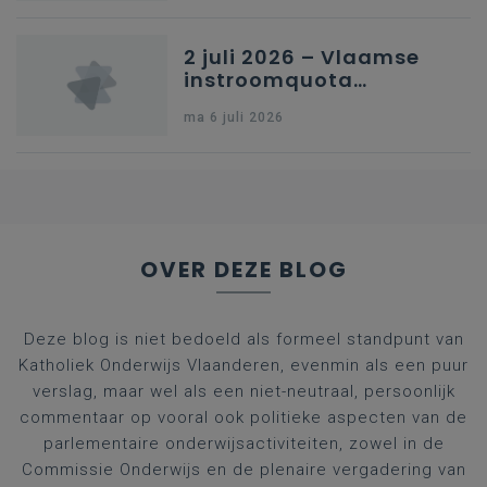
2 juli 2026 – Vlaamse
instroomquota
geneeskunde v.
ma 6 juli 2026
federale RIZIV-
nummers voor
afgestudeerde artsen
OVER DEZE BLOG
Deze blog is niet bedoeld als formeel standpunt van
Katholiek Onderwijs Vlaanderen, evenmin als een puur
verslag, maar wel als een niet-neutraal, persoonlijk
commentaar op vooral ook politieke aspecten van de
parlementaire onderwijsactiviteiten, zowel in de
Commissie Onderwijs en de plenaire vergadering van