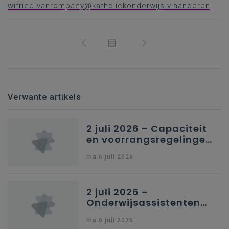
wifried.vanrompaey@katholiekonderwijs.vlaanderen
.
Verwante artikels
2 juli 2026 – Capaciteit
en voorrangsregelingen
in Nederlandstalig
ma 6 juli 2026
secundair onderwijs in
Brussel
2 juli 2026 –
Onderwijsassistenten
en omkadering in
ma 6 juli 2026
kleuteronderwijs