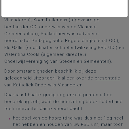
Onderwijs Vlaanderen), Birja Steeno (projectleider
Kennisrijk Curriculum, Katholiek Onderwijs
Vlaanderen), Koen Pelleriaux (afgevaardigd
bestuurder GO! onderwijs van de Vlaamse
Gemeenschap), Saskia Lieveyns (adviseur-
coördinator Pedagogische Begeleidingsdienst GO!),
Els Gallin (coördinator schoolontwikkeling PBD GO!) en
Walentina Cools (algemeen directeur
Onderwijsvereniging van Steden en Gemeenten).
Door omstandigheden beschik ik bij deze
gelegenheid uitzonderlijk alleen over de
presentatie
van Katholiek Onderwijs Vlaanderen.
Daarnaast haal ik graag nog enkele punten uit de
bespreking zelf, want de hoorzitting bleek naderhand
toch relevanter dan ik vooraf dacht:
het doel van de hoorzitting was dus niet “leg heel
het hebben en houden van uw PBD uit”, maar toch