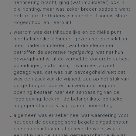
herinnering bracht, ging (wat implicieter) ook in
die richting, maar was zeker breder bedoeld want
betrok ook de Onderwijsinspectie, Thomas More
Hogeschool en Leerpunt;
waarom was dat inhoudelijke en politieke punt
hier belangrijker? Simpel, gezien het publiek hier,
lees: parlementsleden, want die elementen
betroffen de
decretale regelgeving
, wat net hun
bevoegdheid is; al de vermelde, concrete acties,
opleidingen, materialen, … waarover zoveel
gezegd was, dat was hun bevoegdheid
niet
; dat
was een zaak van de vrijheid; zou op het stuk van
de gedoogperiode en aanverwante nog een
opening bestaan naar een aanpassing van de
regelgeving, leek mij de belangrijkste politieke,
nog openstaande vraag van de hoorzitting;
algemeen was er zeker heel wat waardering voor
het door de pedagogische begeleidingsdiensten
en scholen intussen al geleverde werk, waarbij
een stuk van de aanpak gemeenschappelijk was,