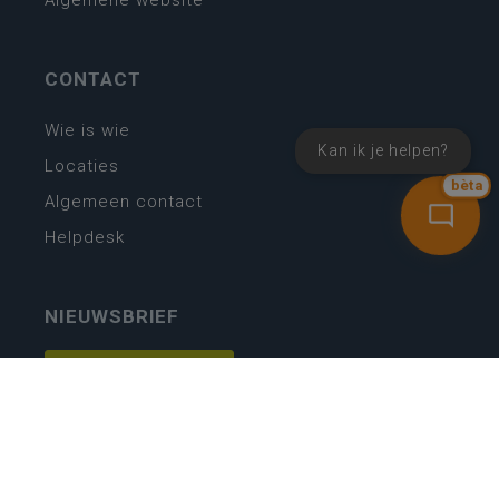
Algemene website
CONTACT
Wie is wie
Kan ik je helpen?
Locaties
bèta
Algemeen contact
Helpdesk
NIEUWSBRIEF
SCHRIJF IN
MIJN.