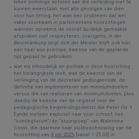
leken sommige actoren aan die verleiding niet te
kunnen weerstaan, met alle gevolgen van dien
voor hun timing; het was een probleem dat wel
vaker voorkwam in parlementaire hoorzittingen
wanneer sprekers de vooraf duidelijk gemaakte
afspraken niet respecteren; overigens,
in der
Beschränkung zeigt sich der Meister
blijft ook hier
een heel wijs principe, kwestie van de geplande
tijd gepast te gebruiken;
wat mij inhoudelijk en politiek in deze hoorzitting
het belangrijkste leek, was de kwestie van de
verlenging van de decretale
gedoogperiode
, de
definitie van
implementeren
van minimumdoelen
versus die van
realiseren
van minimumdoelen, plus
daarbij de kwestie van de regierol voor de
pedagogische begeleidingsdienst die Peter Op ’t
Eynde meteen expliciet naar voor schoof; het
“overlegforum”/de “stuurgroep” van Walentina
Cools, die daarmee haar slotbeschouwing van de
hoorzitting van
3 juli 2025
[vanaf 1:25:02] in