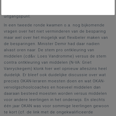
sparen. Hoewel men uiteraard liever niet bespaart,
leken de maatregelen mij wel te sporen met dat
uitgangspunt.
In een tweede ronde kwamen o.a. nog bijkomende
vragen over het niet verminderen van de besparing
maar wel over het mogelijk wat flexibeler maken van
de besparingen. Minister Demir had daar nadien
alvast oren naar. De stem pro ontkleuring van
middelen (cd&v: Loes Vandromme) versus de stem
contra ontkleuring van middelen (N-VA: Griet
Vanryckegem) klonk hier wel opnieuw alleszins heel
duidelijk. Er bleef ook duidelijke discussie over wat
precies OKAN-leraren moesten doen en wat OKAN-
vervolgschoolcoaches en hoeveel middelen dan
daaraan besteed moesten worden versus middelen
voor andere leerlingen in het onderwijs. En slechts
één jaar OKAN was voor sommige leerlingen gewoon
te kort (cf. de link met de ongekwalificeerde