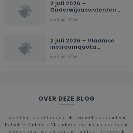
2 juli 2026 –
Onderwijsassistenten
en omkadering in
ma 6 juli 2026
kleuteronderwijs
2 juli 2026 – Vlaamse
instroomquota
geneeskunde v.
ma 6 juli 2026
federale RIZIV-
nummers voor
afgestudeerde artsen
OVER DEZE BLOG
Deze blog is niet bedoeld als formeel standpunt van
Katholiek Onderwijs Vlaanderen, evenmin als een puur
verslag, maar wel als een niet-neutraal, persoonlijk