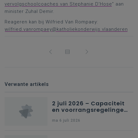
vervolgschoolcoaches van Stephanie D'Hose
” aan
minister Zuhal Demir.
Reageren kan bij Wilfried Van Rompaey:
wilfried.vanrompaey@katholiekonderwijs.vlaanderen
Verwante artikels
2 juli 2026 – Capaciteit
en voorrangsregelingen
in Nederlandstalig
ma 6 juli 2026
secundair onderwijs in
Brussel