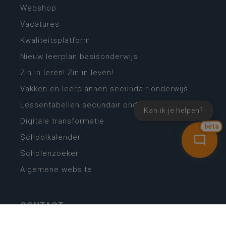
Webshop
Vacatures
Kwaliteitsplatform
Nieuw leerplan basisonderwijs
Zin in leren! Zin in leven!
Vakken en leerplannen secundair onderwijs
Lessentabellen secundair onderwijs
Kan ik je helpen?
Digitale transformatie
bèta
Schoolkalender
Scholenzoeker
Algemene website
CONTACT