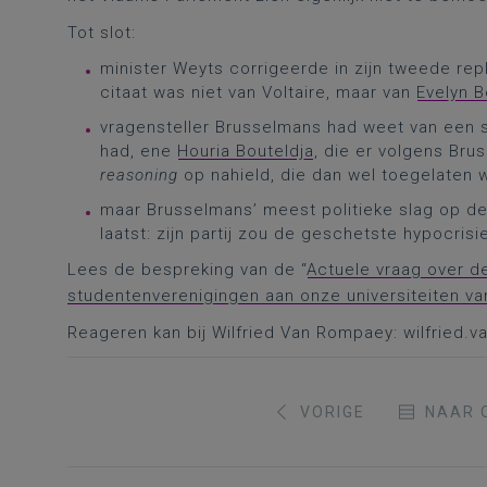
Tot slot:
minister Weyts corrigeerde in zijn tweede rep
citaat was niet van Voltaire, maar van
Evelyn B
vragensteller Brusselmans had weet van een sp
had, ene
Houria Bouteldja
, die er volgens Bru
reasoning
op nahield, die dan wel toegelaten w
maar Brusselmans’ meest politieke slag op de t
laatst: zijn partij zou de geschetste hypocrisie
Lees de bespreking van de “
Actuele vraag over d
studentenverenigingen aan onze universiteiten va
Reageren kan bij Wilfried Van Rompaey: wilfried
VORIGE
NAAR 