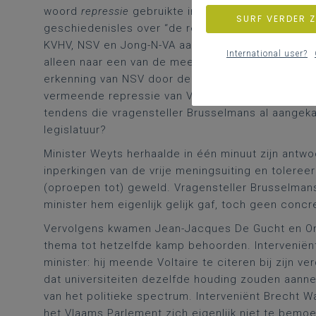
woord
repressie
gebruikte in de titel van zijn vra
SURF VERDER 
geschiedenisles over “de repressie”, maar wel over
KVHV, NSV en Jong-N-VA aan de universiteiten van G
International user?
alleen naar een van de meest recente casussen u
erkenning van NSV door de
Leuvense studentenk
vermeende repressie van Vlaamsgezinde, rechtse 
tendens die vragensteller Brusselmans al aangeka
legislatuur?
Minister Weyts herhaalde in één minuut zijn ant
inperkingen van de vrije meningsuiting en tolere
(oproepen tot) geweld. Vragensteller Brusselmans
minister hem eigenlijk gelijk gaf, toch geen conc
Vervolgens kwamen Jean-Jacques De Gucht en Onn
thema tot hetzelfde kamp behoorden. Interveniënt 
minister: hij meende Voltaire te citeren bij zijn v
dat universiteiten dezelfde houding zouden aanne
van het politieke spectrum. Interveniënt Brecht Wa
het Vlaams Parlement zich eigenlijk niet te bemo