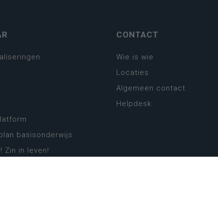
AR
CONTACT
aliseringen
Wie is wie
Locaties
Algemeen contact
Helpdesk
platform
plan basisonderwijs
! Zin in leven!
leerplannen secundair
llen secundair onderwijs
ansformatie