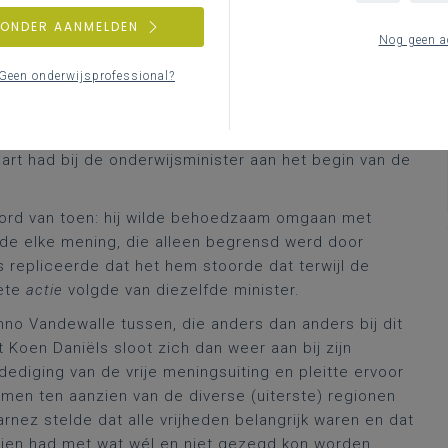
ag. Hij begon zijn betoog weliswaar niet met een
ZONDER AANMELDEN
 enkele feitelijke ervaringen van organisaties als
Nog geen a
ent, Leuven en Brussel. Ter illustratie verwijs ik hier
Geen onderwijsprofessional?
it die geschiedenisles: de hangende kwestie van de
oepel LOKO
. Wat ging minister Weyts doen tegen die
studentenverenigingen aan universiteiten, een
art had bij de onderwijsminister aan het begin van de
woord van toen: hij wilde behoedzaam omgaan met
erde elke mening, die alleen begrensd werd door
 repliceerde dat het hem stoorde dat terwijl de
rete
actie
volgde van diezelfde minister.
o Vandewalle tussen, die anders dan anders bij dit
Koen Daniëls sloot zich dan weer aan bij zijn
erdediging van de vrije meningsuiting en pleitte ervoor
men ten aanzien van de diverse (uiterste) regionen
rnez stelde dat alle vrijheden belangrijk waren en dat
eien had met wat wél en niet gezegd kon worden.