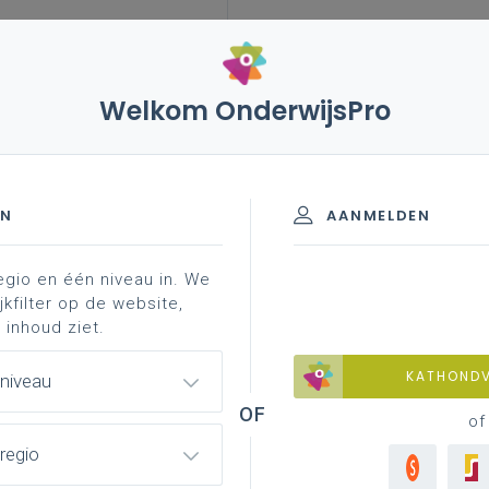
Welkom OnderwijsPro
– vlaamsgezinde, rechtse studentenverenigingen aan
EN
AANMELDEN
egio en één niveau in. We
jkfilter op de website,
nde, rechtse
 inhoud ziet.
niversiteiten
KATHOND
 niveau
of
regio
 deze actuele vraag zag binnenlopen, was mijn eerste
ller Filip Brusselmans het in deze contreien beladen