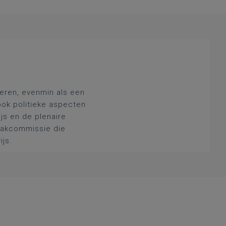
deren, evenmin als een
ook politieke aspecten
js en de plenaire
 vakcommissie die
ijs.