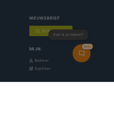
NIEUWSBRIEF
SCHRIJF IN
Kan ik je helpen?
bèta
MIJN.
Beheer
Kijkfilter