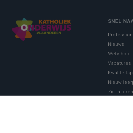
SNEL NA
Profession
Nieuws
Webshop
Vacatures
Kwaliteits
Nieuw leer
Zin in leren
Vakken en 
onderwijs
Lessentabe
Digitale tr