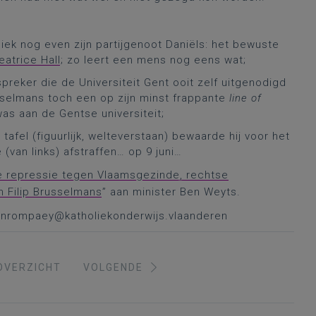
liek nog even zijn partijgenoot Daniëls: het bewuste
eatrice Hall
; zo leert een mens nog eens wat;
reker die de Universiteit Gent ooit zelf uitgenodigd
sselmans toch een op zijn minst frappante
line of
as aan de Gentse universiteit;
afel (figuurlijk, welteverstaan) bewaarde hij voor het
 (van links) afstraffen… op 9 juni…
e repressie tegen Vlaamsgezinde, rechtse
n Filip Brusselmans
” aan minister Ben Weyts.
.vanrompaey@katholiekonderwijs.vlaanderen
OVERZICHT
VOLGENDE