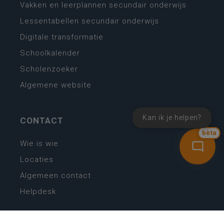
Vakken en leerplannen secundair onderwijs
Lessentabellen secundair onderwijs
Digitale transformatie
Schoolkalender
Scholenzoeker
Algemene website
Kan ik je helpen?
CONTACT
bèta
Wie is wie
Locaties
Algemeen contact
Helpdesk