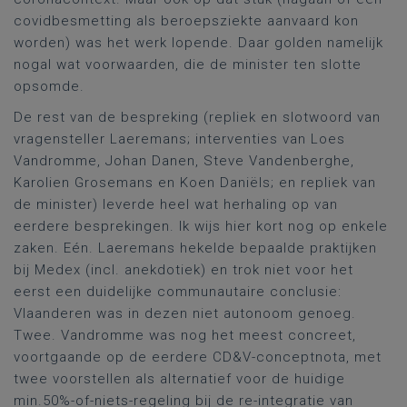
covidbesmetting als beroepsziekte aanvaard kon
worden) was het werk lopende. Daar golden namelijk
nogal wat voorwaarden, die de minister ten slotte
opsomde.
De rest van de bespreking (repliek en slotwoord van
vragensteller Laeremans; interventies van Loes
Vandromme, Johan Danen, Steve Vandenberghe,
Karolien Grosemans en Koen Daniëls; en repliek van
de minister) leverde heel wat herhaling op van
eerdere besprekingen. Ik wijs hier kort nog op enkele
zaken. Eén. Laeremans hekelde bepaalde praktijken
bij Medex (incl. anekdotiek) en trok niet voor het
eerst een duidelijke communautaire conclusie:
Vlaanderen was in dezen niet autonoom genoeg.
Twee. Vandromme was nog het meest concreet,
voortgaande op de eerdere CD&V-conceptnota, met
twee voorstellen als alternatief voor de huidige
min.50%-of-niets-regeling bij de re-integratie van