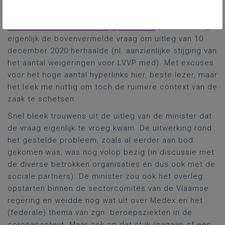
Vragensteller Laeremans verwees ten slotte nog naar
het recente “
Rapport afwezigheden naar aanleiding
van ziekte Vlaams onderwijspersoneel
”, waarmee hij
eigenlijk de bovenvermelde vraag om uitleg van 10
december 2020 herhaalde (nl. aanzienlijke stijging van
het aantal weigeringen voor LVVP med). Met excuses
voor het hoge aantal hyperlinks hier, beste lezer, maar
het leek me nuttig om toch de ruimere context van de
zaak te schetsen.
Snel bleek trouwens uit de uitleg van de minister dat
de vraag eigenlijk te vroeg kwam. De uitwerking rond
het gestelde probleem, zoals al eerder aan bod
gekomen was, was nog volop bezig (in discussie met
de diverse betrokken organisaties en dus ook met de
sociale partners). De minister zou ook het overleg
opstarten binnen de sectorcomités van de Vlaamse
regering en weidde nog wat uit over Medex en het
(federale) thema van zgn. beroepsziekten in de
coronacontext. Maar ook op dat stuk (nagaan of een