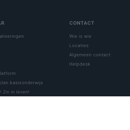
AR
CONTACT
aliseringen
Wie is wie
Locaties
Algemeen contact
Helpdesk
platform
plan basisonderwijs
! Zin in leven!
leerplannen secundair
llen secundair onderwijs
ansformatie