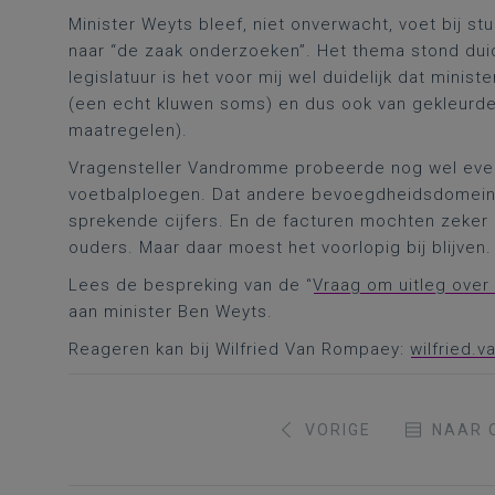
Minister Weyts bleef, niet onverwacht, voet bij s
naar “de zaak onderzoeken”. Het thema stond duide
legislatuur is het voor mij wel duidelijk dat minis
(een echt kluwen soms) en dus ook van gekleurde
maatregelen).
Vragensteller Vandromme probeerde nog wel even 
voetbalploegen. Dat andere bevoegdheidsdomein 
sprekende cijfers. En de facturen mochten zeker
ouders. Maar daar moest het voorlopig bij blijven.
Lees de bespreking van de “
Vraag om uitleg ove
aan minister Ben Weyts.
Reageren kan bij Wilfried Van Rompaey:
wilfried.
VORIGE
NAAR 