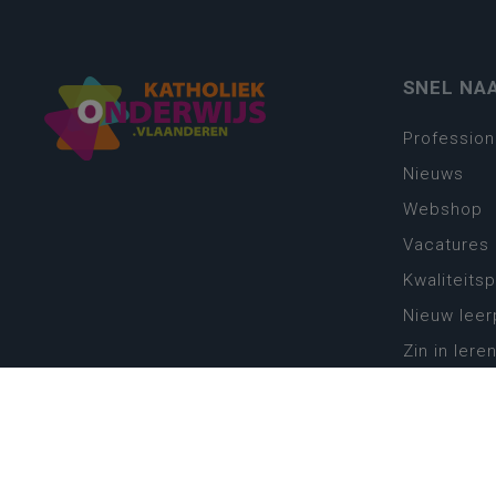
SNEL NA
Profession
Nieuws
Webshop
Vacatures
Kwaliteits
Nieuw leer
Zin in leren
Vakken en 
onderwijs
Lessentabe
Digitale tr