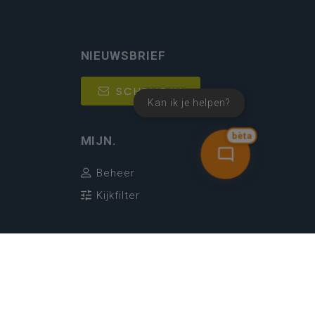
NIEUWSBRIEF
SCHRIJF IN
Kan ik je helpen?
bèta
MIJN.
Beheer
Kijkfilter