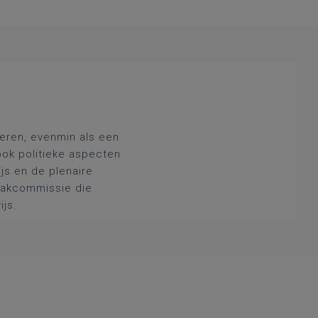
deren, evenmin als een
ook politieke aspecten
js en de plenaire
 vakcommissie die
ijs.