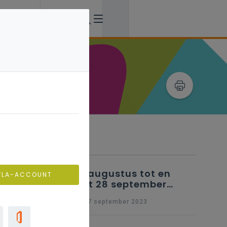
Verwante artikels
25 augustus tot en
VLA-ACCOUNT
met 28 september
2023 - Schriftelijke
wo 27 september 2023
vragen