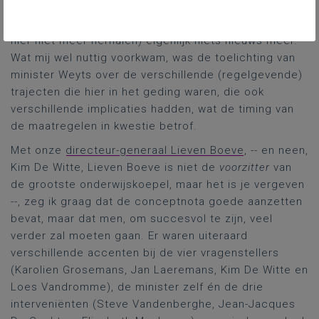
inhoudelijk hoorden we naast ook de herhaling van al
oudere maatregelen (cf. cao XII, maar ook dat ga ik
hier niet meer herhalen) eigenlijk niets nieuws meer.
Wat mij wel nuttig voorkwam, was de toelichting van
minister Weyts over de verschillende (regelgevende)
trajecten die hier in het geding waren, die ook
verschillende implicaties hadden, wat de timing van
de maatregelen in kwestie betrof.
Met onze
directeur-generaal Lieven Boeve
, -- en neen,
Kim De Witte, Lieven Boeve is niet de
voorzitter
van
de grootste onderwijskoepel, maar het is je vergeven
--, zeg ik graag dat de conceptnota goede aanzetten
bevat, maar dat men, om succesvol te zijn, veel
verder zal moeten gaan. Er waren uiteraard
verschillende accenten bij de vier vragenstellers
(Karolien Grosemans, Jan Laeremans, Kim De Witte en
Loes Vandromme), de minister zelf én de drie
interveniënten (Steve Vandenberghe, Jean-Jacques