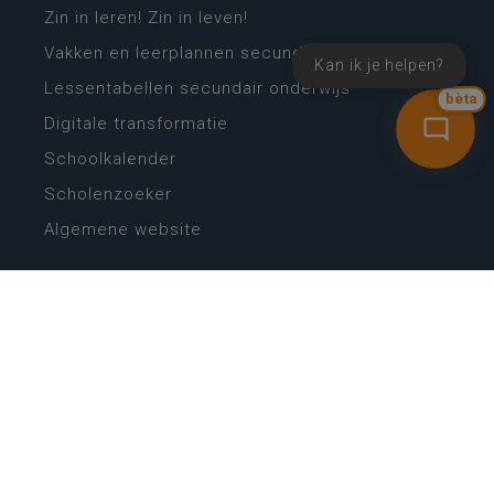
Zin in leren! Zin in leven!
Vakken en leerplannen secundair onderwijs
Kan ik je helpen?
Lessentabellen secundair onderwijs
bèta
Digitale transformatie
Schoolkalender
Scholenzoeker
Algemene website
CONTACT
Wie is wie
Locaties
Algemeen contact
Helpdesk