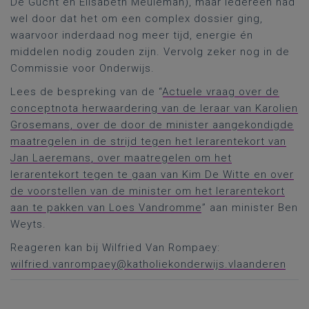
De Gucht en Elisabeth Meuleman), maar iedereen had
wel door dat het om een complex dossier ging,
waarvoor inderdaad nog meer tijd, energie én
middelen nodig zouden zijn. Vervolg zeker nog in de
Commissie voor Onderwijs.
Lees de bespreking van de “
Actuele vraag over de
conceptnota herwaardering van de leraar van Karolien
Grosemans, over de door de minister aangekondigde
maatregelen in de strijd tegen het lerarentekort van
Jan Laeremans, over maatregelen om het
lerarentekort tegen te gaan van Kim De Witte en over
de voorstellen van de minister om het lerarentekort
aan te pakken van Loes Vandromme
” aan minister Ben
Weyts.
Reageren kan bij Wilfried Van Rompaey:
wilfried.vanrompaey@katholiekonderwijs.vlaanderen