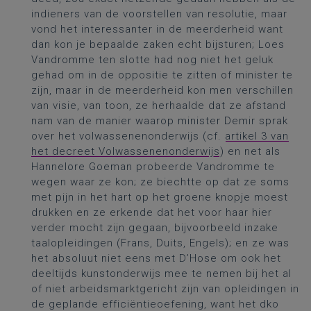
indieners van de voorstellen van resolutie, maar
vond het interessanter in de meerderheid want
dan kon je bepaalde zaken echt bijsturen; Loes
Vandromme ten slotte had nog niet het geluk
gehad om in de oppositie te zitten of minister te
zijn, maar in de meerderheid kon men verschillen
van visie, van toon, ze herhaalde dat ze afstand
nam van de manier waarop minister Demir sprak
over het volwassenenonderwijs (cf.
artikel 3 van
het decreet Volwassenenonderwijs
) en net als
Hannelore Goeman probeerde Vandromme te
wegen waar ze kon; ze biechtte op dat ze soms
met pijn in het hart op het groene knopje moest
drukken en ze erkende dat het voor haar hier
verder mocht zijn gegaan, bijvoorbeeld inzake
taalopleidingen (Frans, Duits, Engels); en ze was
het absoluut niet eens met D’Hose om ook het
deeltijds kunstonderwijs mee te nemen bij het al
of niet arbeidsmarktgericht zijn van opleidingen in
de geplande efficiëntieoefening, want het dko