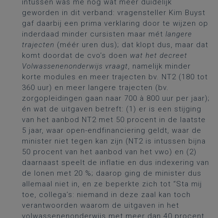
intussen was me nog wat meer duidelijk
geworden in dit verband: vragensteller Kim Buyst
gaf daarbij een prima verklaring door te wijzen op
inderdaad minder cursisten maar mét
langere
trajecten
(méér uren dus); dat klopt dus, maar dat
komt doordat de cvo’s doen
wat het decreet
Volwassenenonderwijs vraagt
, namelijk minder
korte modules en meer trajecten bv. NT2 (180 tot
360 uur) en meer langere trajecten (bv.
zorgopleidingen gaan naar 700 à 800 uur per jaar);
én wat de uitgaven betreft: (1) er is een stijging
van het aanbod NT2 met 50 procent in de laatste
5 jaar, waar open-endfinanciering geldt, waar de
minister niet tegen kan zijn (NT2 is intussen bijna
50 procent van het aanbod van het vwo) en (2)
daarnaast speelt de inflatie en dus indexering van
de lonen met 20 %; daarop ging de minister dus
allemaal niet in, en ze beperkte zich tot “Sta mij
toe, collega’s: niemand in deze zaal kan toch
verantwoorden waarom de uitgaven in het
volwassenenonderwijs met meer dan 40 procent