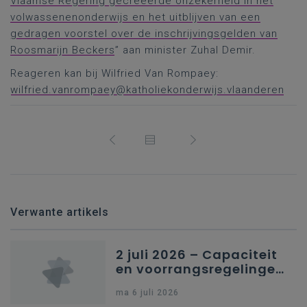
Vlaamse Regering gecreëerde onzekerheid in het
volwassenenonderwijs en het uitblijven van een
gedragen voorstel over de inschrijvingsgelden van
Roosmarijn Beckers
” aan minister Zuhal Demir.
Reageren kan bij Wilfried Van Rompaey:
wilfried.vanrompaey@katholiekonderwijs.vlaanderen
Verwante artikels
2 juli 2026 – Capaciteit
en voorrangsregelingen
in Nederlandstalig
ma 6 juli 2026
secundair onderwijs in