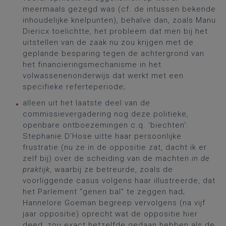
meermaals gezegd was (cf. de intussen bekende
inhoudelijke knelpunten), behalve dan, zoals Manu
Diericx toelichtte, het probleem dat men bij het
uitstellen van de zaak nu zou krijgen met de
geplande besparing tegen de achtergrond van
het financieringsmechanisme in het
volwassenenonderwijs dat werkt met een
specifieke referteperiode;
alleen uit het laatste deel van de
commissievergadering nog deze politieke,
openbare ontboezemingen c.q. ‘biechten’:
Stephanie D’Hose uitte haar persoonlijke
frustratie (nu ze in de oppositie zat, dacht ik er
zelf bij) over de scheiding van de machten
in de
praktijk
, waarbij ze betreurde, zoals de
voorliggende casus volgens haar illustreerde, dat
het Parlement “genen bal” te zeggen had;
Hannelore Goeman begreep vervolgens (na vijf
jaar oppositie) oprecht wat de oppositie hier
deed, zou exact hetzelfde gedaan hebben als de