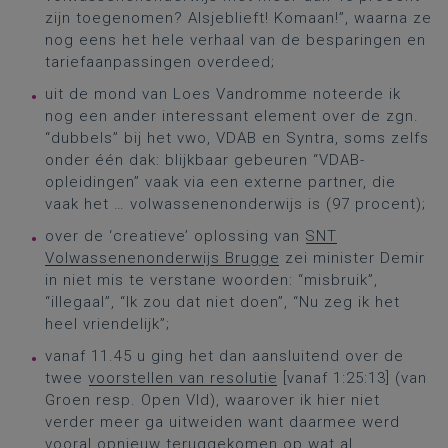
zijn toegenomen? Alsjeblieft! Komaan!”, waarna ze
nog eens het hele verhaal van de besparingen en
tariefaanpassingen overdeed;
uit de mond van Loes Vandromme noteerde ik
nog een ander interessant element over de zgn.
“dubbels” bij het vwo, VDAB en Syntra, soms zelfs
onder één dak: blijkbaar gebeuren “VDAB-
opleidingen” vaak via een externe partner, die
vaak het … volwassenenonderwijs is (97 procent);
over de ‘creatieve’ oplossing van
SNT
Volwassenenonderwijs Brugge
zei minister Demir
in niet mis te verstane woorden: “misbruik”,
“illegaal”, “Ik zou dat niet doen”, “Nu zeg ik het
heel vriendelijk”;
vanaf 11.45 u ging het dan aansluitend over de
twee
voorstellen van resolutie
[vanaf 1:25:13] (van
Groen resp. Open Vld), waarover ik hier niet
verder meer ga uitweiden want daarmee werd
vooral opnieuw teruggekomen op wat al