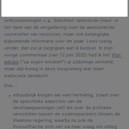
het ondanks het grote herhalende karakter een
boeiend politiek gesprek, met dito openbare
ontboezemingen c.q. ‘biechten’ opleverde (nwvr: in
het deel van de vergadering over de aansluitende
voorstellen van resolutie), maar ook belangrijke,
bijkomende informatie over de zaak. Lees rustig
verder, dan zul je begrijpen wat ik bedoel. In mijn
vorige commentaar (van 12 juni 2025) had ik het
Vlor-
advies
(“op eigen initiatief”) al zijdelings vermeld,
maar dat kreeg in deze bespreking wat meer
expliciete aandacht.
Dus…:
inhoudelijk kregen we veel herhaling, zowel over
de specifieke aspecten van de
tariefaanpassingen zelf als over de politieke
verschillen tussen de coalitiepartners binnen de
Vlaamse regering, waarbij nu ook de
Vooruitfractie zich net via haar vraag om uitleg