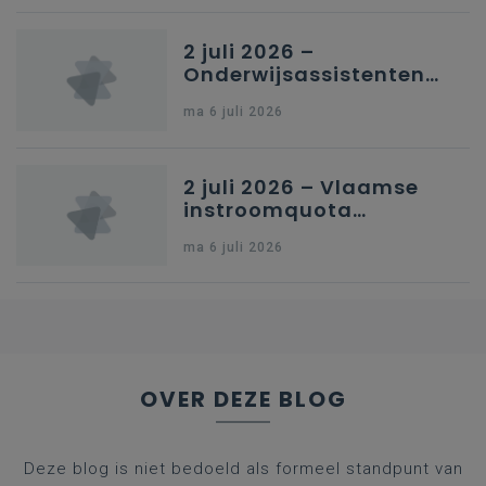
Brussel
2 juli 2026 –
Onderwijsassistenten
en omkadering in
ma 6 juli 2026
kleuteronderwijs
2 juli 2026 – Vlaamse
instroomquota
geneeskunde v.
ma 6 juli 2026
federale RIZIV-
nummers voor
afgestudeerde artsen
OVER DEZE BLOG
Deze blog is niet bedoeld als formeel standpunt van