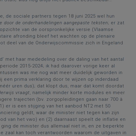
, de sociale partners tegen 18 juni 2025 wel hun
e door de onderhandelingen aangepaste teksten
; er zat
 opzichte van de oorspronkelijke versie (Vlaamse
taire afronding bleef het wachten op de plenaire
oot deel van de Onderwijscommissie zich in Engeland
’ met haar mededeling over de daling van het aantal
 periode 2015-2024; ik had daarover vorige keer al
intussen was me nog wat meer duidelijk geworden in
ij een prima verklaring door te wijzen op inderdaad
méér uren dus); dat klopt dus, maar dat komt doordat
erwijs vraagt
, namelijk minder korte modules en meer
angere trajecten (bv. zorgopleidingen gaan naar 700 à
 (1) er is een stijging van het aanbod NT2 met 50
nciering geldt, waar de minister niet tegen kan zijn
od van het vwo) en (2) daarnaast speelt de inflatie en
ging de minister dus allemaal niet in, en ze beperkte
deze zaal kan toch verantwoorden waarom de uitgaven in