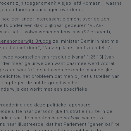
ocent zijn toegenomen? Alsjeblieft! Komaan!”, waarna
ngen en tariefaanpassingen overdeed;
nog een ander interessant element over de zgn.
elfs onder één dak: blijkbaar gebeuren “VDAB-
e vaak het … volwassenenonderwijs is (97 procent);
senenonderwijs Brugge
zei minister Demir in niet mis
zou dat niet doen”, “Nu zeg ik het heel vriendelijk”;
de twee
voorstellen van resolutie
[vanaf 1:25:13] (van
 verder meer ga uitweiden want daarmee werd vooral
ezegd was (cf. de intussen bekende inhoudelijke
oelichtte, het probleem dat men bij het uitstellen van
aring tegen de achtergrond van het
nderwijs dat werkt met een specifieke
vergadering nog deze politieke, openbare
se uitte haar persoonlijke frustratie (nu ze in de
cheiding van de machten
in de praktijk
, waarbij ze
s haar illustreerde, dat het Parlement “genen bal” te
ens (na vijf jaar oppositie) oprecht wat de