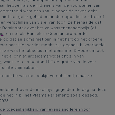
aan hebben als de indieners van de voorstellen van
 meerderheid want dan kon je bepaalde zaken echt
niet het geluk gehad om in de oppositie te zitten of
en verschillen van visie, van toon, ze herhaalde dat
 Demir sprak over het volwassenenonderwijs (cf.
js
) en net als Hannelore Goeman probeerde
 op dat ze soms met pijn in het hart op het groene
oor haar hier verder mocht zijn gegaan, bijvoorbeeld
; en ze was het absoluut niet eens met D’Hose om ook
het al of niet arbeidsmarktgericht zijn van
g, want het dko bestond bij de gratie van de vele
ruimte vrijmaakten;
resolutie was een stukje verschillend, maar ze
ndement over de inschrijvingsgelden de dag na deze
de het in bij het Vlaams Parlement; zoals gezegd,
 2025.
de toegankelijkheid van levenslang leren voor