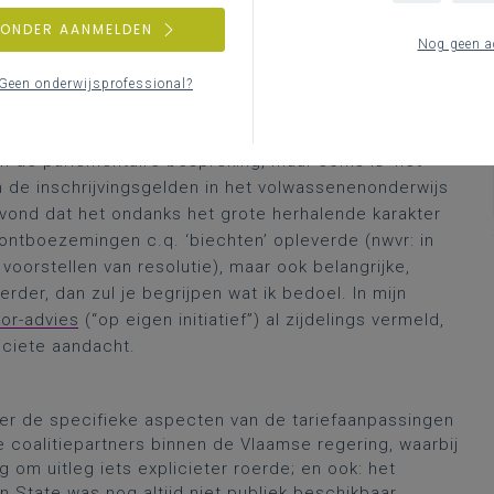
gin van de jaren ’80 alleen op papier, nu online
 meer, maar in het kader van het kennisrijke curriculum
ZONDER AANMELDEN
Nog geen a
 beter nog: ‘uiting’) een (mooi) voorbeeld is van een
 beweging graag bewijs dat je zo’n uiting
vormelijk
en
Geen onderwijsprofessional?
en
zonder
de grammaticale term ervan te kennen;
h dat punt ook iets meer realiseren…). Het spreekt
 in de parlementaire bespreking, maar soms is ‘het’
 de inschrijvingsgelden in het volwassenenonderwijs
 vond dat het ondanks het grote herhalende karakter
ontboezemingen c.q. ‘biechten’ opleverde (nwvr: in
voorstellen van resolutie), maar ook belangrijke,
rder, dan zul je begrijpen wat ik bedoel. In mijn
lor-advies
(“op eigen initiatief”) al zijdelings vermeld,
iciete aandacht.
over de specifieke aspecten van de tariefaanpassingen
de coalitiepartners binnen de Vlaamse regering, waarbij
g om uitleg iets explicieter roerde; en ook: het
n State was nog altijd niet publiek beschikbaar…