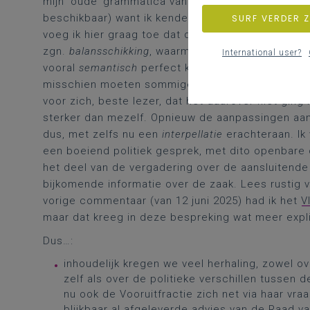
mijn ‘oude’ grammatica van
M.C. van den Toorn
(be
beschikbaar) want ik kende de precieze
term
niet
SURF VERDER 
voeg ik hier graag toe dat de voorgaande ‘zin’ (of
zgn.
balansschikking
, waarmee ik overigens in één
International user?
vooral
semantisch
perfect kunt
kennen
en
gebruik
misschien moeten sommige politici en anderen zic
voor zich, beste lezer, dat het daarover niet ging
sterker dan mezelf. Opnieuw de aanpassingen aan
dus, met zelfs nu een
interpellatie
erachteraan. Ik
een boeiend politiek gesprek, met dito openbare 
het deel van de vergadering over de aansluitende 
bijkomende informatie over de zaak. Lees rustig ve
vorige commentaar (van 12 juni 2025) had ik het
V
maar dat kreeg in deze bespreking wat meer expl
Dus…:
inhoudelijk kregen we veel herhaling, zowel 
zelf als over de politieke verschillen tussen 
nu ook de Vooruitfractie zich net via haar vraa
blijkbaar al afgeleverde advies van de Raad va