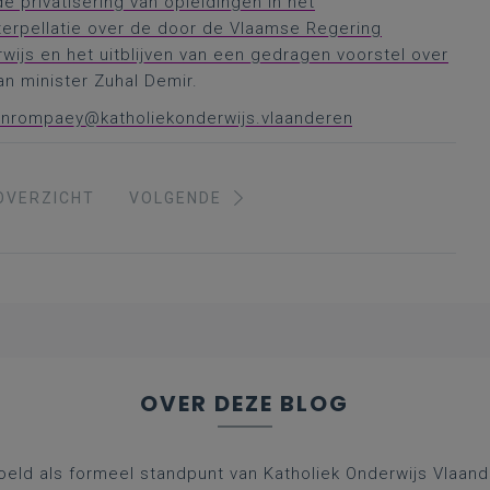
privatisering van opleidingen in het
terpellatie over de door de Vlaamse Regering
js en het uitblijven van een gedragen voorstel over
an minister Zuhal Demir.
vanrompaey@katholiekonderwijs.vlaanderen
OVERZICHT
VOLGENDE
OVER DEZE BLOG
oeld als formeel standpunt van Katholiek Onderwijs Vlaan