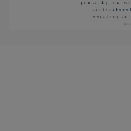
puur verslag, maar we
van de parlement
vergadering van 
occ