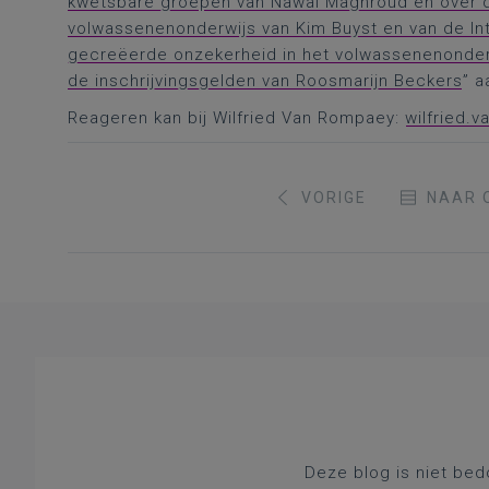
kwetsbare groepen van Nawal Maghroud en over de 
volwassenenonderwijs van Kim Buyst en van de In
gecreëerde onzekerheid in het volwassenenonderwi
de inschrijvingsgelden van Roosmarijn Beckers
” a
Reageren kan bij Wilfried Van Rompaey:
wilfried.
VORIGE
NAAR 
Deze blog is niet bed