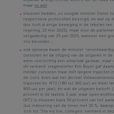
maar
nu wél
;
intussen hadden, zo voegde minister Demir toe
respectieve protocollen bezorgd, en wel op
d
dus toch al enige beweging in de teksten ten
regering, 23 mei 2025); maar voor de parlemen
vergadering van 25 juni 2025, wanneer een gr
zou bevinden…;
ook opnieuw kwam de minister ‘verontwaardigd
cursisten en de stijging van de uitgaven in de
eens voorzichtig een uitspraak gedaan, maar 
dit verband: vragensteller Kim Buyst gaf daarb
minder cursisten maar mét
langere trajecten
(
de cvo’s doen
wat het decreet Volwassenenond
trajecten bv. NT2 (180 tot 360 uur) en meer l
800 uur per jaar); én wat de uitgaven betreft:
procent in de laatste 5 jaar, waar open-endfina
(NT2 is intussen bijna 50 procent van het aanb
dus indexering van de lonen met 20 %; daarop 
zich tot “Sta mij toe, collega’s: niemand in 