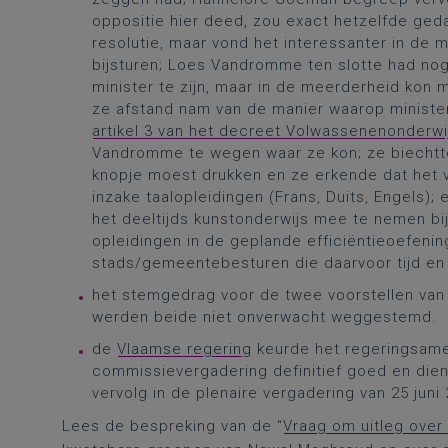
oppositie hier deed, zou exact hetzelfde ged
resolutie, maar vond het interessanter in de
bijsturen; Loes Vandromme ten slotte had nog 
minister te zijn, maar in de meerderheid kon m
ze afstand nam van de manier waarop minister
artikel 3 van het decreet Volwassenenonderwi
Vandromme te wegen waar ze kon; ze biechtte
knopje moest drukken en ze erkende dat het v
inzake taalopleidingen (Frans, Duits, Engels)
het deeltijds kunstonderwijs mee te nemen bij 
opleidingen in de geplande efficiëntieoefenin
stads/gemeentebesturen die daarvoor tijd en 
het stemgedrag voor de twee voorstellen van 
werden beide niet onverwacht weggestemd.
de
Vlaamse regering
keurde het regeringsame
commissievergadering definitief goed en dien
vervolg in de plenaire vergadering van 25 juni
Lees de bespreking van de “
Vraag om uitleg over 