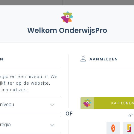
Welkom OnderwijsPro
 volwassenenonderwijs en inschrijvingsgelden
EN
AANMELDEN
egio en één niveau in. We
onderwijs en
jkfilter op de website,
 inhoud ziet.
KATHOND
 niveau
of
mmotie meegemaakt over dit thema of daar volgde
regio
 heb het na zovele jaren toch even moeten checken in