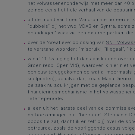
het volwassenenonderwijs met meer dan 40 pr
ze nog eens het hele verhaal van de bespari
uit de mond van Loes Vandromme noteerde ik 
“dubbels” bij het vwo, VDAB en Syntra, soms z
opleidingen” vaak via een externe partner, di
over de ‘creatieve’ oplossing van
SNT Volwas
te verstane woorden: “misbruik”, “illegaal”, “Ik 
vanaf 11.45 u ging het dan aansluitend over 
Groen resp. Open Vld), waarover ik hier niet
opnieuw teruggekomen op wat al meermaals g
knelpunten), behalve dan, zoals Manu Diericx t
de zaak nu zou krijgen met de geplande besp
financieringsmechanisme in het volwasseneno
referteperiode;
alleen uit het laatste deel van de commissie
ontboezemingen c.q. ‘biechten’: Stephanie D’Ho
oppositie zat, dacht ik er zelf bij) over de s
betreurde, zoals de voorliggende casus volgen
zeggen had; Hannelore Goeman begreep vervolg