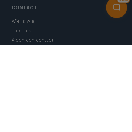
bèta
CONTACT
Wie is wie
Locaties
Algemeen contact
Helpdesk
NIEUWSBRIEF
SCHRIJF IN
MIJN.
Beheer
Kijkfilter