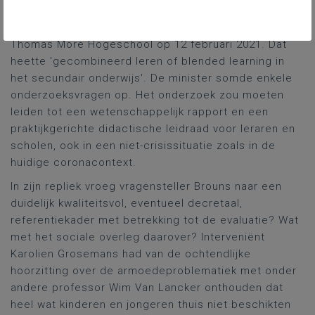
zoals gegund door de Vlaamse regering aan een
samenwerkingsverband tussen de UGent, de VUB en
Thomas More Hogeschool op 12 februari 2021. Dat
heette 'gecombineerd leren of blended learning in
het secundair onderwijs'. De minister somde enkele
onderzoeksvragen op. Het onderzoek zou moeten
leiden tot een wetenschappelijk rapport en een
praktijkgerichte didactische leidraad voor leraren en
scholen, ook in een niet-crisissituatie zoals in de
huidige coronacontext.
In zijn repliek vroeg vragensteller Brouns naar een
duidelijk kwaliteitsvol, eventueel decretaal,
referentiekader met betrekking tot de evaluatie? Wat
met het sociale overleg daarover? Interveniënt
Karolien Grosemans had van de ochtendlijke
hoorzitting over de armoedeproblematiek met onder
andere professor Wim Van Lancker onthouden dat
heel wat kinderen en jongeren thuis niet beschikten