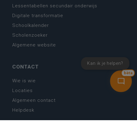
Lessentabellen secundair onderwijs
Digitale transformatie
Schoolkalender
Scholenzoeker
Algemene website
Kan ik je helpen?
CONTACT
bèta
Wie is wie
Locaties
Algemeen contact
Helpdesk
NIEUWSBRIEF