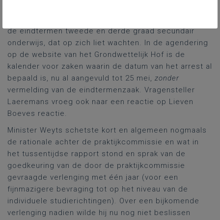
vragensteller Vandromme ook een verwijzing naar het
te verwachten arrest van het Grondwettelijk Hof over
de eindtermen tweede en derde graad secundair
onderwijs, dat op zich liet wachten. In de agendering
op de website van het Grondwettelijk Hof is de
kalender voor zaken waarin de datum van het arrest al
bepaald is, nu al aangevuld tot 25 mei,
zonder
vermelding van de eindtermenzaak. Vragensteller
Laeremans vroeg ook naar een reactie op Lieven
Boeves reactie.
Minister Weyts schetste kort en algemeen nogmaals
de rationale achter de praktijkcommissie en wat in
het tussentijdse rapport stond en sprak van de
goedkeuring van de door de praktijkcommissie
gevraagde verlenging met één jaar (voor een
fijnmazigere bevraging tot op het niveau van de
individuele studierichtingen). Over een bijkomende
verlenging nadien wilde hij nu nog niet beslissen