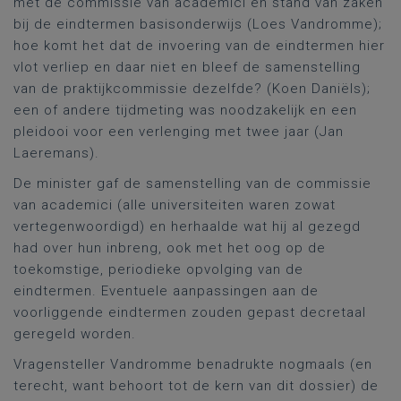
met de commissie van academici en stand van zaken
bij de eindtermen basisonderwijs (Loes Vandromme);
hoe komt het dat de invoering van de eindtermen hier
vlot verliep en daar niet en bleef de samenstelling
van de praktijkcommissie dezelfde? (Koen Daniëls);
een of andere tijdmeting was noodzakelijk en een
pleidooi voor een verlenging met twee jaar (Jan
Laeremans).
De minister gaf de samenstelling van de commissie
van academici (alle universiteiten waren zowat
vertegenwoordigd) en herhaalde wat hij al gezegd
had over hun inbreng, ook met het oog op de
toekomstige, periodieke opvolging van de
eindtermen. Eventuele aanpassingen aan de
voorliggende eindtermen zouden gepast decretaal
geregeld worden.
Vragensteller Vandromme benadrukte nogmaals (en
terecht, want behoort tot de kern van dit dossier) de