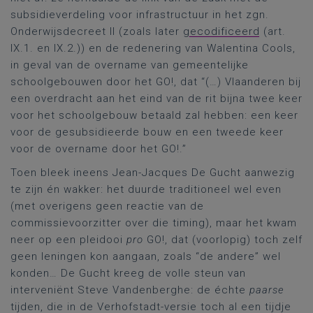
subsidieverdeling voor infrastructuur in het zgn.
Onderwijsdecreet II (zoals later
gecodificeerd
(art.
IX.1. en IX.2.)) en de redenering van Walentina Cools,
in geval van de overname van gemeentelijke
schoolgebouwen door het GO!, dat “(…) Vlaanderen bij
een overdracht aan het eind van de rit bijna twee keer
voor het schoolgebouw betaald zal hebben: een keer
voor de gesubsidieerde bouw en een tweede keer
voor de overname door het GO!.”
Toen bleek ineens Jean-Jacques De Gucht aanwezig
te zijn én wakker: het duurde traditioneel wel even
(met overigens geen reactie van de
commissievoorzitter over die timing), maar het kwam
neer op een pleidooi
pro
GO!, dat (voorlopig) toch zelf
geen leningen kon aangaan, zoals “de andere” wel
konden… De Gucht kreeg de volle steun van
interveniënt Steve Vandenberghe: de échte
paarse
tijden, die in de Verhofstadt-versie toch al een tijdje