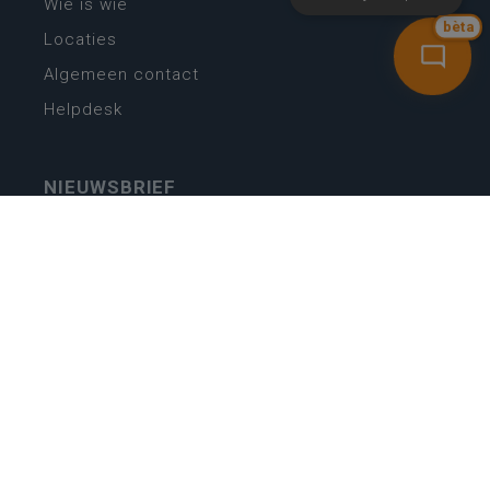
Wie is wie
bèta
Locaties
Algemeen contact
Helpdesk
NIEUWSBRIEF
SCHRIJF IN
MIJN.
Beheer
Kijkfilter