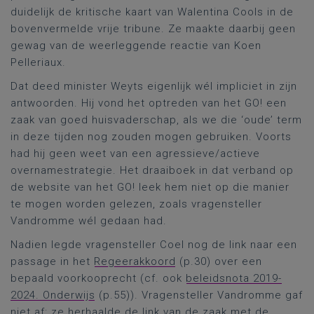
duidelijk de kritische kaart van Walentina Cools in de
bovenvermelde vrije tribune. Ze maakte daarbij geen
gewag van de weerleggende reactie van Koen
Pelleriaux.
Dat deed minister Weyts eigenlijk wél impliciet in zijn
antwoorden. Hij vond het optreden van het GO! een
zaak van goed huisvaderschap, als we die ‘oude’ term
in deze tijden nog zouden mogen gebruiken. Voorts
had hij geen weet van een agressieve/actieve
overnamestrategie. Het draaiboek in dat verband op
de website van het GO! leek hem niet op die manier
te mogen worden gelezen, zoals vragensteller
Vandromme wél gedaan had.
Nadien legde vragensteller Coel nog de link naar een
passage in het
Regeerakkoord
(p.30) over een
bepaald voorkooprecht (cf. ook
beleidsnota 2019-
2024. Onderwijs
(p.55)). Vragensteller Vandromme gaf
niet af: ze herhaalde de link van de zaak met de