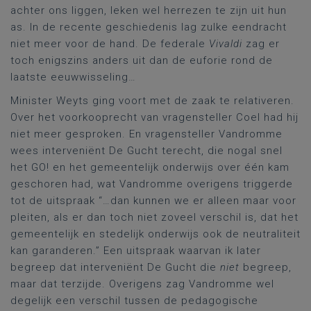
achter ons liggen, leken wel herrezen te zijn uit hun
as. In de recente geschiedenis lag zulke eendracht
niet meer voor de hand. De federale
Vivaldi
zag er
toch enigszins anders uit dan de euforie rond de
laatste eeuwwisseling…
Minister Weyts ging voort met de zaak te relativeren.
Over het voorkooprecht van vragensteller Coel had hij
niet meer gesproken. En vragensteller Vandromme
wees interveniënt De Gucht terecht, die nogal snel
het GO! en het gemeentelijk onderwijs over één kam
geschoren had, wat Vandromme overigens triggerde
tot de uitspraak “…dan kunnen we er alleen maar voor
pleiten, als er dan toch niet zoveel verschil is, dat het
gemeentelijk en stedelijk onderwijs ook de neutraliteit
kan garanderen.” Een uitspraak waarvan ik later
begreep dat interveniënt De Gucht die
niet
begreep,
maar dat terzijde. Overigens zag Vandromme wel
degelijk een verschil tussen de pedagogische