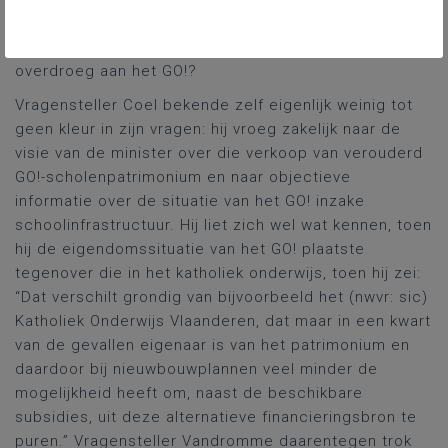
lokaal bestuur als voorwaarde te stellen dat dat lokale
bestuur dan zijn eigen gemeentelijk onderwijs
overdroeg aan het GO!?
Vragensteller Coel bekende zelf eigenlijk weinig tot
geen kleur in zijn vragen: hij vroeg zakelijk naar de
visie van de minister over die verkoop van verouderd
GO!-scholenpatrimonium en naar objectieve
informatie over de situatie van het GO! inzake
schoolinfrastructuur. Hij liet zich wel wat kennen, toen
hij de eigendomssituatie van het GO! plaatste
tegenover die in het katholiek onderwijs, toen hij zei:
“Dat verschilt grondig van bijvoorbeeld het (nwvr: sic)
Katholiek Onderwijs Vlaanderen, dat maar in een kwart
van de gevallen eigenaar is van het patrimonium en
daardoor bij nieuwbouwplannen veel minder de
mogelijkheid heeft om, naast de beschikbare
subsidies, uit deze alternatieve financieringsbron te
puren.” Vragensteller Vandromme daarentegen trok