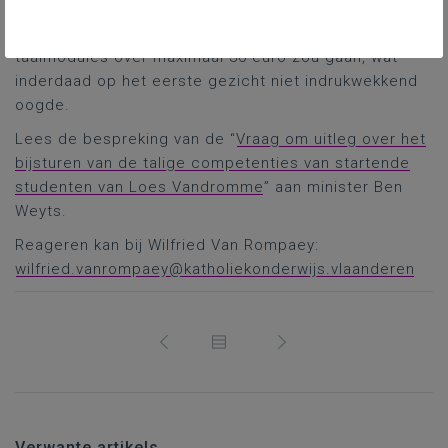
bestaande vrijstellingscategorieën vielen), wees
minister Weyts erop dat het voor de betrokken
taalmodules over maximaal 30 euro zou gaan, wat
inderdaad op het eerste gezicht niet indrukwekkend
oogde.
Lees de bespreking van de “
Vraag om uitleg over het
bijsturen van de talige competenties van startende
studenten van Loes Vandromme
” aan minister Ben
Weyts.
Reageren kan bij Wilfried Van Rompaey:
wilfried.vanrompaey@katholiekonderwijs.vlaanderen
Verwante artikels