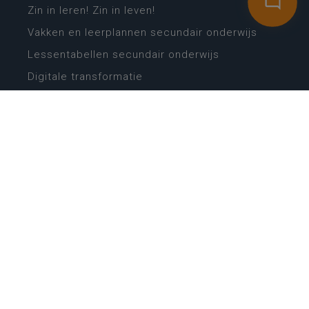
Zin in leren! Zin in leven!
Vakken en leerplannen secundair onderwijs
Lessentabellen secundair onderwijs
Digitale transformatie
Schoolkalender
Scholenzoeker
Algemene website
CONTACT
Wie is wie
Locaties
Algemeen contact
Helpdesk