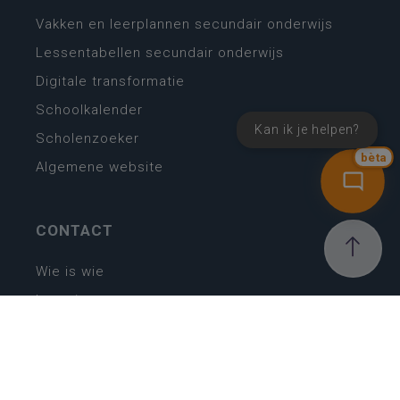
Vakken en leerplannen secundair onderwijs
Lessentabellen secundair onderwijs
Digitale transformatie
Schoolkalender
Kan ik je helpen?
Scholenzoeker
bèta
Algemene website
CONTACT
Wie is wie
Locaties
Algemeen contact
Helpdesk