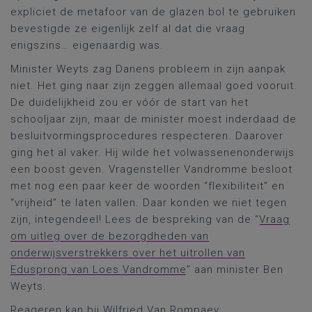
expliciet de metafoor van de glazen bol te gebruiken
bevestigde ze eigenlijk zelf al dat die vraag
enigszins… eigenaardig was.
Minister Weyts zag Danens probleem in zijn aanpak
niet. Het ging naar zijn zeggen allemaal goed vooruit.
De duidelijkheid zou er vóór de start van het
schooljaar zijn, maar de minister moest inderdaad de
besluitvormingsprocedures respecteren. Daarover
ging het al vaker. Hij wilde het volwassenenonderwijs
een boost geven. Vragensteller Vandromme besloot
met nog een paar keer de woorden “flexibiliteit” en
“vrijheid” te laten vallen. Daar konden we niet tegen
zijn, integendeel! Lees de bespreking van de “
Vraag
om uitleg over de bezorgdheden van
onderwijsverstrekkers over het uitrollen van
Edusprong van Loes Vandromme
” aan minister Ben
Weyts.
Reageren kan bij Wilfried Van Rompaey: