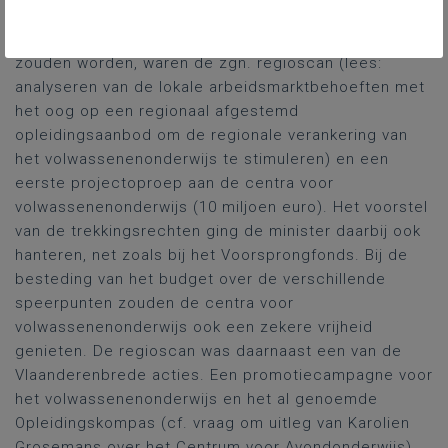
onderwijsverstrekkers en de vakorganisaties. De
Edusprong-acties die op korte termijn gelanceerd
zouden worden, waren de zgn. regioscan (lees:
analyseren van de lokale arbeidsmarktbehoeften met
het oog op een regionaal afgestemd
opleidingsaanbod om de regionale verankering van
het volwassenenonderwijs te stimuleren) en een
eerste projectoproep aan de centra voor
volwassenenonderwijs (10 miljoen euro). Het voorstel
van de trekkingsrechten ging de minister daarbij ook
hanteren, net zoals bij het Voorsprongfonds. Bij de
besteding van het budget over de verschillende
speerpunten zouden de centra voor
volwassenenonderwijs ook een zekere vrijheid
genieten. De regioscan was daarnaast een van de
Vlaanderenbrede acties. Een promotiecampagne voor
het volwassenenonderwijs en het al genoemde
Opleidingskompas (cf. vraag om uitleg van Karolien
Grosemans over het Centrum voor Avondonderwijs)