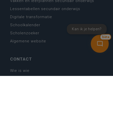
Vakken en leerplannen secundair onderwijs
Lessentabellen secundair onderwijs
Digitale transformatie
Schoolkalender
Kan ik je helpen?
Scholenzoeker
bèta
Algemene website
CONTACT
Wie is wie
Locaties
Algemeen contact
Helpdesk
NIEUWSBRIEF