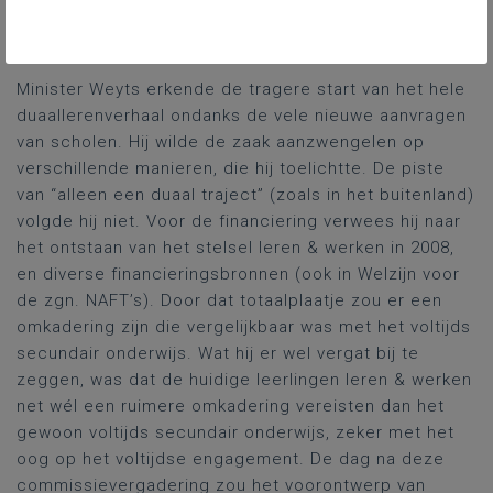
moment waren de vragen des te relevanter, gelet op
de vergevorderde decretale stand van zaken.
Minister Weyts erkende de tragere start van het hele
duaallerenverhaal ondanks de vele nieuwe aanvragen
van scholen. Hij wilde de zaak aanzwengelen op
verschillende manieren, die hij toelichtte. De piste
van “alleen een duaal traject” (zoals in het buitenland)
volgde hij niet. Voor de financiering verwees hij naar
het ontstaan van het stelsel leren & werken in 2008,
en diverse financieringsbronnen (ook in Welzijn voor
de zgn. NAFT’s). Door dat totaalplaatje zou er een
omkadering zijn die vergelijkbaar was met het voltijds
secundair onderwijs. Wat hij er wel vergat bij te
zeggen, was dat de huidige leerlingen leren & werken
net wél een ruimere omkadering vereisten dan het
gewoon voltijds secundair onderwijs, zeker met het
oog op het voltijdse engagement. De dag na deze
commissievergadering zou het voorontwerp van