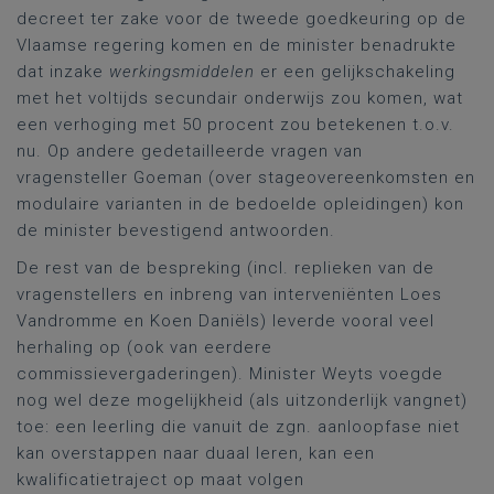
decreet ter zake voor de tweede goedkeuring op de
Vlaamse regering komen en de minister benadrukte
dat inzake
werkingsmiddelen
er een gelijkschakeling
met het voltijds secundair onderwijs zou komen, wat
een verhoging met 50 procent zou betekenen t.o.v.
nu. Op andere gedetailleerde vragen van
vragensteller Goeman (over stageovereenkomsten en
modulaire varianten in de bedoelde opleidingen) kon
de minister bevestigend antwoorden.
De rest van de bespreking (incl. replieken van de
vragenstellers en inbreng van interveniënten Loes
Vandromme en Koen Daniëls) leverde vooral veel
herhaling op (ook van eerdere
commissievergaderingen). Minister Weyts voegde
nog wel deze mogelijkheid (als uitzonderlijk vangnet)
toe: een leerling die vanuit de zgn. aanloopfase niet
kan overstappen naar duaal leren, kan een
kwalificatietraject op maat volgen