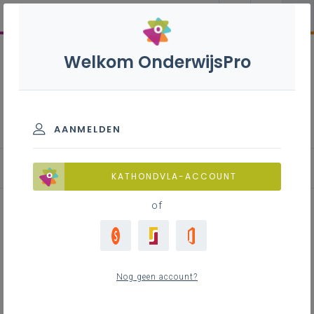
Welkom OnderwijsPro
Aardrijkskunde 1ste graad
- A-stroom
AANMELDEN
KATHONDVLA-ACCOUNT
of
Op weg naar een leerlijn
terreintechnieken
Nog geen account?