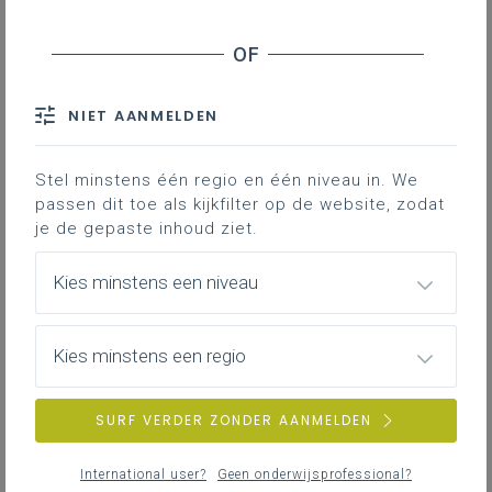
Inhoudstafel
Stap 1
Stap 2
Stap 3
NIET AANMELDEN
Stap 4
Stel minstens één regio en één niveau in. We
passen dit toe als kijkfilter op de website, zodat
Een fiche die de vakgroep aardrijkskunde
je de gepaste inhoud ziet.
kan helpen bij het opstellen van een
leerlijn ‘Terreintechnieken’.
Kies minstens een niveau
Want ‘onze leerlingen zetten
terreintechnieken functioneel in, in elke
graad’
Kies minstens een regio
Gekoppelde leerplannen
SURF VERDER ZONDER AANMELDEN
International user?
Geen onderwijsprofessional?