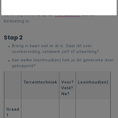
Stap 1
Lees nog eens na op de
PRO-website
wat de
bedoeling is.
Stap 2
Breng in kaart wat er al is. Gaat dit over
voorbereiding, veldwerk zelf of uitwerking?
Aan welke lesinhoud(en) heb je dit generieke doel
gekoppeld?
Terreintechniek
Voor?
Lesinhoud(en)
Veld?
Na?
Graad
1