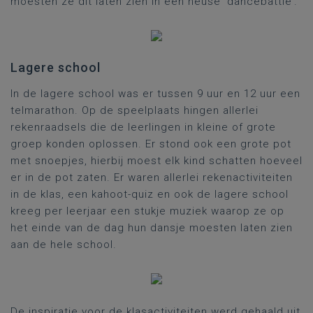
moesten ze dit laten zien in een heuse ‘dancebattle’.
Lagere school
In de lagere school was er tussen 9 uur en 12 uur een
telmarathon. Op de speelplaats hingen allerlei
rekenraadsels die de leerlingen in kleine of grote
groep konden oplossen. Er stond ook een grote pot
met snoepjes, hierbij moest elk kind schatten hoeveel
er in de pot zaten. Er waren allerlei rekenactiviteiten
in de klas, een kahoot-quiz en ook de lagere school
kreeg per leerjaar een stukje muziek waarop ze op
het einde van de dag hun dansje moesten laten zien
aan de hele school.
De inspiratie voor de klasactiviteiten werd gehaald uit