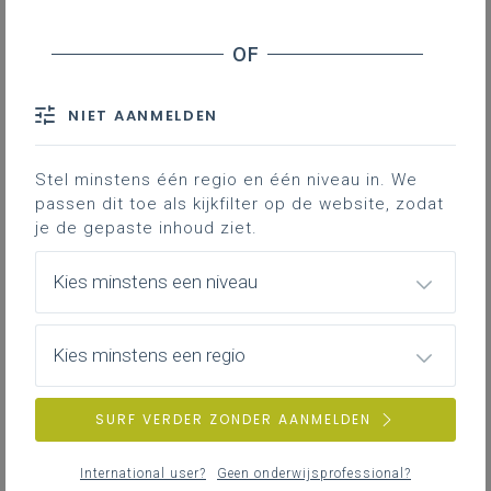
Grote rekendag 2023
Zill-doelen
Meer lezen?
NIET AANMELDEN
In
basisschool Heilige Familie in Schoten
kwam een bijzondere brief toe. De getallen
Stel minstens één regio en één niveau in. We
roepen om hulp en daarbij kunnen de
passen dit toe als kijkfilter op de website, zodat
leerlingen helpen. Dat is het begin van een
je de gepaste inhoud ziet.
Grote Rekendag met de hele school.
Kies minstens een niveau
Grote rekendag 2023
Kies minstens een regio
Startmoment met de hele school
In de dagen voor de rekendag hingen er op
SURF VERDER ZONDER AANMELDEN
verschillende plaatsen op school getallenmannetjes
op die om hulp riepen. Niemand wist wat dit te
International user?
Geen onderwijsprofessional?