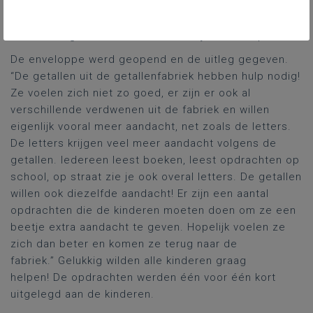
betekenen had. Op de rekendag zelf kwam er
eindelijk duidelijkheid. Er was een enveloppe op
school aangekomen met het woordje ‘HELP’ op.
De enveloppe werd geopend en de uitleg gegeven.
“De getallen uit de getallenfabriek hebben hulp nodig!
Ze voelen zich niet zo goed, er zijn er ook al
verschillende verdwenen uit de fabriek en willen
eigenlijk vooral meer aandacht, net zoals de letters.
De letters krijgen veel meer aandacht volgens de
getallen. Iedereen leest boeken, leest opdrachten op
school, op straat zie je ook overal letters. De getallen
willen ook diezelfde aandacht! Er zijn een aantal
opdrachten die de kinderen moeten doen om ze een
beetje extra aandacht te geven. Hopelijk voelen ze
zich dan beter en komen ze terug naar de
fabriek.” Gelukkig wilden alle kinderen graag
helpen! De opdrachten werden één voor één kort
uitgelegd aan de kinderen.