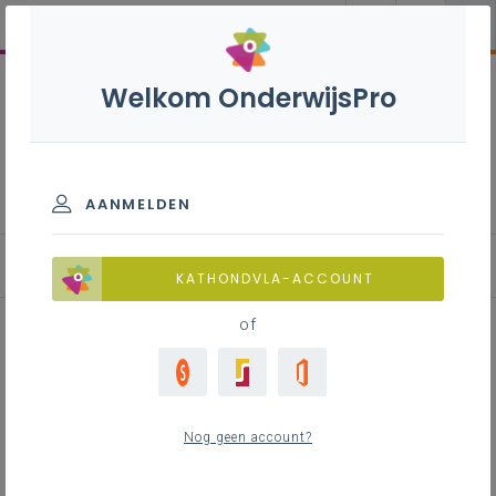
Welkom OnderwijsPro
Wiskundeonderwijs
AANMELDEN
KATHONDVLA-ACCOUNT
of
Onrust in de getallenfabriek
Nog geen account?
Inhoudstafel