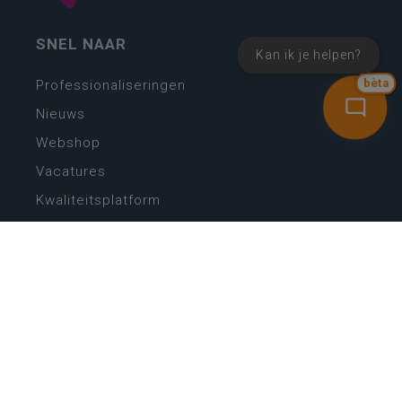
SNEL NAAR
Kan ik je helpen?
bèta
Professionaliseringen
Nieuws
Webshop
Vacatures
Kwaliteitsplatform
Nieuw leerplan basisonderwijs
Zin in leren! Zin in leven!
Vakken en leerplannen secundair onderwijs
Lessentabellen secundair onderwijs
Digitale transformatie
Schoolkalender
Scholenzoeker