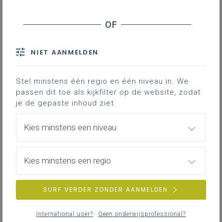
Inhoudstafel
Uitgewerkt voorbeeld onderzoekscyclus
NIET AANMELDEN
Downloads
Stel minstens één regio en één niveau in. We
passen dit toe als kijkfilter op de website, zodat
In de bijlage vind je een uitgewerkt
je de gepaste inhoud ziet.
voorbeeld om te werken rond het
leerplandoel: 'De leerlingen doorlopen een
Kies minstens een niveau
onderzoekscyclus in samenhang met
inhouden van specifieke eindtermen van
Kies minstens een regio
de studierichting'.
SURF VERDER ZONDER AANMELDEN
Gekoppelde leerplannen
International user?
Geen onderwijsprofessional?