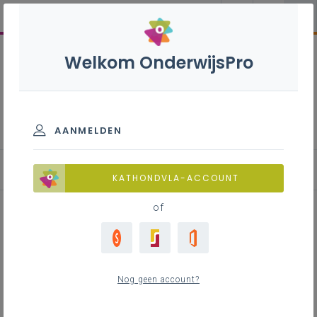
Welkom OnderwijsPro
Commerciële organisatie S
- 3de graad - D/A-
finaliteit
AANMELDEN
KATHONDVLA-ACCOUNT
of
Doorlopen van een
onderzoekscyclus: uitgewerkt
Nog geen account?
voorbeeld