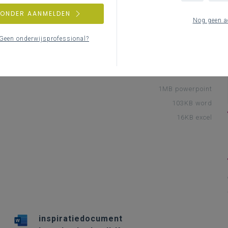
ren van de leerplandoelen in de
ZONDER AANMELDEN
Nog geen a
Geen onderwijsprofessional?
1MB powerpoint
103KB word
16KB excel
inspiratiedocument