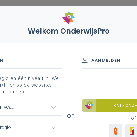
Welkom OnderwijsPro
leerplannen
vakken en leerplannen 2de graad
basisinformatie
ondersteun ...
 graad - A-finaliteit
EN
AANMELDEN
egio en één niveau in. We
materiaal
achtergrond
jkfilter op de website,
 inhoud ziet.
KATHOND
 niveau
j het leerplan II-Keu-a
of
regio