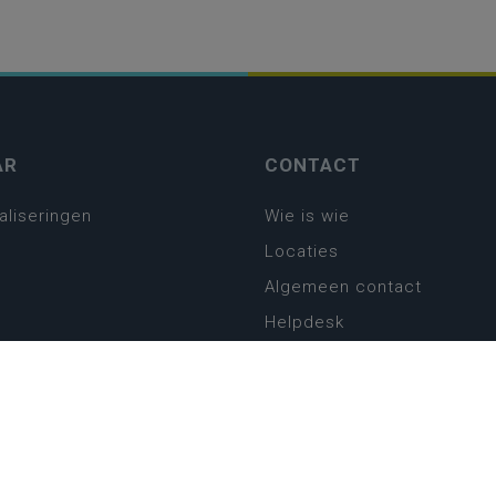
AR
CONTACT
aliseringen
Wie is wie
Locaties
Algemeen contact
Helpdesk
platform
plan basisonderwijs
! Zin in leven!
leerplannen secundair