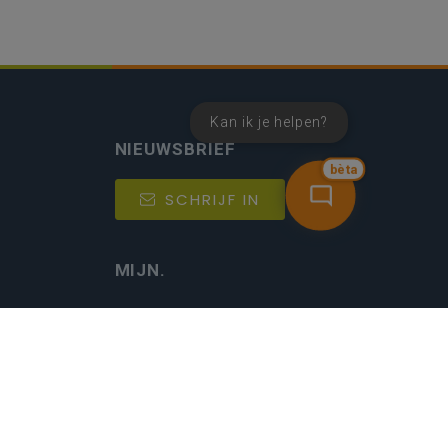
Kan ik je helpen?
NIEUWSBRIEF
bèta
SCHRIJF IN
MIJN.
Beheer
Kijkfilter