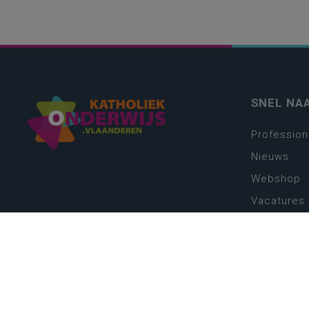
SNEL NA
Profession
Nieuws
Webshop
Vacatures
Kwaliteits
Nieuw leer
Zin in leren
Vakken en 
onderwijs