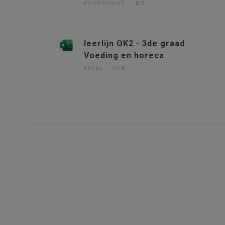
POWERPOINT
1MB
leerlijn OK2 - 3de graad
Voeding en horeca
EXCEL
16KB