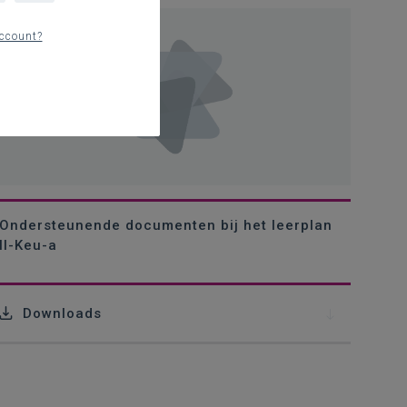
ccount?
Ondersteunende documenten bij het leerplan
II-Keu-a
Downloads