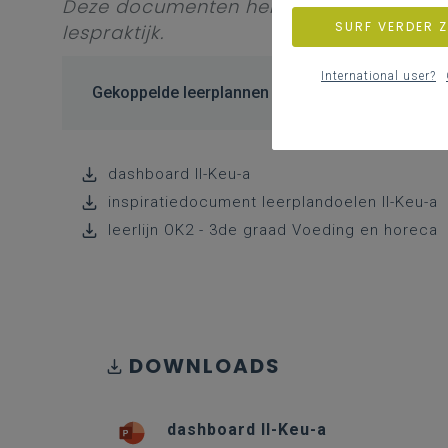
Deze documenten helpen bij het realise
SURF VERDER 
lespraktijk.
International user?
Gekoppelde leerplannen
dashboard II-Keu-a
inspiratiedocument leerplandoelen II-Keu-a
leerlijn OK2 - 3de graad Voeding en horeca
DOWNLOADS
dashboard II-Keu-a