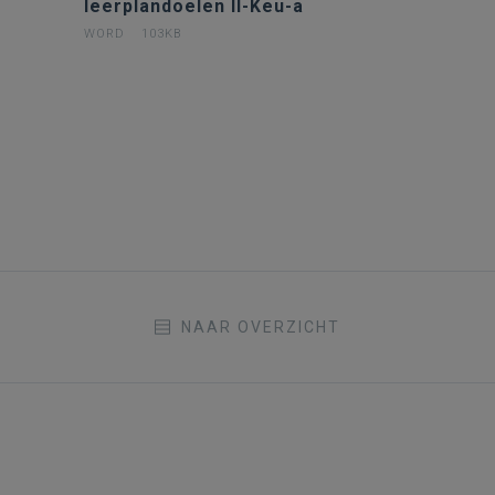
leerplandoelen II-Keu-a
WORD
103KB
NAAR OVERZICHT